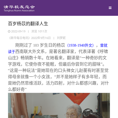
兴趣群体
捐赠方法
我要订阅
清华故事
西南联大校友会
义工计划
新媒体平台
青春风采
百岁杨苡的翻译人生
2022-09-19
|
浏览
1011
次
《新华每日电讯》2022年9月16日
|
刘梦妮
校友文苑
刚刚过了
岁生日的杨苡
，
103
（
1938-1940
外文）
曾就
西南联大外文系，是著名翻译家，代表译著《呼啸
读于
校友讲坛
山庄》畅销数十年。在她看来，翻译是“一种奇妙的文
字游戏，它使你夜不能眠，但最后你尝到它的甜味”。
“这是一种玩法”是她现在的口头禅女儿赵蘅有时甚至觉
校友视界
得母亲就像一个小女孩，“并不是她样子有多年轻，而
是她仍然思维活跃，活力四射，对什么都感兴趣，对什
校友服务
么都好奇”
校友总会
终身学习