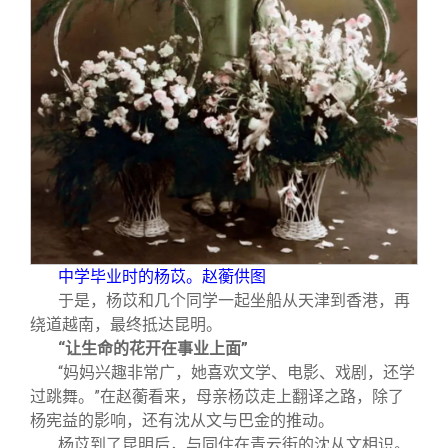
中学毕业时的杨苡。赵蘅供图
于是，杨苡和几个同学一起坐船从天津到香港，再
绕道越南，最终抵达昆明。
“让生命的花开在事业上面”
“妈妈兴趣非常广，她喜欢文学、电影、戏剧，还学
过跳舞。”在赵蘅看来，母亲杨苡走上翻译之路，除了
杨宪益的影响，还有沈从文与巴金的推动。
杨苡到了昆明后，与同住在青云街的沈从文相识。