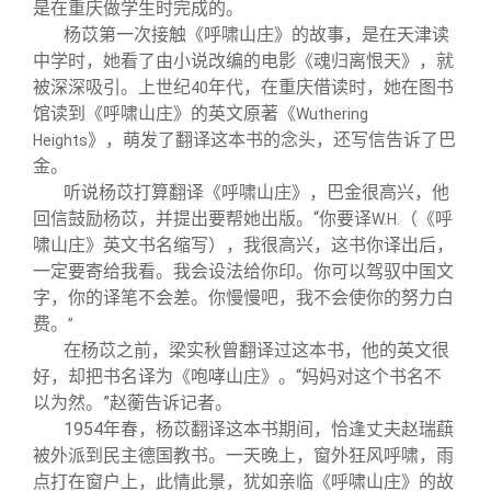
是在重庆做学生时完成的。
杨苡第一次接触《呼啸山庄》的故事，是在天津读
中学时，她看了由小说改编的电影《魂归离恨天》，就
被深深吸引。上世纪
年代，在重庆借读时，她在图书
40
馆读到《呼啸山庄》的英文原著《
Wuthering
》，萌发了翻译这本书的念头，还写信告诉了巴
Heights
金。
听说杨苡打算翻译《呼啸山庄》，巴金很高兴，他
回信鼓励杨苡，并提出要帮她出版。“你要译
（《呼
W.H.
啸山庄》英文书名缩写），我很高兴，这书你译出后，
一定要寄给我看。我会设法给你印。你可以驾驭中国文
字，你的译笔不会差。你慢慢吧，我不会使你的努力白
费。
”
在杨苡之前，梁实秋曾翻译过这本书，他的英文很
好，却把书名译为《咆哮山庄》。“妈妈对这个书名不
以为然。”赵蘅告诉记者。
1954
年春，杨苡翻译这本书期间，恰逢丈夫赵瑞蕻
被外派到民主德国教书。一天晚上，窗外狂风呼啸，雨
点打在窗户上，此情此景，犹如亲临《呼啸山庄》的故