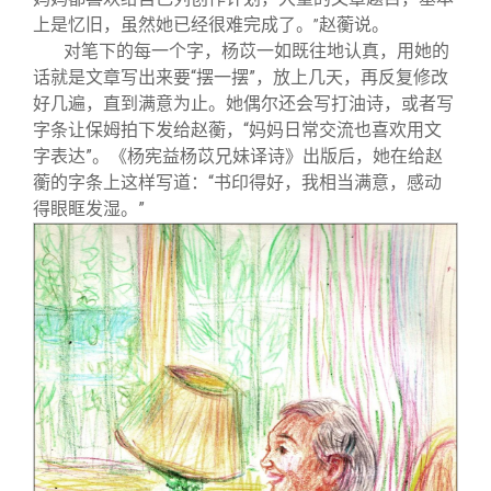
上是忆旧，虽然她已经很难完成了。
赵蘅说。
”
对笔下的每一个字，杨苡一如既往地认真，用她的
话就是文章写出来要“摆一摆”，放上几天，再反复修改
好几遍，直到满意为止。她偶尔还会写打油诗，或者写
字条让保姆拍下发给赵蘅，“妈妈日常交流也喜欢用文
字表达”。《杨宪益杨苡兄妹译诗》出版后，她在给赵
蘅的字条上这样写道：“书印得好，我相当满意，感动
得眼眶发湿。”