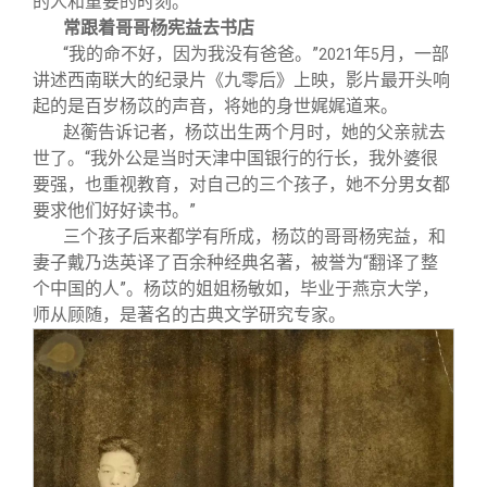
的人和重要的时刻。
常跟着哥哥杨宪益去书店
“我的命不好，因为我没有爸爸。”
年
月，一部
2021
5
讲述西南联大的纪录片《九零后》上映，影片最开头响
起的是百岁杨苡的声音，将她的身世娓娓道来。
赵蘅告诉记者，杨苡出生两个月时，她的父亲就去
世了。“我外公是当时天津中国银行的行长，我外婆很
要强，也重视教育，对自己的三个孩子，她不分男女都
要求他们好好读书。”
三个孩子后来都学有所成，杨苡的哥哥杨宪益，和
妻子戴乃迭英译了百余种经典名著，被誉为“翻译了整
个中国的人”。杨苡的姐姐杨敏如，毕业于燕京大学，
师从顾随，是著名的古典文学研究专家。