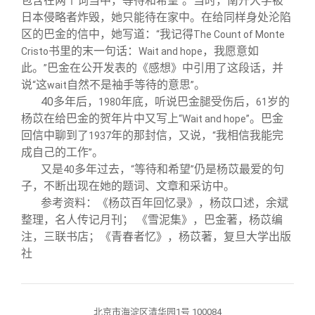
包含在两个词当中，等待和希望
。当时，南开大学被
”
日本侵略者炸毁，她只能待在家中。在给同样身处沦陷
区的巴金的信中，她写道：
我记得
“
The Count of Monte
书里的末一句话：
，我愿意如
Cristo
Wait and hope
此。
巴金在公开发表的《感想》中引用了这段话，并
”
说
这
自然不是袖手等待的意思
。
“
wait
”
40
多年后，
年底，听说巴金腿受伤后，
岁的
1980
61
杨苡在给巴金的贺年片中又写上
。巴金
“Wait and hope”
回信中聊到了
年的那封信，又说，
我相信我能完
1937
“
成自己的工作
。
”
又是
多年过去，
等待和希望
仍是杨苡最爱的句
40
“
”
子，不断出现在她的题词、文章和采访中。
参考资料：《杨苡百年回忆录》，杨苡口述，余斌
整理，名人传记月刊； 《雪泥集》，巴金著，杨苡编
注，三联书店；《青春者忆》，杨苡著，复旦大学出版
社
北京市海淀区清华园1号 100084