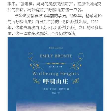
事中。
就这样，妈妈的灵感突然来了
，在那个风雨交
“
”
加的夜晚，杨苡确定了
呼啸山庄
这一书名。
“
”
巴金也没有忘记
年前的承诺。
年，杨苡翻译
10
1956
的《呼啸山庄》由巴金主持的平明出版社出版。
1980
年，这本书再次由江苏人民出版社出版。之后的
多年
40
里，这一译本多次再版，至今仍然畅销。