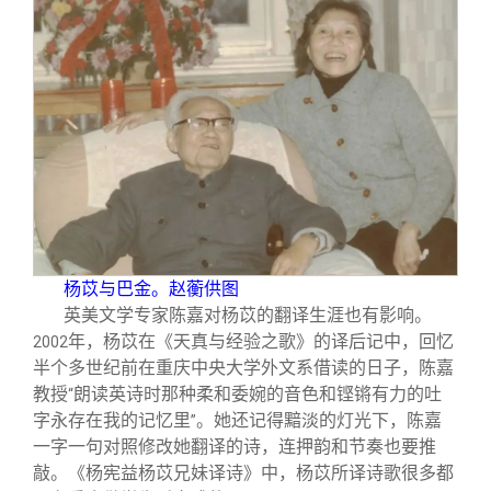
杨苡与巴金。赵蘅供图
英美文学专家陈嘉对杨苡的翻译生涯也有影响。
年，杨苡在《天真与经验之歌》的译后记中，回忆
2002
半个多世纪前在重庆中央大学外文系借读的日子，陈嘉
教授
朗读英诗时那种柔和委婉的音色和铿锵有力的吐
“
字永存在我的记忆里
。她还记得黯淡的灯光下，陈嘉
”
一字一句对照修改她翻译的诗，连押韵和节奏也要推
敲。《杨宪益杨苡兄妹译诗》中，杨苡所译诗歌很多都