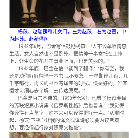
杨苡、赵瑞蕻和儿女们，左为赵苡，右为赵蘅，中
为赵苏。赵蘅供图
1942
年
月，巴金写信鼓励杨苡：
人不该单靠情感
6
“
生活，女人自然也不是例外。把精神一半寄托在工作
上，让生命的花开在事业上面，也是美丽的。
”
1943
年底，巴金在信中谈到了翻译：
你有空，我
“
还是劝你好好翻译一本书
不要急，一星期译几百、几
……
千字都行，再长的书也有译完的时候。慢是好的，唯其
慢才可细心去了解，去传达原意。
”
巴金是直言不讳的。
年代初，他看了杨苡翻译
1950
的苏联短篇小说集《俄罗斯性格》后也曾说：
我觉得
“
你译得有点草率，你本来可以译得更好一点。
从那时
”
起，杨苡
下决心让我的译文或译诗必须要为读者着
“
想，要经得起行家对照原文推敲
。
”