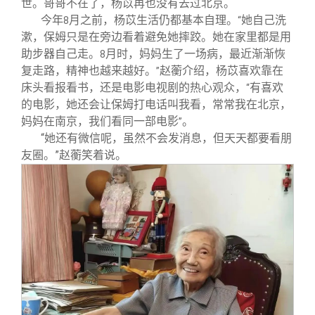
世。哥哥不在了，杨苡再也没有去过北京。
今年
月之前，杨苡生活仍都基本自理。
她自己洗
8
“
漱，保姆只是在旁边看着避免她摔跤。她在家里都是用
助步器自己走。
月时，妈妈生了一场病，最近渐渐恢
8
复走路，精神也越来越好。
赵蘅介绍，杨苡喜欢靠在
”
床头看报看书，还是电影电视剧的热心观众，
有喜欢
“
的电影，她还会让保姆打电话叫我看，常常我在北京，
妈妈在南京，我们看同一部电影
。
”
“她还有微信呢，虽然不会发消息，但天天都要看朋
友圈。”赵蘅笑着说。