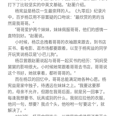
打下了比较坚实的中英文基础。”赵蘅介绍。
杨宪益是杨苡一生最崇拜的人。《九零后》纪录片
中，百岁杨苡用不容置疑的口吻说：“最欣赏的男的当
然是我哥哥。”
“哥哥爱护两个妹妹，妹妹佩服哥哥，他们的感情一
直特别好。”赵蘅说。
小时候，杨苡总拽着哥哥的衣袖跟来跟去，到书店
买书、看电影、逛市场都要跟着，以至于杨宪益的同学
开玩笑说杨苡是“小巴儿狗”。
杨苡曾跟赵蘅说起与哥哥一起买书的经历：“妈妈受
舅舅的影响很大。小时候她常跟着哥哥去书店，哥哥说
这个书好，她就拿着，都听哥哥的。”
而在杨苡的回忆中，哥哥总能满足她各种心愿。杨
宪益是家中独子，待遇远在妹妹之上。“我要这要那
的，母亲不允许，但跟在我哥后面，就是另一回事了。
每逢我想要书、玩具或别的什么，我就拉拉他的衣服，
他问一句，想要？我点个头，他吩咐一句‘要这个’，就
解决了。”