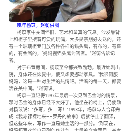
晚年杨苡。赵蘅供图
杨苡家中充满怀旧、艺术和童真的气息。沙发靠背
上和柜子里摆着可爱的玩偶，大多是亲朋好友送的，还
有一个玻璃柜专门放各种各样的猫头鹰，有布的，有瓷
的，有金属的，“妈妈视猫头鹰为智者。”赵蘅告诉记
者。
对于布置房间，杨苡至今都兴致勃勃。最近她刚出
院，身体还在恢复中，便又想要挪动家具。“我很佩服
妈妈，这是一种对生活的热情吧。活着的每一天，都要
活在美中间。”赵蘅说。
杨苡一直记得
年最后一次见到巴金时的情景，
1997
那时巴金的身体已经不大好了，他坐在轮椅上，仍使劲
对杨苡说：
多写，多
写！
年，杨苡与人合译完
“
……
”1998
成《我赤裸裸地来
罗丹的故事》后就停止了翻译，
——
但这些年来，写作一直是她生活的一部分。
到现在，
“
妈妈都喜欢给自己列创作计划，大量的文章题目，基本