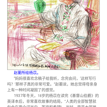
赵蘅所绘杨苡。
“妈妈很喜欢念稿子给我听，念完会问，‘这样写行
吗？’那样子真的非常可爱。”赵蘅说，她总觉得母亲身
上有一种时间凝固了的感觉。
1937
年冬天，
岁的杨苡在读完《基督山伯爵》的
18
英译本后，非常喜欢故事的结局，
人类的全部智慧就
“