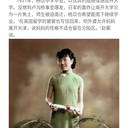
1937
年，杨苡中学毕业，以优异的成绩保送南开大
学。没想到卢沟桥事变爆发，日军的轰炸让南开大学沦
为一片焦土，师生被迫南迁，杨苡也希望能南下继续学
业。
在英国留学的舅舅也写信回来，劝外婆允许妈妈
“
离开天津，说妈妈的性格不适合留在沦陷区。
赵蘅
”
说。