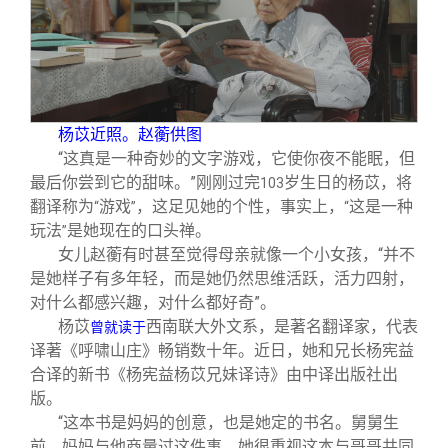
关闭
信息化服务
总会简介
三创大赛
会长致辞
实用信息
总会章程
杨苡近照。赵蘅供图
“这真是一种奇妙的文字游戏，它使你夜不能眠，但
最后你尝到它的甜味。”刚刚过完
岁生日的杨苡，将
103
理事会名单
翻译称为
游戏
，这足见她的个性，事实上，
这是一种
“
”
“
玩法
是她现在的口头禅。
”
制度法规
女儿赵蘅有时甚至觉得母亲就像一个小女孩，“并不
是她样子有多年轻，而是她仍然思维活跃，活力四射，
对什么都感兴趣，对什么都好奇”。
联系我们
杨苡
西南联大外文系，是著名翻译家，代表
曾就读于
译著《呼啸山庄》畅销数十年。近日，她和兄长杨宪益
合译的新书《杨宪益杨苡兄妹译诗》由中译出版社出
版。
“这本书是妈妈的创意，也是她定的书名。舅舅生
前，妈妈与他商量过这件事，她很重视这本与哥哥共同