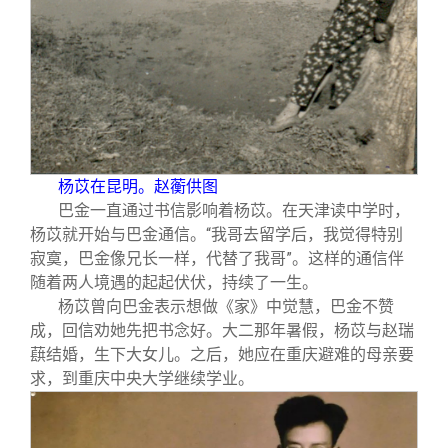
杨苡在昆明。赵蘅供图
巴金一直通过书信影响着杨苡。在天津读中学时，
杨苡就开始与巴金通信。“我哥去留学后，我觉得特别
寂寞，巴金像兄长一样，代替了我哥”。这样的通信伴
随着两人境遇的起起伏伏，持续了一生。
杨苡曾向巴金表示想做《家》中觉慧，巴金不赞
成，回信劝她先把书念好。大二那年暑假，杨苡与赵瑞
蕻结婚，生下大女儿。之后，她应在重庆避难的母亲要
求，到重庆中央大学继续学业。