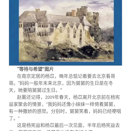
“等待与希望”图片
在南京定居的杨苡，晚年总惦记着要去北京看哥
哥。“妈妈一般年末来北京，因为舅舅的生日是在冬
天，她要陪舅舅过生日。”
赵蘅还记得，
年春天，杨苡离开北京前在杨宪
2009
益家聚会的情景，
我妈妈还像小妹妹一样倚着舅舅，
“
有一种撒娇的感觉。分别时，舅舅笑着，妈妈已经哽咽
了。
”
这是杨宪益和杨苡最后一次见面，半年后杨宪益去