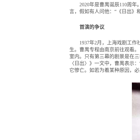
2020
年是曹禺诞辰110周
言，假如有人问他：“《日出》和
首演的争议
1937
年2月，上海戏剧工作
生。曹禺专程由南京前往观看。
室内。只有第三幕的剧景是在三
〈日出〉》一文中，曹禺表示：
它惨亡。如若为着某种原因，必