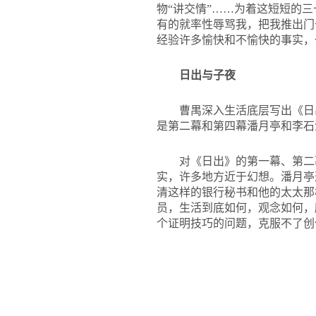
物“讲交情”……为着这短短的
有的就率性辱骂我，把我推出门
经验许多愉快和不愉快的事实，
日出与子夜
曹禺深入生活底层写出《日
是第二幕和第四幕潘月亭和李石
对《日出》的第一幕、第二
实，许多地方近于幻想。潘月亭
清这样的银行秘书和他的太太那
员，生活到底如何，观念如何，
个证明技巧的问题，克服不了创