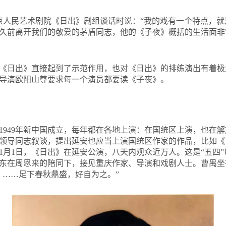
北京人民艺术剧院《日出》剧组谈话时说：“我的戏有一个特点，
久前离开我们的敬爱的茅盾同志，他的《子夜》概括的生活面非
《日出》直接起到了示范作用，也对《日出》的排练演出有着极大
导演欧阳山尊要求每一个演员都要读《子夜》。
到1949年新中国成立，每年都在各地上演：在国统区上演，也在解
领导同志叙谈，提出延安也应当上演国统区作家的作品，比如《
年1月1日，《日出》在延安公演，八天内观众近万人。这是“五四
毛泽东在周恩来的陪同下，接见重庆作家、导演和戏剧人士。曹禺
！……足下春秋鼎盛，好自为之。”