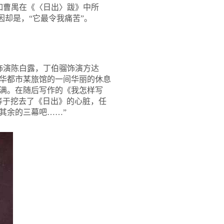
如曹禺在《〈日出〉跋》中所
因却是，“它最令我痛苦”。
饰演陈白露，丁伯骝饰演方达
华都市某旅馆的一间华丽的休息
满。在随后写作的《我怎样写
等于挖去了《日出》的心脏，任
其余的三幕吧……”