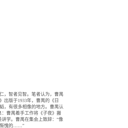
仁，智者见智。笔者认为，曹禺
出版于1933年，曹禺的《日
伯韬，有很多相像的地方。曹禺认
消息：曹禺着手工作将《子夜》搬
美讲学。曹禺在集会上致辞：“像
惭愧的……”