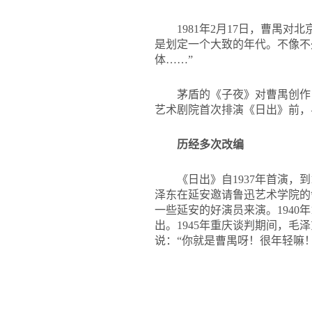
1981
年2月17日，曹禺对
是划定一个大致的年代。不像不
体……”
茅盾的《子夜》对曹禺创作
艺术剧院首次排演《日出》前，
历经多次改编
《日出》自1937年首演，
泽东在延安邀请鲁迅艺术学院的
一些延安的好演员来演。1940
出。1945年重庆谈判期间，
说：“你就是曹禺呀！很年轻嘛