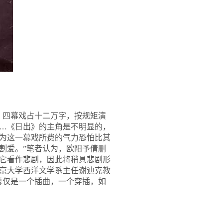
，四幕戏占十二万字，按规矩演
…《日出》的主角是不明显的，
为这一幕戏所费的气力恐怕比其
割爱。”笔者认为，欧阳予倩删
它看作悲剧，因此将稍具悲剧形
燕京大学西洋文学系主任谢迪克教
幕仅是一个插曲，一个穿插，如