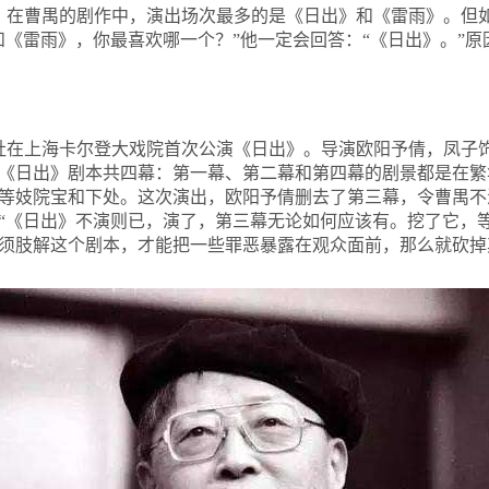
年。在曹禺的剧作中，演出场次最多的是《日出》和《雷雨》。但
《雷雨》，你最喜欢哪一个？”他一定会回答：“《日出》。”原
社在上海卡尔登大戏院首次公演《日出》。导演欧阳予倩，凤子
《日出》剧本共四幕：第一幕、第二幕和第四幕的剧景都是在繁
等妓院宝和下处。这次演出，欧阳予倩删去了第三幕，令曹禺不
“《日出》不演则已，演了，第三幕无论如何应该有。挖了它，
须肢解这个剧本，才能把一些罪恶暴露在观众面前，那么就砍掉