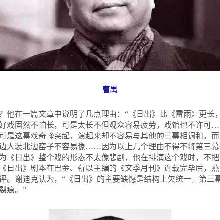
曹禺
？他在一篇文章中说明了几点理由：“《日出》比《雷雨》更长
好戏固然不怕长，可是太长不但观众容易疲劳，戏馆也不许可…
可是这幕戏奇峰突起，演起来却不容易与其他的三幕相调和，而
边人装北边窑子不容易像……因为以上几个理由不得不将第三幕
为《日出》整个戏的形态不太像悲剧，他在排演这个戏时，不把
年，《日出》剧本在巴金、靳以主编的《文季月刊》连载完毕后，
评。谢迪克认为，“《日出》的主要缺憾是结构上欠统一，第三
裂痕。”