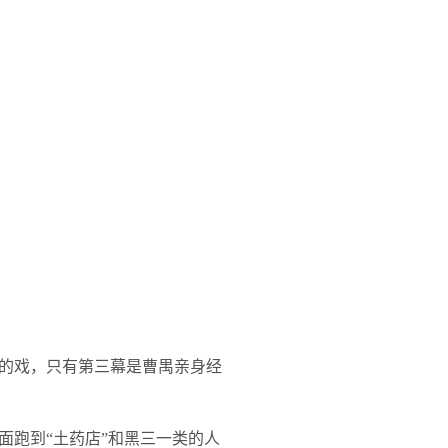
的戏，只有第三幕是曹禺亲身经
面跑到“土药店”和黑三一类的人