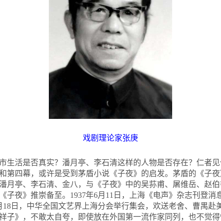
戏剧理论家张庚
市生活是否真实？潘月亭、李石清这样的人物是否存在？仁者见
和第四幕，或许是受到茅盾小说《子夜》的启发。茅盾的《子夜》
下的潘月亭、李石清、金八，与《子夜》中的吴荪甫、屠维岳、赵
子夜》推崇备至。1937年6月11日，上海《电声》杂志刊登
2月18日，中华全国文艺界上海分会举行集会，欢送老舍、曹禺赴
祥子》，不敢太自夸，即使放在外国第一流作家同列，也不觉得