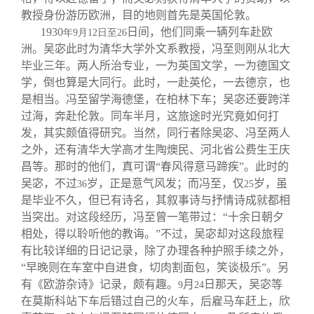
教授身份游历欧洲，目的地则首先是英国伦敦。
1930
日间，他们同乘一辆列车赴欧
年9
月12
日
至26
洲。吴宓此时为清华大学外文系教授，冯至则刚从北大
毕业三年。两人所治专业，一为英国文学，一为德国文
学，倒也算是大同行。此时，一赴英伦，一去德京，也
是相当。冯至留学海德堡，在柏林下车；吴宓还要跨洋
过海，奔赴伦敦。同车半月，这旅途时光究竟如何打
发，其实颇值得研究。当然，同行者除吴宓、冯至两人
之外，还有清华大学高才生陶燠民、河北省公费生王庆
昌等。那时的他们，真可谓“春风得意马蹄疾”。此时的
吴宓，不过
岁，正是意气风发；而冯至，仅
岁，虽
36
25
是毕业不久，但已有诗名，其叙事诗与抒情诗成就都相
当突出。对这段经历，冯至曾一笔带过：“十余日朝夕
相处，得以聆听他的教诲。”不过，吴宓却对这段旅程
有比较详细的日记记录，除了办理各种护照手续之外，
“早晚则在车室中自进食，切肉割面包，笑谈极乐”。另
有《欧游杂诗》记录，颇有趣。
月
日那天，吴宓等
9
24
在莫斯科站下车后错过自己的火车，后雇马车赶上，欣