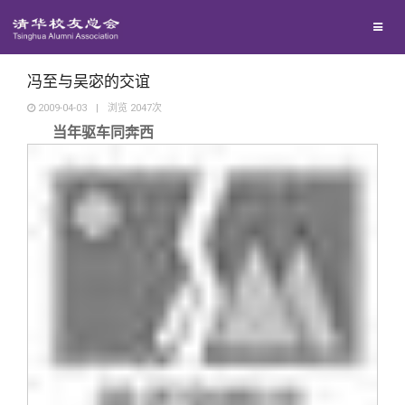
兴趣群体
捐赠方法
我要订阅
清华故事
西南联大校友会
义工计划
新媒体平台
青春风采
冯至与吴宓的交谊
2009-04-03
|
浏览
2047
次
当年驱车同奔西
校友文苑
校友讲坛
校友视界
校友服务
校友总会
终身学习