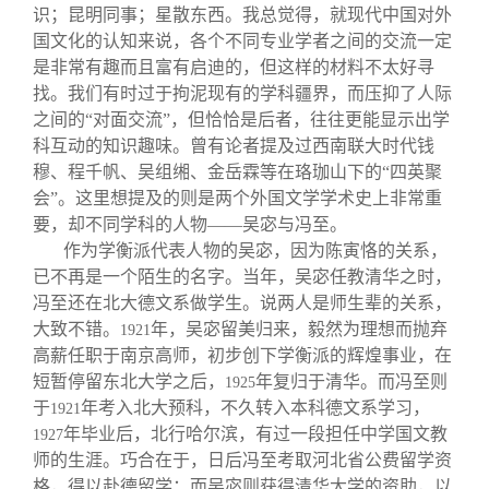
识；昆明同事；星散东西。我总觉得，就现代中国对外
国文化的认知来说，各个不同专业学者之间的交流一定
是非常有趣而且富有启迪的，但这样的材料不太好寻
找。我们有时过于拘泥现有的学科疆界，而压抑了人际
之间的“对面交流”，但恰恰是后者，往往更能显示出学
科互动的知识趣味。曾有论者提及过西南联大时代钱
穆、程千帆、吴组缃、金岳霖等在珞珈山下的“四英聚
会”。这里想提及的则是两个外国文学学术史上非常重
要，却不同学科的人物——吴宓与冯至。
作为学衡派代表人物的吴宓，因为陈寅恪的关系，
已不再是一个陌生的名字。当年，吴宓任教清华之时，
冯至还在北大德文系做学生。说两人是师生辈的关系，
大致不错。
年，吴宓留美归来，毅然为理想而抛弃
1921
高薪任职于南京高师，初步创下学衡派的辉煌事业，在
短暂停留东北大学之后，
年复归于清华。而冯至则
1925
于
年考入北大预科，不久转入本科德文系学习，
1921
年毕业后，北行哈尔滨，有过一段担任中学国文教
1927
师的生涯。巧合在于，日后冯至考取河北省公费留学资
格，得以赴德留学；而吴宓则获得清华大学的资助，以