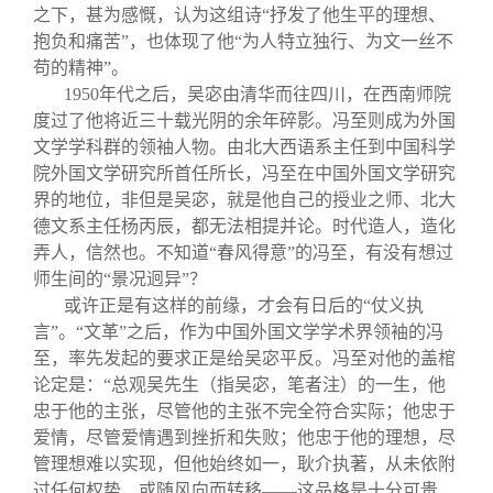
之下，甚为感慨，认为这组诗“抒发了他生平的理想、
抱负和痛苦”，也体现了他“为人特立独行、为文一丝不
苟的精神”。
1950
年代之后，吴宓由清华而往四川，在西南师院
度过了他将近三十载光阴的余年碎影。冯至则成为外国
文学学科群的领袖人物。由北大西语系主任到中国科学
院外国文学研究所首任所长，冯至在中国外国文学研究
界的地位，非但是吴宓，就是他自己的授业之师、北大
德文系主任杨丙辰，都无法相提并论。时代造人，造化
弄人，信然也。不知道“春风得意”的冯至，有没有想过
师生间的“景况迥异”？
或许正是有这样的前缘，才会有日后的“仗义执
言”。“文革”之后，作为中国外国文学学术界领袖的冯
至，率先发起的要求正是给吴宓平反。冯至对他的盖棺
论定是：“总观吴先生（指吴宓，笔者注）的一生，他
忠于他的主张，尽管他的主张不完全符合实际；他忠于
爱情，尽管爱情遇到挫折和失败；他忠于他的理想，尽
管理想难以实现，但他始终如一，耿介执著，从未依附
过任何权势，或随风向而转移——这品格是十分可贵