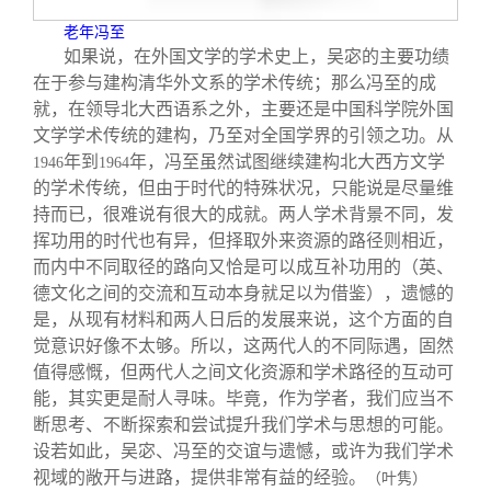
老年冯至
如果说，在外国文学的学术史上，吴宓的主要功绩
在于参与建构清华外文系的学术传统；那么冯至的成
就，在领导北大西语系之外，主要还是中国科学院外国
文学学术传统的建构，乃至对全国学界的引领之功。从
年到
年，冯至虽然试图继续建构北大西方文学
1946
1964
的学术传统，但由于时代的特殊状况，只能说是尽量维
持而已，很难说有很大的成就。两人学术背景不同，发
挥功用的时代也有异，但择取外来资源的路径则相近，
而内中不同取径的路向又恰是可以成互补功用的（英、
德文化之间的交流和互动本身就足以为借鉴），遗憾的
是，从现有材料和两人日后的发展来说，这个方面的自
觉意识好像不太够。所以，这两代人的不同际遇，固然
值得感慨，但两代人之间文化资源和学术路径的互动可
能，其实更是耐人寻味。毕竟，作为学者，我们应当不
断思考、不断探索和尝试提升我们学术与思想的可能。
设若如此，吴宓、冯至的交谊与遗憾，或许为我们学术
视域的敞开与进路，提供非常有益的经验。
（叶隽）