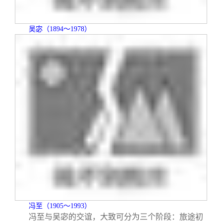
关闭
信息化服务
总会简介
吴宓（
1894
～
1978
）
三创大赛
会长致辞
实用信息
总会章程
理事会名单
制度法规
联系我们
冯至（
1905
～
1993
）
冯至与吴宓的交谊，大致可分为三个阶段：旅途初