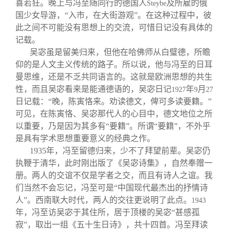
喜若狂。晚上与冯至随同行的德国人
及所雇的俄
Steybe
国少女导游，“入市，在大街游观”。在这种过程中，彼
此之间不可能没有思想上的交流，可惜日记没有具体的
记载。
吴宓虽是留美归来，但他在哈佛师从白璧德，所瞻
仰的是人文主义传统的路子。所以说，他与冯至的日耳
曼思维，还是不乏共同语言的。这就是欧洲思想的共生
性，而且吴宓看来是能通德语的，吴宓日记
年
月
1927
9
27
日记载：“晚，陈寅恪来。劝读德文，俾可多读要籍。”
可见，在陈寅恪、吴宓那代人的心目中，德文地位之所
以重要，乃是因为其多有“要籍”。所谓“要籍”，不外乎
是具有学术思想重要意义的经典之作。
1935
年，冯至留德归来，少不了拜望前辈。吴宓仍
执鞭于清华，此时刚出版了《吴宓诗集》，自然奉赠一
册。两人的交谊不仅是学者之交，而且有诗人之谊。我
们当然不会忘记，冯至可是“中国现代最杰出的抒情诗
人”。西南联大时代，两人的交往更说明了此点。
1943
年，冯至访吴宓于其住所，居于顶楼的吴宓“甚感孤
寂”，取出一组《五十生日诗》，共十四首。冯至拜读