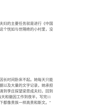
夫妇的主要任务就是进行《中国
这个恍如与世隔绝的小村里，没
因长时间卧床不起。她每天只能
据以及大量的文字记录，她承担
清到李庄探望梁思成夫妇，回到
每天和徽因工作到夜半，写完
11
下都像贵族一样高贵和斯文。”