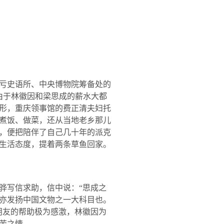
亏史语所、中央博物院筹备处的
由于林徽因和梁思成的薪水大都
形，重庆领事馆的费正清夫妇托
煮饭、做菜，还从当地老乡那儿
，便把陪伴了自己几十年的派克
生活态度，提着两条草鱼回家。
写信求助，信中说：“思成之
亦发扬中国文物之一大科目也。
朋友的帮助极为感激，林徽因为
苦之情。