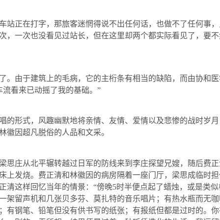
站正在打字，那旅客迷惘得说不出任何话，也做不了任何事，
次，一次也没看见过站长，但在这里却两个都实际看见了，要不
。由于建筑上的毛病，它的主桁条有相当的缺陷，而由协和医
车流看来已动摇了我的基础。”
的形式，风趣幽默地将亲情、友情、爱情以及悲惨的战时岁月
林徽因超凡脱俗的人品和文采。
梁思庄从北平辗转越过日军的防线来到李庄探望兄嫂，随后费正
床上发烧。费正清和林徽因的病房隔着一座门厅，梁思成临时担
正清这样回忆当年的情景：“傍晚
5
时半便点起了蜡烛，或是类似
一架留声机和几张贝多芬、莫扎特的音乐唱片；有热水瓶而无咖
；有钢笔、铅笔但没有供书写的纸张；有报纸但都是过时的。你