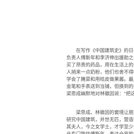
在写作《中国建筑史》的日子
负责人傅斯年和李济伸出援助之
买了昂贵的药品，用在生活上的
人捎来一点奶粉，他们也舍不得
学会了腌菜和用桔皮做果酱。最
金笔和手表送到当铺，但换到的
梁思成幽默地对林徽因说：“把
梁思成、林徽因的窘境让朋友
研究中国建筑，并世无匹，营造
其夫人，今之女学士，才学至少
此专门致信傅斯年，表达全家的