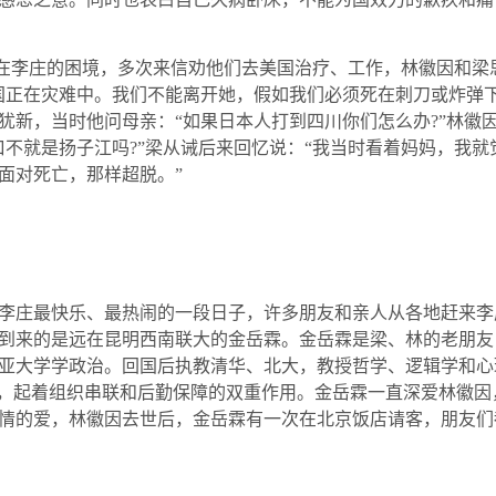
在李庄的困境，多次来信劝他们去美国治疗、工作，林徽因和梁
国正在灾难中。我们不能离开她，假如我们必须死在刺刀或炸弹
犹新，当时他问母亲：“如果日本人打到四川你们怎么办
?
”林徽
口不就是扬子江吗
?
”梁从诫后来回忆说：“我当时看着妈妈，我
面对死亡，那样超脱。”
李庄最快乐、最热闹的一段日子，许多朋友和亲人从各地赶来李
到来的是远在昆明西南联大的金岳霖。金岳霖是梁、林的老朋友
亚大学学政治。回国后执教清华、北大，教授哲学、逻辑学和心
物，起着组织串联和后勤保障的双重作用。金岳霖一直深爱林徽
情的爱，林徽因去世后，金岳霖有一次在北京饭店请客，朋友们