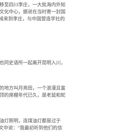
移至四川李庄，一大批海内外知
文化中心，据说在当时寄一封国
时候来到李庄，与中国营造学社的
也同史语所一起离开昆明入川，
的地方叫月亮田，一个浪漫且富
顶的席棚年代已久，是老鼠和蛇
油灯照明，连煤油灯都是过于
文中说：“我最初听到他们的信