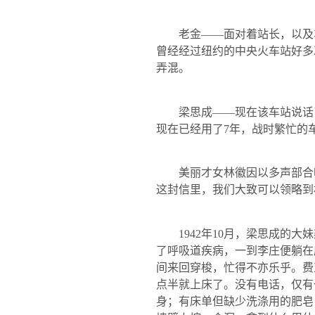
老金——面对着站长，以及车
曾经经过纽约的中央火车站好多
弄混。
梁思成——现在该车站说话了
现在已经用了
7
年，战时繁忙的
美丽才女林徽因以多声部合唱
这封信里，我们大致可以领略到
1942
年
10
月，梁思成的大妹
了呼吸道疾病，一到李庄便躺在
间来回穿梭，忙得不亦乐乎。费
点半就上床了。没有电话，仅有
身；有床单但缺少洗涤用的肥皂