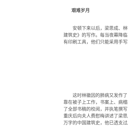
艰难岁月
安顿下来以后，梁思成、林
建筑史》的写作。每当夜幕降临
有印刷工具，他们只能采用手写
这时林徽因的肺病又发作了
靠在被子上工作，书案上、病榻
了全部书稿的校阅，并执笔撰写
重庆
后向
夫人费慰梅讲述了梁思
万字的中国建筑史，他已透支过