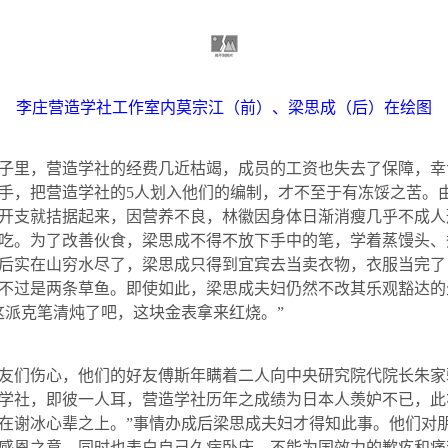
李庄营造学社工作室内莫宗江（前）、梁思成（后）在绘图
里，营造学社的经费几近枯竭，成员的工资也失去了保障，幸
手，把营造学社的
5
人划入他们的编制，才不至于有冻馁之苦。
开支就拮据起来，因营养不良，林徽因身体日渐消瘦几乎不成人
吃。为了改善伙食，梁思成不得不放下手中的笔，学着蒸馒头、
后实在山穷水尽了，梁思成只得到宜宾去当卖衣物，衣服当完了
不过是两条草鱼。即使如此，梁思成夫妇仍然不改其乐观豁达的
这派克笔清炖了吧，这块金表拿来红烧。”
们伤心，他们的好友傅斯年瞒着二人向中央研究院代院长朱家骅
学社，即彼一人耳，营造学社历年之成绩为日本人羡妒不已，此
在谢冰心辈之上。”事情办成后梁思成夫妇才得知此事。他们对
感恩之意。同时也表白自己久病卧床，不能为国效力的歉疚和痛