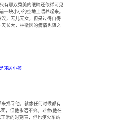
只有那双秀美的眼睛还依稀可见
前一块小小的空地上喂养起来。
身汉，无儿无女，但是过得自得
一天长大，林徽因的病情也随之
是邻居小孩
来找寻他，就像任何时候都有
轧死，但他永远不会。老金
(
他在
扰正常的时刻表，但也使火车站