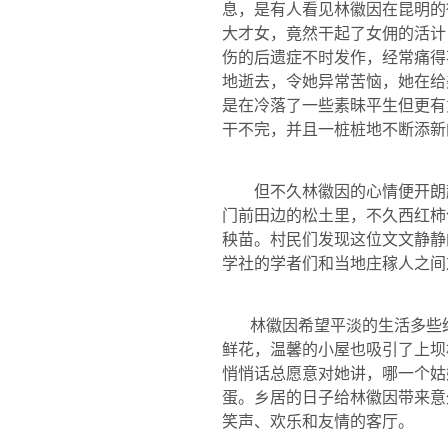
息，是有人看见林徽因在昆明的
大才女，竟然干起了女佣的活计
伤的后遗症不时发作，经常痛得
地逝去，令她异常苦恼，她在给
是在冷落了一些素昧平生但更有
干不完，并且一桩桩地不断添新
但不久林徽因的心情便开朗起
门前田边的松土里，不久西红柿
秧苗。村民们发现这位文文静静
学社的学者们和当地庄稼人之间
林徽因希望平淡的生活多些
鲜花，温馨的小屋也吸引了上坝
悄悄话总愿意对她讲，哪一个姑
蛋。乡居的日子给林徽因带来意
笑声、欢乐和友情的客厅。