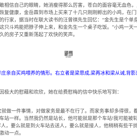
敢相信自己的眼睛，她消瘦得那么厉害，苍白的面容毫无血色，
恢复健康，金岳霖到市场上买来了十几只刚刚孵出的小鸡，在门
的行家，据当时在联大读书的
汪曾祺
先生回忆：“
金
先生是个单
这只斗鸡能把脖子伸上来，
和金
先生一个桌子吃饭。”小鸡一天
久的房子又重新荡起了欢快的笑声。
李庄亲自买鸡喂养的情形。右立者是梁思成
,
梁再冰和梁从诫
,
背影
极大的慰藉和欢欣，她在给费慰梅的信中快乐地写到：
就做一件事情，对做家务是最不在行了。而家务事却多得很，都
车站一样。当然我仍然是站长，他可能就是那个车站
!
我可能被
客人，要么就是到火车站去送人，要么就是接人，他稍稍有些干
激动一点。