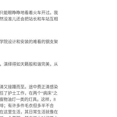
只能眼睁睁地看着火车开过。我
然没准儿还会把站长和车站互相
学院设计和安装的难看的钢支架
，演绎得如天籁般和谐完美，从
清又接踵而至。途中费正清感染
任了护士工作，在两个“病床”之
植物油灯一类的灯具。这样，
8
啡；有许多件毛衣但多半不合
在这里生活，其日常生活就像在