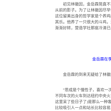
初见林徽因，金岳霖简直不
从前的影子。为了让林徽因尽早
这位留美出身的哲学家是个养鸡
其乐。他养了一只很大的斗鸡，
渐渐好转，营造学社那座冷清已
金岳霖在
金岳霖的到来无疑给了林徽因
“思成是个慢性子，喜欢一次
不同车次的火车到达纽约中央火
这里呆了些日子了
)
是那么一种
比较吸引人一点和站长比较容易