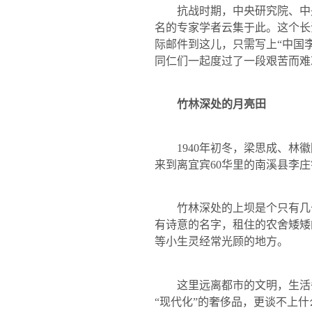
抗战时期，中央研究院、中
名的专家学者云集于此。这个长
际邮件到这儿，只需写上“中国
同仁们一起度过了一段艰苦而难
竹林深处的月亮田
1940
年初冬，梁思成、林徽
来到离宜宾
60
华里的南溪县李庄
竹林深处的上坝是个只有几十
有诗意的名字，租住的农舍矮矮
等小生灵经常光顾的地方。
这里远离都市的文明，生活条
“现代化”的奢侈品，更谈不上