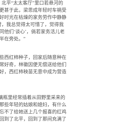
北平“太太客厅”里口若悬河的
更甚于此，梁思成年轻时车祸受
好时光在枯燥的家务劳作中静静
时，我总觉得太可惜了，觉得我
他们‘谈心’，倘若家务活儿老
半在旁处。”
些西红柿种子，回家后随意种在
常好奇，林徽因便无偿送给他们
好，西红柿秧苗无意中成为营造
璃瓶里经常插着从田野里采来的
那些年轻的姑娘和媳妇，有什么
忘不了给她送上几个报喜的红鸡
回到了北平，回到了那间充满了