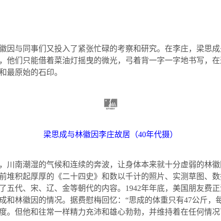
徽因与同事们又投入了紧张忙碌的考察和研究。在李庄，梁思成
，他们只能借着菜油灯摇曳的微光，弓着背一字一字地书写，在
和最原始的石印。
梁思成与林徽因李庄故居（
40
年代摄）
，川南潮湿的气候和连续的奔波，让身体本来就十分虚弱的林徽
前堆积起厚厚的《二十四史》和数以千计的照片、实测草图、数
了五代、宋、辽、金等朝代的内容。
1942
年年底，美国朋友费正
成和林徽因的情况。据费慰梅回忆：“思成的体重只有
47
公斤
，
度。但他和往常一样精力充沛和雄心勃勃，并维持着在任何情况