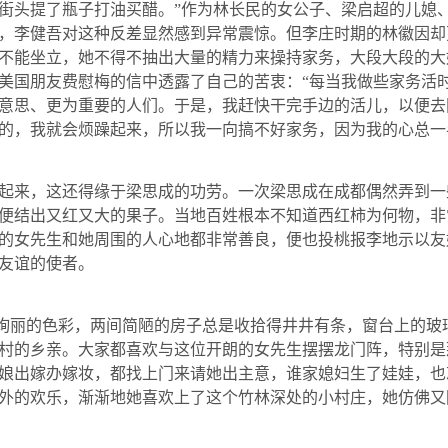
街头提了瓶子打油买醋。”作为林长民的女公子、梁启超的儿媳、
，李健吾对这种反差显然感到异常震惊。但李庄时期的林徽因却
不能坐立，她不得不抽出大量的精力来操持家务，大段大段的大
美国朋友费慰梅的信中透露了自己的苦衷：“每当我做些家务活
意思、更为重要的人们。于是，我赶快干完手边的活儿，以便去同
的，我就会烦躁起来，所以我一向搞不好家务，因为我的心总一
来，这还得缘于梁思成的功劳。一次梁思成在成都偶然弄到一
便结出又红又大的果子。当地百姓根本不知道西红柿为何物，非
的女先生和她周围的人心地都非常善良，便也投桃报李地示以友
友谊的使者。
绚丽的色彩，两间简陋的房子总是收拾得井井有条，窗台上的玻
村的乡亲。大家都喜欢与这位开朗的女先生摆摆龙门阵，特别是
娘出嫁办嫁妆，都找上门来请她出主意，谁家媳妇生了娃娃，也
外的欢乐，渐渐地她喜欢上了这个竹林深处的小村庄，她仿佛又