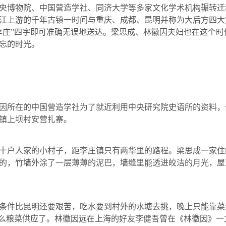
央博物院、中国营造学社、同济大学等多家文化学术机构辗转迁
江上游的千年古镇一时间与重庆、成都、昆明并称为大后方四大
李庄”四字即可准确无误地送达。梁思成、林徽因夫妇也在这个
忘的时光。
因所在的中国营造学社为了就近利用中央研究院史语所的资料，
镇上坝村安营扎寨。
户人家的小村子，距李庄镇只有两华里的路程。梁思成一家住
的，竹墙外涂了一层薄薄的泥巴，墙缝里能透进皎洁的月光，屋
件比昆明还要艰苦，吃水要到村外的水塘去挑，晚上只能靠菜
什么粮菜供应了。林徽因远在上海的好友李健吾曾在《林徽因》一