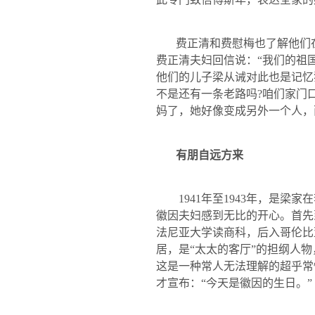
费正清和费慰梅也了解他们
费正清夫妇回信说：“我们的祖
他们的儿子梁从诫对此也是记忆
不是还有一条老路吗
?
咱们家门
妈了，她好像变成另外一个人，
有朋自远方来
1941
年至
1943
年，是梁家在
徽因夫妇感到无比的开心。首先
法尼亚大学读商科，后入哥伦比
居，是“太太的客厅”的担纲人
这是一种常人无法理解的超乎常
才宣布：“今天是徽因的生日。”