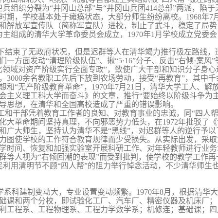
兵组织分裂为“井冈山总部”与“井冈山兵团
414
总部”两派，陷于
时期，学校基本处于瘫痪状态，大部分师生纷纷离校。
1968
年
7
和解放军宣传队（简称军宣队）进校，制止了武斗，稳定了局势
为主组成的清华大学革命委员会成立，
1970
年
1
月学校成立党委会
下结束了无政府状况，但是迟群等人在清华竭力推行极左路线，
们一方面发动“清理阶级队伍”、揪“
5
·
16
”分子、反击“右倾·
案风”
化领域对资产阶级实行全面专政”，致使广大干部和知识分子身心
，
3000
余名教职工先后下放到农场劳动，接受“再教育”，其中
想和“无产阶级教育革命”，
1970
年
7
月
21
日
，清华大学工人、解
会主义理工科大学而奋斗》的文章，推行“要始终以阶级斗争为主
导思想，在清华和全国高校造成了严重的错误影响。
工和干部凭着教育工作者的良知、对教育事业的忠诚，同“四人帮
化大革命期间坚持真理，不向邪恶势力低头，在
1972
年批驳了《
和广大师生，坚持认为清华不是“黑线”，对迟群等人的逆行予
力图使学校的工作符合教育规律而少受损失。从实际出发，采取
学时间、恢复和加强实验室开展科研工作、对年轻教师进行业务
群等人视为“右倾回潮的表现”而受到批判，使学校的教学工作再
民利用清明节不顾“四人帮”的阻力举行悼念活动，不少清华师生
大学系科建制变动大，专业设置变动频繁。
1970
年
8
月，根据清华大
础课和两个分校，即试验化工厂、汽车厂、精密仪器及机床厂；
利工程系、工程物理系、工程力学数学系；机修连；基础课；四