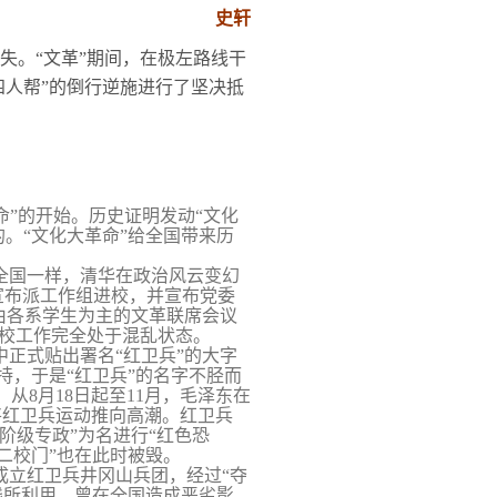
史轩
损失。“文革”期间，在极左路线干
四人帮”的倒行逆施进行了坚决抵
命”的开始。历史证明发动“文化
。“文化大革命”给全国带来历
全国一样，清华在政治风云变幻
宣布派工作组进校，并宣布党委
由各系学生为主的文革联席会议
校工作完全处于混乱状态。
中正式贴出署名“红卫兵”的大字
持，于是“红卫兵”的名字不胫而
。从
8
月
18
日起
至
11
月，毛泽东在
将红卫兵运动推向高潮。红卫兵
阶级专政”为名进行“红色恐
二校门”也在此时被毁。
成立红卫兵井冈山兵团，经
过“夺
线所利用，曾在全国造成恶劣影