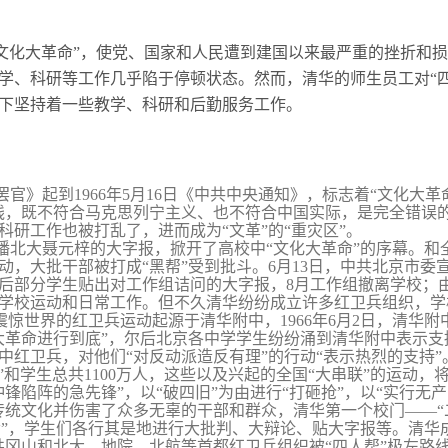
月的“文化大革命”，使党、国家和人民遭到建国以来最严重的挫折和
学、科研等工作几乎陷于停顿状态。然而，清华的师生员工对“
下坚持着一些教学、科研和后勤服务工作。
罢官》起到
1966
年
5
月
16
日
《中共中央通知》，标志着“文化大革
线，既不符合马克思列宁主义、也不符合中国实际，是完全错误的
科研工作也被打乱了，进而成为“文革”的“重灾区”。
播北大聂元梓的大字报，掀开了高校中“文化大革命”的序幕。和
动，大批干部被打成“黑帮”受到批斗。
6
月
13
日
，中共北京市委
后部分学生贴出对工作组诘问的大字报，
8
月工作组撤离学校；
学校运动和日常工作。但不久清华纷纷成立许多红卫兵组织，学
并震惊世界的红卫兵运动起源于清华附中，
1966
年
6
月
2
日
，清华附
大革命进行到底”，尔后北京各中学学生纷纷涌到清华附中表示支
中红卫兵，对他们“对反动派造反有理”的行动“表示热烈的支持”
”和学生总共
1100
万人，这些以及兴起的全国“大串联”的运动，
锋陷阵的急先锋”，以“破四旧”为由进行“打砸抢”，以“实行无产
传统文化并伤害了众多无辜的干部和群众，清华第一个校门——“
命”，学生们各行其是地进行大批判、大辩论、贴大字报等。清华
井冈山和北大、地院、北航等首都红卫兵组织被“四人帮”极左路