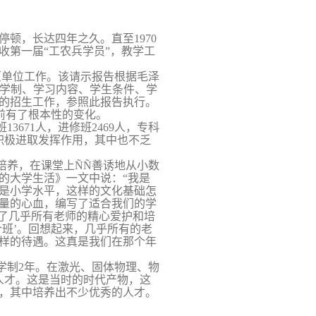
全停顿，长达四年之久。直至
1970
收第一届“工农兵学员”，教学工
原
单位工作。该请示报告根据毛泽
、学制、学习内容、学生条件、学
的招生工作，参照此报告执行。
”前有了根本性的变化。
班
13671
人，进修班
2469
人，专科
积极进取发挥作用，其中也不乏
培养，在课堂上
Ñ­Ñ­
善诱地从小数
的大学生活》一文中说：“我是
是小学水平，这样的文化基础怎
量的心血，编写了适合我们的学
到了几乎所有老师的精心爱护和培
班’。回想起来，几乎所有的老
样的待遇。这真是我们在那个年
学制
2
年。在激光、固体物理、物
人才。这是当时的时代产物，这
，其中培养出不少优秀的人才。