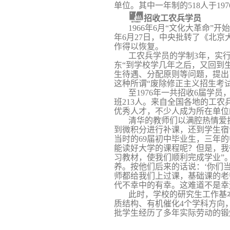
单位。其中一年制的
518
人于
197
招收工农兵学员
1966
年
6
月“文化大革命”开
年
6
月
27
日
，中央批转了《北京
作得以恢复。
工农兵学员的学制
3
年，实
东“到学校学几年之后，又回到
生待遇、分配原
则等问题，提出
这种所谓“废除修正主义招生考试
至
1976
年一共招收
6
届学员
班
213
人。来自全国各地的工农
优秀人才，不少人成为所在单位
清华的教师们以满腔热情爱
到微积分进行补课，还到学生宿
当时的
69
届初中毕业生，三年的
能读好大学的课程呢？但是，我
习教材，使我们顺利完成学业”
养。按他们后来的话说：‘你们
师都给我们上过课，基础课的老
代不幸中的有幸。这难道不是幸
此时，学校的研究生工作基
质结构、有机催化
4
个学科方向
批学生经
历了多年实际劳动的锻