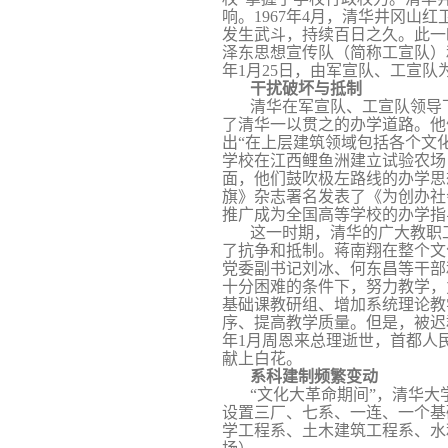
响。
1967
年
4
月，清华井冈山红卫
发生武斗，持续百日之久。此一
泽东思想宣传队（简称工宣队）
年
1
月
25
日
，由军宣队、工宣队
干扰破坏与抵制
清华在军宣队、工宣队领导
了清华一以贯之的办学道路。他
出“在上层建筑领域包括各个文
学校在江
西鲤鱼洲建立试验农场
面，他们鼓吹极左路线的办学思
旗》杂志署名发表了《为创办社
推广成为全国高等学校的办学指
这一时期，清华的广大教职
了抗争和抵制。蒋南翔在整个文
党委副书记刘冰、何东昌等干部
十分困难的条件下，努力教学，
基础课教研组、增加系统理论教
序、提高教学质量。但是，被迟
年
1
月周恩来总理逝世，首都人
献上白花。
系科建制频繁变动
“文化大革命期间”，清华
设置三厂、七系、一连、一个基
学工程系、土木建筑工程系、水