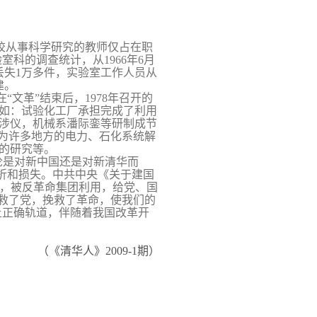
校从事科学研究的教师仅占在职
验室科的调查统计，从
1966
年
6
月
丢失
1
万多件，实验室工作人员从
建。
“文革”结束后，
1978
年召开的
如：试验化工厂承担完成了利用
涉仪，机械系潘际銮等研制成节
，为许多地方的电力、石化系统解
的研究等。
论是对新中国还是对新清华而
挫折和损失。中共中央《关于建国
动，被反革命集团利用，给党、国
救了党，挽救了革命，使我们的
上正确轨道，伴随着我国改革开
（《清华人》2009-1期）