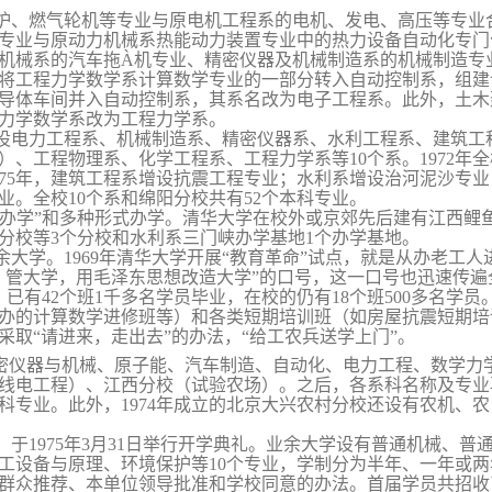
炉、燃气轮机等专业与原
电机工程系的电机、发电、高压等专业
专业与原
动力机械系热能动力装置专业中的热力设备自动化专门
机械系的汽车拖
À­
机专业、精密仪器及机械制造系的机械制造专
将工程力学数学系计算数学专业的一部分转入自动控制系，组建
导体车间并入自动控制系，其系名改为电子工程系。此外，土木
力学数学系改为工程力学系。
设电力工程系、机械制造系、精密仪器系、水利工程系、建筑工
）、工程物理系、化学工程系、工程力学系等
10
个系。
1972
年全
75
年，建筑工程系增设抗震工程专业；水利系增设治河泥沙专业
业。全校
10
个系和绵阳分校共有
52
个本科专业。
门办学”和多种形式办学。清华大学在校外或京郊先后建有江
西鲤
分校等
3
个分校和水利系三门峡办学基地
1
个办学基地。
余大学。
1969
年清华大学开展“教育革命”试点，就是从办老工人
、管大学，用毛泽东思想改造大学”的口号，这一口号也迅速传
，已有
42
个班
1
千多名学员毕业，在校的仍有
18
个班
500
多名学员
办的计算数学进修班等）和各类短期培训班（如房屋抗震短期培
采取“请进来，走出去”的办法，“给工农兵送学上门”。
密仪器与机械、原
子能、汽车制造、自动化、电力工程、数学力
线电工程）、江
西分校（试验农场）。之后，各系科名称及专业
科专业。此外，
1974
年成立的北京大兴农村分校还设有农机、农
，于
1975
年
3
月
31
日
举行开学典礼。业余大学设有普通机械、普
工设备与原
理、环境保护等
10
个专业，学制分为半年、一年或两
群众推荐、本单位领导批准和学校同意的办法。首届学员共招收