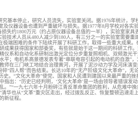
学研究基本停止，研究人员流失，实验室关闭。据
1976
年统计，学
室及仪器设备也遭到严重破坏与损失。据
1977
年
8
月学校对各实
备损失约
1800
万元（约占原
仪器设备总值的一半），实验室家具
实验技术人员从
480
人减少到
180
人，有三分之一的实验室需要重
在极端困难的条件下陆续开展了科研工作，取得一些重大成果。在
研成果获得国家和部委奖，有些就是始于这一期间的科研工作。
精仪系和自动化系研制出激光定位分步重复照相机、双频激光干
水平；电机系高景德发表专著“串联电容引起的电动机的自激”
教师在三门峡工地结合治理黄河，开展了泥沙动力学及河床演变
粉碎“四人帮”而告结束。长达
10
年的“无产阶级文化大革命”，无
殊历史。“文化大革命”使党、国家和人民遭到建国以来最严重的
中指出：“历史已经
判明，‘文化大革命’是一场由领导者错误发
乱。”“一九七六年十月粉碎江
青反革命集团的胜利，从危难中挽
”清华也从“文革”重灾区走出，经
过拨乱反正、恢复整顿迅速走
的新征程。