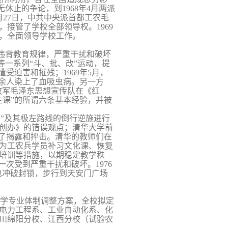
无休止的争论，到
1968
年
4
月两派
月
27
日
，中共中央派首都工农毛
，接管了学校全部领导权。
1969
，全面领导学校工作。
违背教育规律，严重干扰和破坏
等一系列“斗、批、改”运动，提
遭受迫害和摧残；
1969
年
5
月，
千余人染上了血吸虫病。另一方
放军毛泽东思想宣传队在《红
课”的所谓六条基本经
验，并被
”及其极左路线的倒行逆施进行
创办》的错误观点；清华大学前
以了揭露和抨击。清华的教师们在
为工农兵学员补习文化课、恢复
培训等措施，以期稳定教学秩
一次受到严重干扰和破坏。
1976
也冲破封锁，步行到天安门广场
学专业体制调整方案，全校拟定
电力工程系、工业自动化系、化
川绵阳分校、江
西分校（试验农