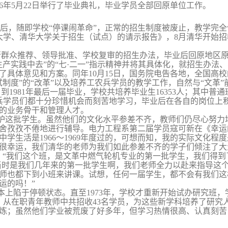
6
年
5
月
22
日
举行了毕业典礼，毕业学员全部回原
单位工作。
始后，随即学校“停课闹革命”，正常的招生制度被废止，教学完
大学、清华大学关于招生（试点）的请示报告》，
8
月清华开始招
行群众推荐、领导批准、学校复审的招生办法，毕业后回原
地区
生产实践中去”的“七·二一”指示精神并将其具体化，就招生办法
了具体意见和方案。同年
10
月
15
日
，国务院电告各地，全国高校
制度”的“改革”以及培养工农兵学员的教学工作，自然与“文革
，到
1981
年最后一届毕业，学校共培养毕业生
16353
人；其中普通
兵学员们都十分珍惜机会而刻苦地学习，毕业后在各自的岗位上
的业务骨干和管理人才。
护这批学生。虽然他们的文化水平参差不齐，教师们仍尽心努力
舍孜孜不倦地进行辅导。电力工程系第二届学员寇可新在《幸运
中学生活是
1966
～
1969
年度过的，可想而知，我的实际文化程度
很幸运，我们清华的老师为我们如此参差不齐的学子们倾注了大
。“我们这个班，是文革中燃气轮机专业的第一批学生，我们得
当时是我们几年来的第一批学生啊，我们老师全力以赴来指导这个
师也都下到小班来讲课。试想，任何一届学生，都不会有我们这
运的吗！”
本上陷于停顿状态。直至
1973
年，学校才重新开始试办研究班，
，从在职青年教师中共招收
43
名学员，为这些新学科培养了研究
炼；虽然他们学业被荒废了好多年，但学习热情很高、认真刻苦