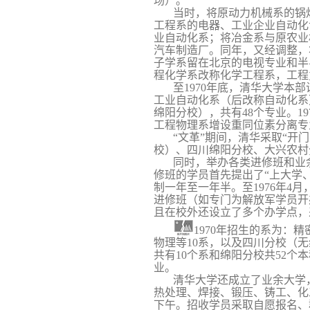
场）。
当时，将原
动力机械系的锅
工程系的电器、工业企业自动化
业自动化系；将冶金系与原
农业
汽车制造厂。同年，又经
调整，
子学系留在北京的电视专业和半
程化学系改称化学工程系，工程
至
1970
年底，清华大学本部
工业自动化系（后改称自动化系
绵阳分校），共有
48
个专业。
19
工程物理系增设重同位素分离专
“文革”期间，清华采取“开
校）、四川绵阳分校、大兴农村
同时，举办各类进修班和业
修班的学员首先提出了“上大学
制一年至一年半。至
1976
年
4
月
进修班（如专门为解放军学员开
且在校外还设立了多个办学点，
1970
年招生的系为：精
物理等
10
系，以及四川分校（无
共有
10
个系和绵阳分校共
52
个本
业。
清华大学还成立了业余大学
热处理、焊接、锻压、铸工、化
下午。招收学员采取自愿报名、