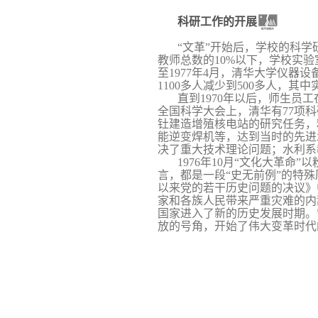
科研工作的开展
“文革”开始后，学校的科
教师总数的
10%
以下，学校实验
至
1977
年
4
月，清华大学仪器设
1100
多人减少到
500
多人，其中
直到
1970
年以后，师生员工
全国科学大会上，清华有
77
项科
钍建造增殖核电站的研究任务，
能逆变焊机等，达到当时的先进
决了重大技术理论问题；水利系
1976
年
10
月“文化大革命”以
言，都是一段“史无前例”的特
以来党的若干历史问题的决议》
家和各族人民带来严重灾难的内
国家进入了新的历史发展时期。
放的号角，开始了伟大变革时代