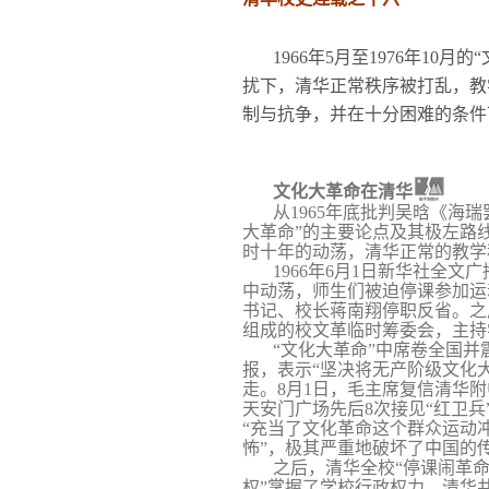
1966
年5月至1976年10
扰下，清华正常秩序被打乱，教
制与抗争，并在十分困难的条件
文化大革命在清华
从
1965
年底批判吴晗《海瑞
大革命”的主要论点及其极左路
时十年的动荡，清华正常的教学
1966
年
6
月
1
日
新华社全文广
中动荡，师生们被迫停课参加运
书记、校长蒋南翔停职反省。之
组成的校文革临时筹委会，主持
“文化大革命”中席卷全国
报，表示“坚决将无产阶级文化
走。
8
月
1
日
，毛主席复信清华附
天安门广场先后
8
次接见“红卫兵
“充当了文化革命这个群众运动冲
怖”，极其严重地破坏了中国的
之后，清华全校“停课闹革
权”掌握了学校行政权力。清华