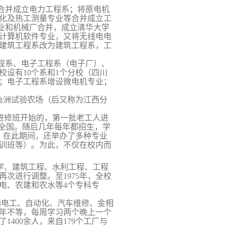
合并成立电力工程系；将原
电机
化及热工测量专业等合并成立工
业和机械厂合并，成立清华大学
计算机软件专业，又将无线电电
建筑工程系改为建筑工程系，工
程系、电子工程系（电子厂）、
校设有
10
个系和
1
个分校（四川
；电子工程系增设微电机专业；
鱼洲试验农场（后又称为江
西分
进修班开始的，第一批老工人进
遍全国。随后几年每年都招生，学
。在此期间，还举办了多种专业
训班等）。为此，不仅在校内而
学、建筑工程、水利工程、工程
再次进行调整。至
1975
年，全校
电、农建和农水等
4
个专科专
通电工、自动化、汽车维修、金相
年不等，每周学习两个晚上一个
了
1400
余人，来自
179
个工厂与