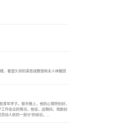
小楼，看望久仰的梁思成教授和夫人林徽因
这批青年学子。那天晚上，他的心情特别好，
科学工作会议的情况。他说，这期间，戏剧创
动人民的一部分”的结论。...