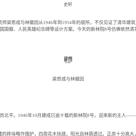
史轩
筑师梁思成与林徽因从
1946
年到
1954
年的居所，不仅见证了清华建筑
国国徽、人民英雄纪念碑等设计方案。今天的新林院
8
号仿佛依然清
梁思成与林徽因
员北平。
1946
年
10
月建成已逾十载的新林院
8
号，迎来新的主人
——
矮的砖垛略作围护，四周花木扶疏，阳光自林荫透过。正房十分高大