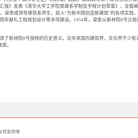
汇报》发表《清华大学工学院营建系学制及学程计划草案》，全面
，梁思成领导建筑系师生，投入
“
为新中国创造新建筑
”
的各项实践
周年献礼工程规划设计等多项建设。
1954
年，梁家从新林院
8
号迁居
添了新林院
8
号独特的历史意义。近年来国内建筑界、文化界不少有
故居。
址恢复修缮