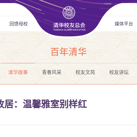
回馈母校
媒体平台
百年清华
清华故事
青春风采
校友文苑
校友讲坛
故居：温馨雅室别样红