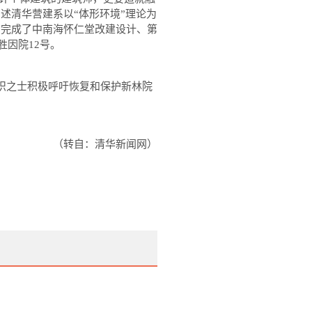
阐述清华营建系以
“
体形环境
”
理论为
，完成了中南海怀仁堂改建设计、第
胜因院
12
号。
识之士积极呼吁恢复和保护新林院
（转自：清华新闻网）