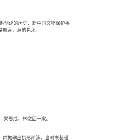
系创建的历史、新中国文物保护事
茶飘香、意韵隽永。
—
梁思成、林徽因一家。
，前檐砌出拱形雨篷，当时未装暖