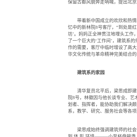
保留古都风貌奔走呐喊，提出北京
带着新中国成立的欢欣和热情，
忆中的新林院
8
号客厅，
“
到处是红
坊
’
。妈妈正全神贯注地埋头工作
了一个巨大的
‘
工作间
’
，建筑系的
作的需要，客厅中临时增设了高大
华文化传统与革命精神完美结合的
建筑系的家园
清华复员北平后，梁思成即建
院
8
号，林徽因与他长谈专业、艺
划者、指挥者，能协助我们解决颇
系，教学、研究、服务社会等各项
梁思成始终强调建筑师的社会责
到 体 形 环境
———
小至杯盘碗盏