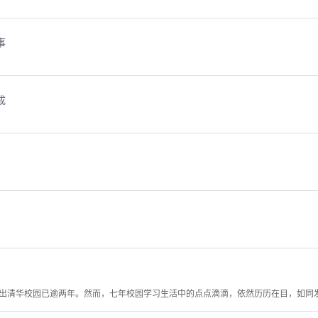
事
成
出清华校园已逾两年。然而，七年校园学习生活中的点点滴滴，依然历历在目，如同