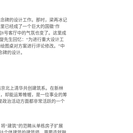
念碑的设计工作。那时，梁再冰记
这里已经成了一个巨大的国徽
‘
作
院
8
号客厅中的气氛也变了。这里成
燮先生回忆：
“
为进行重大设计工
绘图桌对方案进行评论修改。”中
念碑的设计。
南京北上清华共创建筑系。在新林
床，却能运筹帷幄，是一位事业的筹
是政治活动方面都非常活跃的一个
，将
“
建筑
”
的范畴从单栋房子扩展
计个体建筑的建筑师，更要造就融