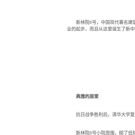
新林院
8
号，中国现代著名建
业的起步，而且从这里诞生了新中
典雅的居室
抗日战争胜利后，清华大学复
新林院
8
号小院周围，砌了低