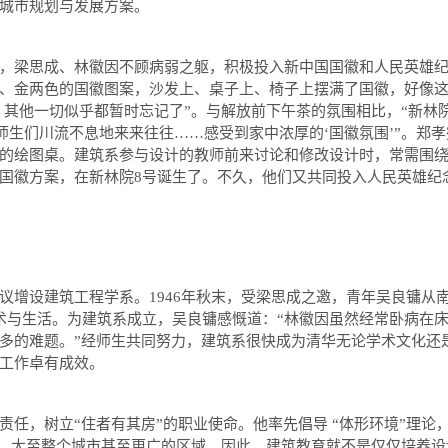
城市规划与发展方案。
梁思成、林徽因不顾病弱之躯，积极投入新中国国徽和人民英雄纪
、金两色的国徽图案，沙发上、桌子上、椅子上摆满了国徽，好像
，其他一切似乎都暂时忘记了
”
。与解放前下午茶的氛围相比，
“
新林
师生们川流不息地来来往往
……
感受到家中浓厚的
‘
国徽氛围
’”
。郑孝
的绘图桌。建筑系参与设计的教师前来讨论和修改设计时，常需围绕
国徽方案，在新林院
8
号诞生了。不久，他们又共同投入人民英雄纪
议增设建筑工程学系。
1946
年秋末，受梁思成之邀，青年吴良镛从
术与生活。为建筑系成立，吴良镛感慨道：
“
林徽因虽然经常卧病在
多的难题。
”
经师生共同努力，建筑系很快成为清华无论学术文化还
工作卓有成效。
任，树立“住者有其房”的职业使命。他率先倡导
“
体形环境
”
理论
，大至整个城市甚至更广的区域。因此，建筑教育就不是仅仅培养设