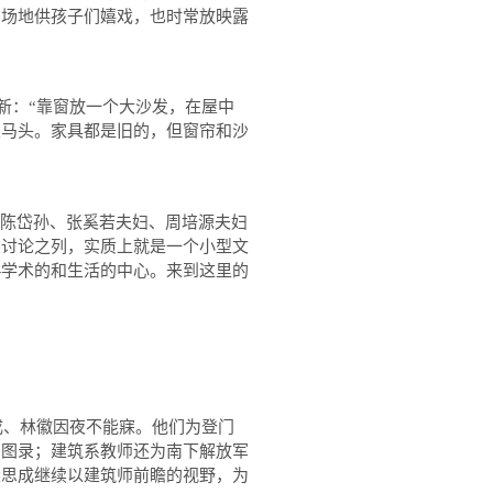
空场地供孩子们嬉戏，也时常放映露
新：
“
靠窗放一个大沙发，在屋中
及马头。家具都是旧的，但窗帘和沙
陈岱孙、张奚若夫妇、周培源夫妇
在讨论之列，实质上就是一个小型文
—
学术的和生活的中心。来到这里的
成、林徽因夜不能寐。他们为登门
的图录；建筑系教师还为南下解放军
梁思成继续以建筑师前瞻的视野，为