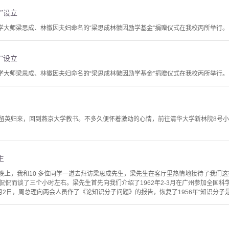
”设立
筑学大师梁思成、林徽因夫妇命名的“梁思成林徽因励学基金”捐赠仪式在我校丙所举行。
”设立
筑学大师梁思成、林徽因夫妇命名的“梁思成林徽因励学基金”捐赠仪式在我校丙所举行。
仁之留英归来，回到燕京大学教书。不多久便怀着激动的心情，前往清华大学新林院8号
生
周末晚上，我和10 多位同学一道去拜访梁思成先生，梁先生在客厅里热情地接待了我们
侃侃而谈了三个小时左右。梁先生首先向我们介绍了1962年2-3月在广州参加全国
2日，周总理向两会人员作了《论知识分子问题》的报告，恢复了1956年“知识分子是劳