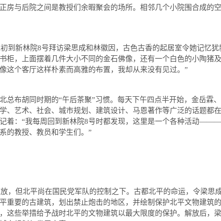
正房与后院之间是教授们余暇聚会的场所。相邻几个小院围合成的
她初到新林院
8
号拜访梁思成和林徽因，古色古香的起居室令她记忆犹
书柜，上面摆着几件大小不同的金石佛像，还有一个白色的小陶猪
像这个客厅这样朴素而高雅的布置，我却从来没有见过。
”
总布胡同时期的“午后茶聚”习惯。每天下午四点半开始，金岳霖、
学、艺术、社会、城市规划、建筑设计、马恩著作等广泛的话题都
记着：“我每周回到新林院
8
号时都发现，这里是一个各种活动
——
系的教授、教员和学生们。
”
解放，但北平尚在国民党军队的控制之下。古都北平的命运，令梁思
平重要的古建筑，划出禁止炮击的地区，并绘制保护北平文物建筑
，这些举措给予战时北平的文物建筑以最大限度的保护。解放后，