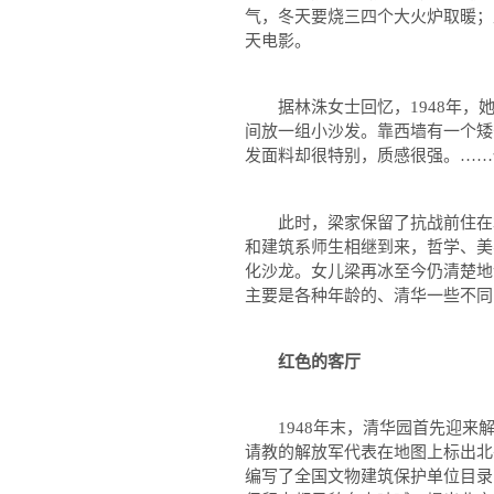
气，冬天要烧三四个大火炉取暖；
天电影。
据林洙女士回忆，
1948
年，
间放一组小沙发。靠西墙有一个矮
发面料却很特别，质感很强。
……
此时，梁家保留了抗战前住在北
和建筑系师生相继到来，哲学、美
化沙龙。女儿梁再冰至今仍清楚地
主要是各种年龄的、清华一些不同
红色的客厅
1948
年末，清华园首先迎来
请教的解放军代表在地图上标出北
编写了全国文物建筑保护单位目录