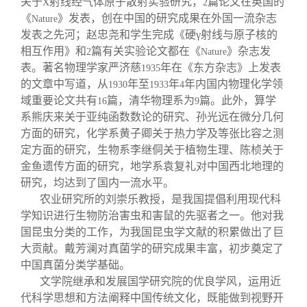
关于
射线经气体原子散射实验研究，
篇论文在英国的
X
2
《
》发表，创在中国的研究成果在外国一流杂志
Nature
发表之先河；赵忠尧和学生完成《硬γ射线与原子核的
相互作用》和
篇有关实验论文都在《
》杂志发
2
Nature
表。著名物理学家严济慈
年在《东方杂志》上发表
1935
的文章中写道，从
年至
年
年内国内物理化学领
1930
1933
4
域重要论文共有
篇，清华物理系为
篇。此外，算学
16
9
系熊庆来关于亚纯函数数论的研究、孙光远在微分几何
方面的研究，化学系黄子卿关于热力学及等张比容之测
定方面的研究，生物系李继侗关于植物生理、陈桢关于
金鱼遗传方面的研究，地学系袁复礼对中国西北地理的
研究，均达到了国内一流水平。
农业研究所的刘崇乐教授，是我国提倡利用现代科
学知识进行生物防治害虫和害鼠的先驱者之一。他对我
国昆虫分类的工作，为我国昆虫学文献的积累做出了巨
大贡献。戴芳澜对真菌学的研究成果丰富，初步奠定了
中国真菌分类学基础。
文学院继承和发展国学研究院的优良学风，运用近
代科学思想和方法阐释中国传统文化，既能做到视野开