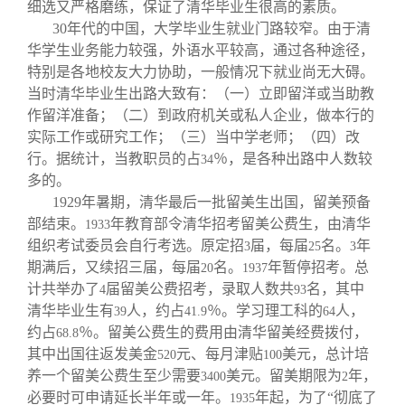
细选又严格磨练，保证了清华毕业生很高的素质。
30
年代的中国，大学毕业生就业门路较窄。由于清
华学生业务能力较强，外语水平较高，通过各种途径，
特别是各地校友大力协助，一般情况下就业尚无大碍。
当时清华毕业生出路大致有：（一）立即留洋或当助教
作留洋准备；（二）到政府机关或私人企业，做本行的
实际工作或研究工作；（三）当中学老师；（四）改
行。据统计，当教职员的占
％，是各种出路中人数较
34
多的。
1929
年暑期，清华最后一批留美生出国，留美预备
部结束。
年教育部令清华招考留美公费生，由清华
1933
组织考试委员会自行考选。原定招
届，每届
名。
年
3
25
3
期满后，又续招三届，每届
名。
年暂停招考。总
20
1937
计共举办了
届留美公费招考，录取人数共
名，其中
4
93
清华毕业生有
人，约占
％。学习理工科的
人，
39
41.9
64
约占
％。留美公费生的费用由清华留美经费拨付，
68.8
其中出国往返发美金
元、每月津贴
美元，总计培
520
100
养一个留美公费生至少需要
美元。留美期限为
年，
3400
2
必要时可申请延长半年或一年。
年起，为了“彻底了
1935