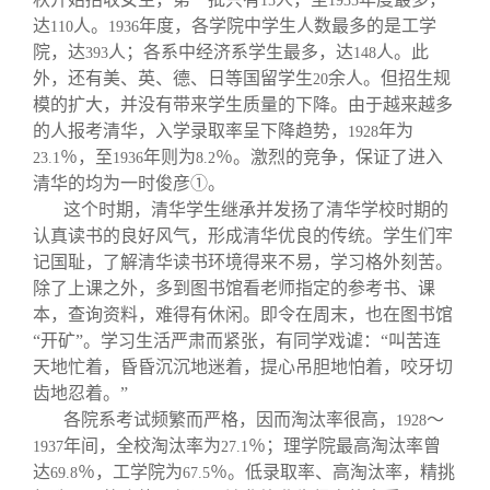
15
1935
达
人。
年度，各学院中学生人数最多的是工学
110
1936
院，达
人；各系中经济系学生最多，达
人。此
393
148
外，还有美、英、德、日等国留学生
余人。但招生规
20
模的扩大，并没有带来学生质量的下降。由于越来越多
的人报考清华，入学录取率呈下降趋势，
年为
1928
％，至
年则为
％。激烈的竞争，保证了进入
23.1
1936
8.2
清华的均为一时俊彦①。
这个时期，清华学生继承并发扬了清华学校时期的
认真读书的良好风气，形成清华优良的传统。学生们牢
记国耻，了解清华读书环境得来不易，学习格外刻苦。
除了上课之外，多到图书馆看老师指定的参考书、课
本，查询资料，难得有休闲。即令在周末，也在图书馆
“开矿”。学习生活严肃而紧张，有同学戏谑：“叫苦连
天地忙着，昏昏沉沉地迷着，提心吊胆地怕着，咬牙切
齿地忍着。”
各院系考试频繁而严格，因而淘汰率很高，
～
1928
年间，全校淘汰率为
％；理学院最高淘汰率曾
1937
27.1
达
％，工学院为
％。低录取率、高淘汰率，精挑
69.8
67.5