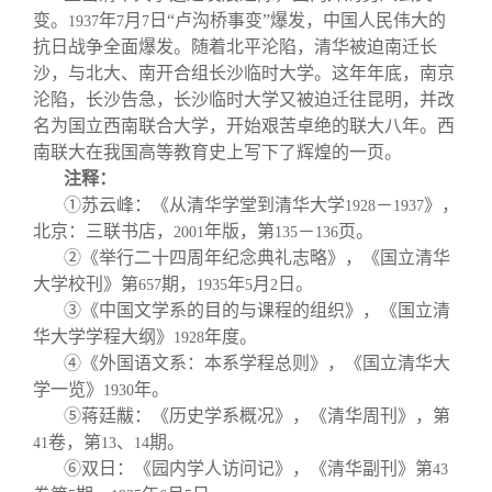
变。
年
月
日“卢沟桥事变”爆发，中国人民伟大的
1937
7
7
抗日战争全面爆发。随着北平沦陷，清华被迫南迁长
沙，与北大、南开合组长沙临时大学。这年年底，南京
沦陷，长沙告急，长沙临时大学又被迫迁往昆明，并改
名为国立西南联合大学，开始艰苦卓绝的联大八年。西
南联大在我国高等教育史上写下了辉煌的一页。
注释：
①苏云峰：《从清华学堂到清华大学
－
》，
1928
1937
北京：三联书店，
年版，第
－
页。
2001
135
136
②《举行二十四周年纪念典礼志略》，《国立清华
大学校刊》第
期，
年
月
日。
657
1935
5
2
③《中国文学系的目的与课程的组织》，《国立清
华大学学程大纲》
年度。
1928
④《外国语文系：本系学程总则》，《国立清华大
学一览》
年。
1930
⑤蒋廷黻：《历史学系概况》，《清华周刊》，第
卷，第
、
期。
41
13
14
⑥双日：《园内学人访问记》，《清华副刊》第
43