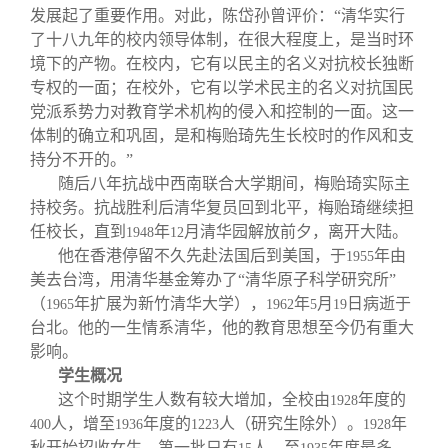
发展起了重要作用。对此，陈岱孙曾评价：“清华实行
了十八九年的校内领导体制，在很大程度上，是当时环
境下的产物。在校内，它有以民主的名义对抗校长独断
专权的一面；在校外，它有以学术民主的名义对抗国民
党派系势力对教育学术机构的侵入和控制的一面。这一
体制的确立和巩固，是和梅贻琦先生长校时的作风和支
持分不开的。”
随后八年抗战中西南联合大学期间，梅贻琦实际主
持校务。抗战胜利后清华复员回到北平，梅贻琦继续担
任校长，直到
年
月清华园解放前夕，离开大陆。
1948
12
他在香港停留不久先赴法国后到美国，于
年由
1955
美去台湾，用清华基金筹办了“清华原子科学研究所”
（
年扩展为新竹清华大学），
年
月
日病逝于
1965
1962
5
19
台北。他的一生情系清华，他的教育思想至今仍有重大
影响。
学生概况
这个时期学生人数有较大增加，全校由
年度的
1928
人，增至
年度的
人（研究生除外）。
年
400
1936
1223
1928
秋开始招收女生，第一批只有
人，至
年度最多，