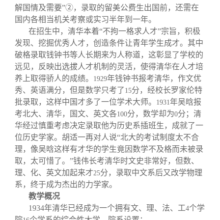
解国情及需要”②，录取的留美公费生出国前，还需在
国内各相当机关考察或实习半年到一年。
在招生中，清华本着“不拘一格求人才”宗旨，积极
发现、挖掘优秀人才，创造条件让青年学生成才。其中
破格录取钱钟书等人长期来为人称道，这彰显了学校的
远见，反映出选拔人才机制的灵活，使得清华在人才培
养上取得骄人的成绩。
年钱钟书报考清华，作文优
1929
秀、英语满分，但是数学只考了
分，经校长罗家伦特
15
批录取，这样中国才多了一位学术大师。
年吴晗报
1931
考北大、清华，国文、英文各
分，数学却为
分；清
100
0
华经过慎重考虑决定录取他为历史系插班生，成就了一
位历史学家。胡适一再对人说“北大的考试制度太不合
理，像吴晗这样有才华的学生竟因数学不及格而未被录
取，太可惜了。”钱伟长考清华时文史非常好，但数、
理、化、英文加起来才
分，录取中文系后又改学物理
25
系，终于成为杰出的力学家。
教学概况
1934
年清华已经成为一个拥有文、理、法、工
个学
4
院
个学系的综合性大学，院系设置：