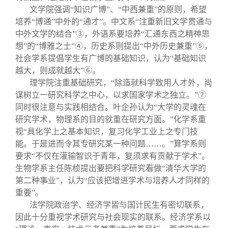
文学院强调“知识广博”、“中西兼重”的原则，希望
培养“博通”中外的“通才”。中文系“注重新旧文学贯通与
中外文学的结合”③，外语系要培养“汇通东西之精神思
想”的“博雅之士”④，历史系则提出“中外历史兼重”⑤，
社会学系提倡学生有广博的基础知识，认为“基础知识
越大，则成就越大”⑥。
理学院注重基础研究，“除造就科学致用人才外，尚
谋树立一研究科学之中心，以求国家学术之独立。”⑦
同时很注意与实践相结合。叶企孙认为“大学的灵魂在
研究学术，物理系的目的就重在研究方面。”化学系重
视“具化学上之基本知识，复习化学工业上之专门技
能。于是进而令其专研究某一种问题……。”算学系则
要求“不仅在灌输智识于青年，复须求有贡献于学术”。
生物学系主任陈桢提出要把科学研究看做“清华大学的
第二种事业”，认为“应该把增进学术与培养人才同样的
重要”。
法学院政治学、经济学皆与国计民生有密切联系，
因此十分重视学术研究与社会现实的联系。经济学系以