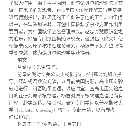
了很大作用。由于种种原因，他与诺贝尔物理奖失之交
臂。正电子的发现者、
年诺贝尔物理奖获得者安德
1936
逊曾特别指出，赵忠尧的工作促进了他的工作。
年代
50
以来，在建造加速器、开创中国核科学事业方面作出重
要贡献，为中国核学会名誉理事长。赵忠尧慧眼识金堪
为伯乐，他曾专门致函梅贻琦校长，这封信（附文）使
杨振宁改为原子核物理理论研究。杨振宁不负众望取得
重要成就，成为诺贝尔物理学奖获得者。
附文
月涵校长先生道鉴：
前奉函嘱对留美公费生杨振宁君之研究计划加以指
导，经与杨君数次商谈，以目前美国情形，高电压实验
较难进行，可否略予变通，以应时宜。查高电压实验之
目的在研究原子核物理，杨君对原子核物理之理论尚有
门径，赴美深造适得其时。研究专门学问以普林斯登大
学（
）较宜。专此奉达，以备参考，
Princeton University
静候道安。
赵忠尧 王竹溪 敬启，十月五日