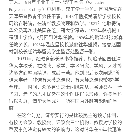
关闭
信息化服务
总会简介
等人。
年毕业于吴士脱理工学院（
1914
Worcester
）电机系，获工学士学位。回国后先在
Polytechnic College
天津基督教青年会任干事，
年他接受清华学校校长
1915
三创大赛
会长致辞
周诒春聘请，在清华教授物理和数学。
年他取得清
1921
华公费再次赴美国在芝加哥大学深造，
年获机械工
1922
程硕士学位，
月回到清华任教。
实用信息
总会章程
年梅贻琦继张彭春
9
1926
任教务长。
年温应星校长派他往华盛顿，接替赵国
1928
材副校长任清华留美学生监督处监督一职。
理事会名单
1931
年，经教育部长李书华推荐，梅贻琦回国任清
华大学校长，在校政、教学、学术研究、学风、人才等
诸多方面擘画精详，成绩卓著。他到职后多次阐述“所
制度法规
谓大学者，非谓有大楼之谓也，有大师之谓也”的办学
至理。一时间，众多有识之士闻风景从，名师荟萃于清
联系我们
华园，清华的人才优势在这个时期得以形成，许多学科
得以发展，清华大学成为一所在国内外颇有影响的学
府。
在这个时期，清华实行的是比较民主的领导体制，
有校务会议、教授会、评议会三个机构，教授对学校的
重要事务决定有较大的影响力，这对清华在
年代迅速
30