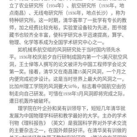
立了农业研究所（
年）、航空研究所（
年，地
1934
1936
点南昌）、无线电研究所（
年，地点长沙），称为
1936
特种研究所。这一时期，清华荟萃了一批学有专长的教
师，加之经费比较充裕，实验室设备较为先进，图书馆
藏书也较齐全丰富，使科学研究水平迅速提高，算学、
物理、化学等系成为全国学术研究中心之一。
如机械系航空组的风洞研究处于当时国内领先水
平。
年校庆前夕自行研制成国内第一个
英尺航空风
1936
5
洞，王士倬等人撰写的论文被评为中国工程师学会论文
第一奖。接着，清华又在南昌建
英尺风洞，一个月之
15
内便完成初步设计。这是当时世界上最大的风洞之一，
比加州理工学院的风洞要大
％，标志着中国航空由仿
50
制走向自己研发。可惜在
年
月风洞即将完成之际，
1938
3
遭日机轰炸被破坏。
理学院在叶企孙和吴有训领导下，短短几年清华就
发展为中国物理学科研和教学最好的大学。主办的学术
刊物《理科报告》（英文）是我国科学界对外学术交流
的主要杂志之一，在国外颇获好评。在清华吴有训做的