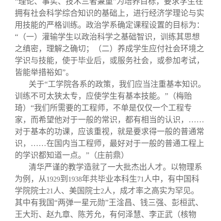
“理论、事实、技术三者兼重”为培养目标，要求学生在
拥有社会科学综合知识的基础上，进行经济学理论与实
用技能的严格训练。政治学系确定课程设置的目标为：
“（一）灌输学生以政治科学之基础智识，训练其思想
之缜密，理解之确切；（二）养成学生应付社会环境之
学识与技能，使于毕业后，或服务社会，或参加考试，
皆能举措裕如”。
关于“工学院各系的政策，我们应当注重基本知识。
训练不可太狭太专，应使学生有基本技能。”（梅贻
琦）“我们所需要的工程师，不单是仅仅一个工程专
家，而希望他对于一般的常识，都有相当的认识，……
对于基本的功课，应该重视，就是要求得一般的普通常
识，……在国内当工程师，最好对于一般的普通工程上
的学识都知道一点。”（庄前鼎）
清华严谨的教学造就了一大批杰出人才。以物理系
为例，从
到
年共毕业本科生
人中，有中国科
1929
1938
71
学院院士
人、美国院士
人，成才率之高实为罕见。
21
2
其中有我国“两弹一星元勋”王淦昌、钱三强、彭桓武、
王大珩、赵九章、陈芳允，有何泽慧、李正武（核物