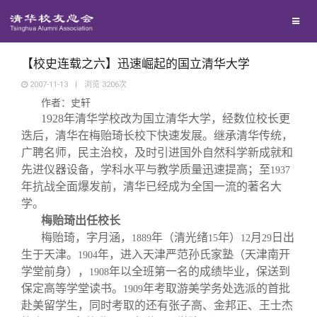
兴趣群体
捐赠方法
我要订阅
清华故事
西南联大校友会
义工计划
新媒体平台
青春风采
【校史连载之六】迅速崛起的国立清华大学
2007-11-13
|
浏览
3206
次
作者：史轩
校友文苑
1928
年清华学校改为国立清华大学，经数位校长更
迭后，清华在梅贻琦长校下快速发展。继承清华传统，
校友讲坛
广聘名师，民主治校，及时引进国外自然科学新成就和
先进仪器设备，学科水平与教学质量迅速提高；至
1937
年抗战全面爆发前，清华已经成为全国一流的著名大
校友视界
学。
梅贻琦出任校长
校友服务
梅贻琦，字月涵，
年（清光绪
年）
月
日出
1889
15
12
29
生于天津。
年，进入天津严范孙氏家塾（天津南开
1904
学堂前身），
年以全班第一名的成绩毕业，保送到
1908
校友总会
终身学习
保定高等学堂读书。
年考取游美学务处选派的首批
1909
赴美留学生，同时考取的还有张子高、金邦正、王士杰