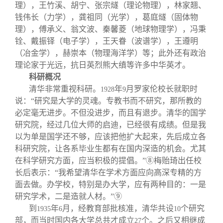
理），王竹溪、胡宁、张宗燧（理论物理），林家翘、
钱伟长（力学），龚祖同（光学），葛庭燧（固体物
理），傅承义、翁文波、秦馨菱（地球物理学），冯秉
铨、戴振铎（电子学），王天眷（波谱学），王遵明
（冶金学），赫崇本（物理海洋学）等；此外还有政治
理论家于光远，抗日英烈熊大缜等许多中华英才。
科研概况
清华非常重视科研。
年
月罗家伦校长就职时
1928
9
说：“研究是大学的灵魂。专教书而不研究，那所教的
必定毫无进步。不但没进步，而且有退步。清华的国学
研究院，经过几位大师的启迪，已经很有成绩。但是我
以为单是国学还不够，应该把他扩大起来，先后成立各
科研究院，让各系毕业生都有在国内深造的机会。尤其
在科学研究方面，应当积极的提倡。”⑧梅贻琦出任校
长后表示：“我希望清华在学术方面应向高深专精的方
面去做。办学校，特别是办大学，应有两种目的：一是
研究学术，二是造就人材。”⑨
到
年
月，经教育部批核准，清华共设
个研究
1935
6
10
部，而当时国内各大学总共才成立
个。之后又相继成
27