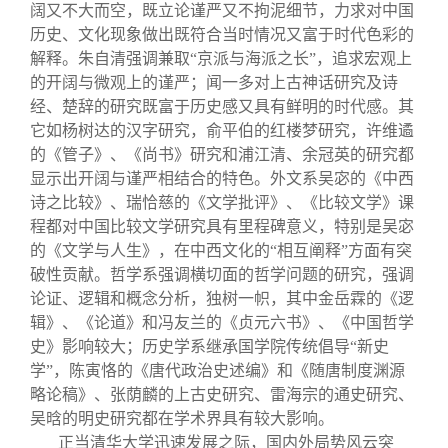
阔又不大而空，既立论谨严又不拘泥细节，力求对中国
历史、文化现象做出既符合当时情况又富于时代色彩的
解释。朱自清强调兼取“京派与海派之长”，追求宏观上
的开阔与微观上的谨严；闻一多对上古神话研究及诗
经、楚辞的研究既富于历史感又具有鲜明的时代感。其
它如杨树达的汉字研究，俞平伯的红楼梦研究，许维遹
的《管子》、《尚书》研究和浦江清、余冠英的研究都
显示出开阔与谨严相结合的特色。外文系吴宓的《中西
诗之比较》、瑞恰慈的《文学批评》、《比较文学》课
程都对中国比较文学研究具有里程碑意义，特别是吴宓
的《文学与人生》，在中西文化的“相互阐释”方面有突
破性贡献。哲学系强调横切面的哲学问题的研究，强调
论证、逻辑和概念分析，独树一帜，其中金岳霖的《逻
辑》、《论道》和冯友兰的《贞元六书》、《中国哲学
史》影响较大；历史学系继承国学院传统倡导“新史
学”，陈寅恪的《唐代政治史述编》和《随唐制度渊源
略论稿》、张荫麟的上古史研究、雷海宗的通史研究、
吴晗的明史研究都在学术界具有较大影响。
正当清华大学迅速发展之际，国内外局势风云突