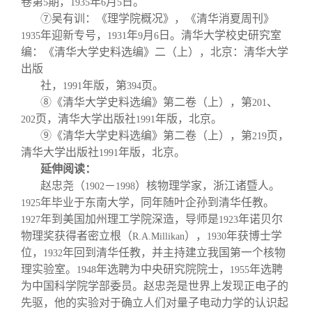
卷第
期，
年
月
日。
5
1935
6
5
⑦吴有训：《理学院概况》，《清华消夏周刊》
年迎新专号，
年
月
日。清华大学校史研究室
1935
1931
9
6
编：《清华大学史料选编》二（上），北京：清华大学
出版
社，
年版，第
页。
1991
394
⑧《清华大学史料选编》第二卷（上），第
、
201
页，清华大学出版社
年版，北京。
202
1991
⑨《清华大学史料选编》第二卷（上），第
页，
219
清华大学出版社
年版，北京。
1991
延伸阅读：
赵忠尧（
－
）核物理学家，浙江诸暨人。
1902
1998
年毕业于东南大学，同年随叶企孙到清华任教。
1925
年到美国加州理工学院深造，导师是
年诺贝尔
1927
1923
物理奖获得者密立根（
），
年获博士学
R.A.Millikan
1930
位，
年回到清华任教，并主持建立我国第一个核物
1932
理实验室。
年选聘为中央研究院院士，
年选聘
1948
1955
为中国科学院学部委员。赵忠尧是世界上发现正电子的
先驱，他的实验对于确立人们对量子电动力学的认识起