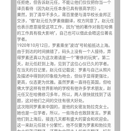
任拒绝，但告诉赵元任，不能让他们仅仅把你当一个
译员看待（因为赵元任本身已具有很高学历）。
果然，到了清华不多久，蒋百里便与清华校长金邦正
交涉，
“借”赵元任为罗素做翻译，校方同意了。赵元任
也表示愿意接受这项工作，因为“他的著作对我在哈佛
的工作具有极大影响”，自己也可以借此会晤这位著名
学者。
1920年10月12日，罗素乘坐“波诌”号轮船抵达上海。
由于到达的时间搞错了，码头上没有一个人接待，弄
得罗素还真以为这次邀请是一个“奢侈的玩笑”。第二
天，赵元任赶到上海，见到了这位心仪已久的学者。
在当天的日记里，赵元任记载说：罗素与自己从照片
及描述中得到的印象极为吻合，但似乎显得更强壮，
更高，仪态更为优雅。虽然罗素一直待在英国，但哈
佛大学这样有世界影响的学校有他许多学术朋友，赵
元任又在哈佛修习多年，所以，两人很快就找到了话
题，这对他们之间的交往有很大好处。
这次陪同罗素来中国的，是他的女密友勃拉克女士。
她也是一位学者，所以，一些场合也致辞发言。罗素
他们到上海后，接连几天都有盛大的宴会和欢迎会。
这一来赵元任就十分繁忙，他不仅要为罗素和勃拉克