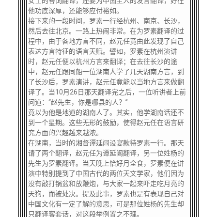
女士的答词翻译，还要为中国主人的发言翻译，好在
他功底深厚，还能够应付裕如。
接下来的一段时间，罗素一行经杭州、南京、长沙，
然后去往北京。一路上热闹非常。在为罗素翻译的过
程中，由于各地方言不同，赵元任竟由此发现了自己
表达方言特征的语言天赋。譬如，罗素在杭州演讲
时，赵元任便以杭州方言来翻译；在去往长沙的途
中，赵元任跟同船一位湖南人学了几天湖南方言，到
了长沙后，罗素演讲，赵元任竟能以当地方言来做翻
译了。当
10月26日那天翻译完之后，一位听讲者上前
问道：“赵先生，你是哪县的人？”
竟以为他是地道的湖南人了。其实，他学湖南话还不
到一个星期。这些无形的鼓励，使得赵元任在语言研
究方面的兴趣越来越浓。
在湖南，当时的湘督谭延闿设宴款待罗素一行。那天
请了两个翻译，赵元任为谭延闿翻译，另一位姓杨的
先生为罗素翻译。当天晚上恰好月全食，罗素便在讲
演中特别提到了中国古代的两位天文学家，他们因为
没有敲打锅盆和放鞭炮，与大家一起来吓走吃月亮的
天狗，而被处决。提及此事，罗素也是有表现自己对
中国文化有一定了解的意思，可是那位姓杨的先生却
只翻译客套话，对这段举例置之不理。