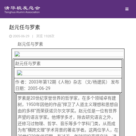
兴趣群体
捐赠方法
我要订阅
清华故事
西南联大校友会
义工计划
新媒体平台
青春风采
赵元任与罗素
2005-06-29
|
浏览
1928
次
赵元任与罗素
校友文苑
校友讲坛
赵元任与罗素
校友视界
作 者：2003年第12期《人物》杂志 （文/杨建民） 发布
日期：2005-06-29
罗素是
20世纪享誉世界的哲学家，在多个领域卓有建
校友服务
树，1950年因他的作品“捍卫了人道主义理想和思想自
由的多样”而荣获诺贝尔文学奖。赵元任是一位有世界
声望的语言学家。他博学多才，除去研究语言之外，
校友总会
终身学习
还修习过物理、哲学、音乐等多个学科门类，从而成
为有“横跨文理”学术背景的著名学者。这两位学人，在