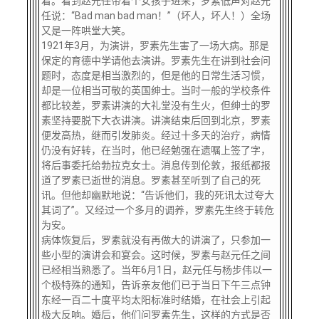
着。看到赵元任带着个女孩子进来，罗素低声对赵元
任说：
“Bad man bad man！”（坏人，坏人！）全场
又是一阵哄堂大笑。
1921年3月，为演讲，罗素先生害了一场大病。那是
保定的育德中学请他去演讲。罗素先生在讲到社会问
题时，态度是相当激烈的，但是他的日常生活习惯，
却是一位相当可敬的英国绅士。当时一般的学校条件
都比较差，罗素讲演的大礼堂没有生火，但绅士的罗
素坚持要脱下大衣讲演。讲演结束后回到北京，罗素
便发高热，继而引发肺炎。经过十多天的治疗，病情
仍没有好转，在当时，他已经勉强在遗嘱上签了字，
将后事委托给勃拉克女士。消息传到伦敦，报纸都报
道了罗素已逝世的消息。罗素甚至听到了自己的死
讯。但他却幽默地说：“告诉他们，我的死讯太过夸大
其词了”。又经过一个多月的调养，罗素先生终于转危
为安。
病体恢复后，罗素就没有再做大的讲演了，只参加一
些小型的演讲会和宴会。这时候，罗素与赵元任之间
已经相当熟悉了。当年
6月1日，赵元任与杨步伟以一
个极特殊的通知，告诉亲友他们已于当日下午三点钟
东经一百二十度平均太阳标准时结婚，在社会上引起
极大反响。婚后，他们问罗素先生，这样的方式是否