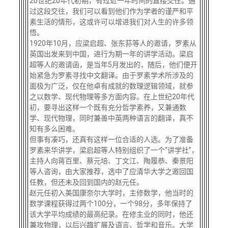
20世纪20年代初期，有过近一年时间的直接交往。通
关闭
信息化服务
总会简介
过这段交往，我们可以看到他们作为学者的谨严和平
素生活的情形，这或许可以增进我们对人生的许多领
悟。
三创大赛
会长致辞
1920年10月，应梁启超、张东荪等人的邀请，罗素从
英国出发来到中国，进行为期一年的讲学活动。梁启
超等人的邀请函，是当年5月发出的，随后，他们便开
实用信息
总会章程
始紧急为罗素寻找中文翻译。由于罗素学术所涉及的
面极为广泛，仅在他卓有成就的数理逻辑领域，就参
理事会名单
之以数学、现代物理等多方面内容。在上世纪20年代
初，要寻出这样一个既有充分哲学素养，又兼通数
学、现代物理，同时兼善中英两种语言的翻译，真不
制度法规
知有多么困难。
但事有凑巧，还真有这样一位合适的人选。为了准备
罗素来华讲学，梁启超等人特别组织了一个
“讲学社”，
联系我们
主持人向蒋百里、蔡元培、丁文江、陶履恭、秦景阳
等人咨询，由大家推荐，选中了应清华大学之邀回国
任教，但还未及回到国内的赵元任。
赵元任初入美国康奈尔大学时，主修数学，他当时的
数学课程获得过两个
100分，一个98分，多年保持了
该大学平均成绩的最高纪录。在修主业的同时，他还
兼攻物理，以后兴趣扩展及语言、哲学和音乐。大学