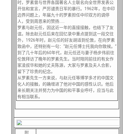
时，罗素曾与世界各国著名人士联名向全世界发表公
开信和宣言，严厉谴责日军的暴行。1962年，在中印
边界问题上，年届九十的罗素担任中印双方的调停
人，受到周恩来的赞扬……
罗素与赵元任，因这近一年的直接接触，也结下了友
谊。除去赵元任后来在回忆录中重点提到这一段交往
外，
1926年时，赵元任的好友胡适到伦敦，在向罗素
致函中，还特别有一句：“赵元任博士托我向你致候。”
到了几十年后的60年代，赵元任还与妻子杨步伟前往
伦敦拜访了晚年的罗素先生。当时陪同前往的有女作
家凌叔华和她的丈夫陈源，大家与罗素及夫人合影，
留下了珍贵的纪念。
从罗素先生一方来说，与赵元任等博学多才的中国文
化人的接触，的确增进了他对中国的感性认识。他后
来长期关注并努力为中国的和平事业呼吁，应当与此
有相当联系。
附