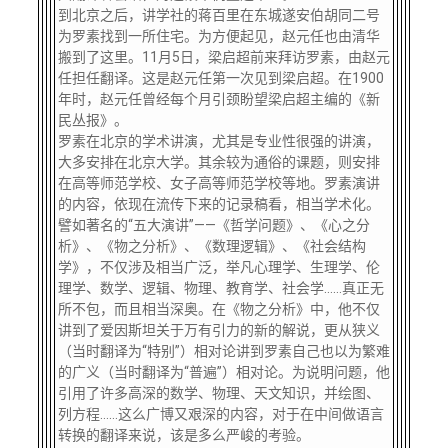
到北京之后，讲学社的蒋百里在东城遂安伯胡同二号
为罗素找到一所住宅。为方便起见，赵元任也由清华
搬到了这里。
11月5日，梁启超前来拜访罗素，由赵元
任担任翻译。这是赵元任第一次见到梁启超。在1900
年时，赵元任曾经每个月引颈盼望梁启超主编的《新
民丛报》。
罗素在北京的学术讲演，尤其是专业性很强的讲演，
大多安排在北京大学。其余较为通俗的课题，则安排
在高等师范学校、女子高等师范学校等地。罗素演讲
的内容，依现在流传下来的记录稿看，相当学术化。
譬如著名的
“五大演讲”——《哲学问题》、《心之分
析》、《物之分析》、《数理逻辑》、《社会结构
学》，不仅涉及相当广泛，举凡心理学、生理学、伦
理学、数学、逻辑、物理、教育学、社会学……真正无
所不包，而且相当深奥。在《物之分析》中，他不仅
讲到了爱因斯坦关于万有引力的新的解说，更从狭义
（当时翻译为“特别”）相对论讲到罗素自己也以为繁难
的广义（当时翻译为“普遍”）相对论。为说明问题，他
引用了许多高深的数学、物理、天文知识，并绘图、
列方程……这么广博又艰深的内容，对于在中间做语言
转换的翻译来说，该是多么严峻的考验。