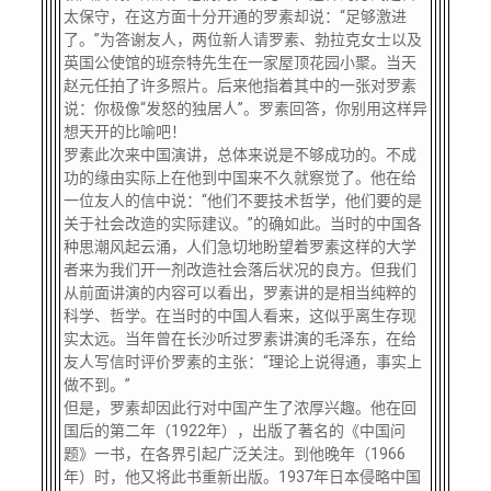
太保守，在这方面十分开通的罗素却说：“足够激进
了。”为答谢友人，两位新人请罗素、勃拉克女士以及
英国公使馆的班奈特先生在一家屋顶花园小聚。当天
赵元任拍了许多照片。后来他指着其中的一张对罗素
说：你极像“发怒的独居人”。罗素回答，你别用这样异
想天开的比喻吧！
罗素此次来中国演讲，总体来说是不够成功的。不成
功的缘由实际上在他到中国来不久就察觉了。他在给
一位友人的信中说：
“他们不要技术哲学，他们要的是
关于社会改造的实际建议。”的确如此。当时的中国各
种思潮风起云涌，人们急切地盼望着罗素这样的大学
者来为我们开一剂改造社会落后状况的良方。但我们
从前面讲演的内容可以看出，罗素讲的是相当纯粹的
科学、哲学。在当时的中国人看来，这似乎离生存现
实太远。当年曾在长沙听过罗素讲演的毛泽东，在给
友人写信时评价罗素的主张：“理论上说得通，事实上
做不到。”
但是，罗素却因此行对中国产生了浓厚兴趣。他在回
国后的第二年（
1922年），出版了著名的《中国问
题》一书，在各界引起广泛关注。到他晚年（1966
年）时，他又将此书重新出版。1937年日本侵略中国