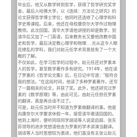
毕业后，他又从数学转到哲学，获得了哲学研究奖学
金，最后入哈佛大学，以《连续：方法论之研究》的
论文获得哲学博士学位；他同时还选修了心理学和科
学史等课程。后来，他还在母校康奈尔大学作过物理
教师。此次回国，清华大学请他讲授的却是数学，到
清华后又加了一门英语，后来教务长又要他改教中国
史和哲学，最后决定教心理学和物理……光从这令人眼
花缭乱的学科，我们对赵元任学术背景就有了一个大
概的了解。
不仅如此，在学习哲学的过程中，赵元任还对罗素本
人的哲学，甚至数学著作多有研究。
1914年，他在读
了罗素的《哲学论文集》后，在日记中写道：“极符合
我的想法。”在这段时间，他读了多种罗素著作，还写
了一篇相关的论文，并获了奖。此外，他还研究过罗
素的《数学原理》等，由此可见，由赵元任担任罗素
的翻译，真是再合适不过了。
可是，赵元任当时并不知道为罗素做翻译的事。他是
向康奈尔大学要求休假一年，接受清华邀请回国的。
他到上海时，便听同班同学胡适等人说梁启超、张东
荪领导的进步党想请他去为罗素的学术讲演当翻译。
胡适等人当时思想较为激进，他们虽没有主张让赵元