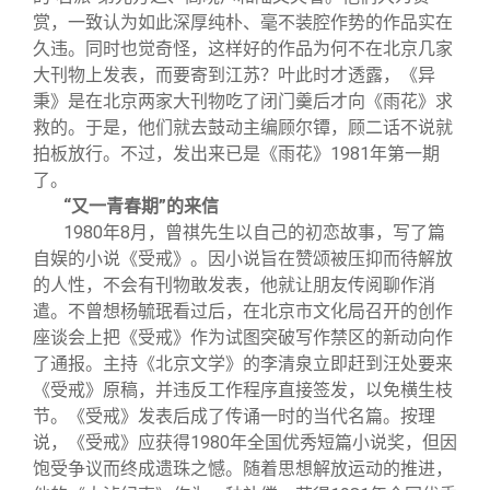
赏，一致认为如此深厚纯朴、毫不装腔作势的作品实在
久违。同时也觉奇怪，这样好的作品为何不在北京几家
大刊物上发表，而要寄到江苏？叶此时才透露，《异
秉》是在北京两家大刊物吃了闭门羹后才向《雨花》求
救的。于是，他们就去鼓动主编顾尔镡，顾二话不说就
拍板放行。不过，发出来已是《雨花》1981年第一期
了。
“又一青春期”的来信
1980
年8月，曾祺先生以自己的初恋故事，写了篇
自娱的小说《受戒》。因小说旨在赞颂被压抑而待解放
的人性，不会有刊物敢发表，他就让朋友传阅聊作消
遣。不曾想杨毓珉看过后，在北京市文化局召开的创作
座谈会上把《受戒》作为试图突破写作禁区的新动向作
了通报。主持《北京文学》的李清泉立即赶到汪处要来
《受戒》原稿，并违反工作程序直接签发，以免横生枝
节。《受戒》发表后成了传诵一时的当代名篇。按理
说，《受戒》应获得1980年全国优秀短篇小说奖，但因
饱受争议而终成遗珠之憾。随着思想解放运动的推进，