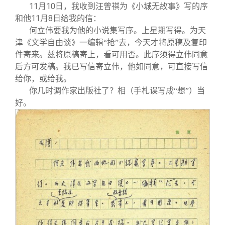
11
月10日，我收到汪曾祺为《小城无故事》写的序
和他11月8日给我的信：
何立伟要我为他的小说集写序。上星期写得。为天
津《文学自由谈》一编辑“抢”去，今天才将原稿及复印
件寄来。兹将原稿寄上，看可用否。此序须得立伟同意
后方可发稿。我已写信寄立伟，他如同意，可直接写信
给你，或给我。
你几时调作家出版社了？相（手札误写成“想”）当
好。