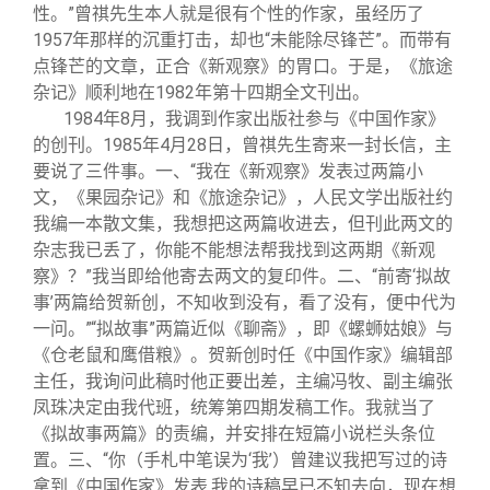
性。”曾祺先生本人就是很有个性的作家，虽经历了
1957年那样的沉重打击，却也“未能除尽锋芒”。而带有
点锋芒的文章，正合《新观察》的胃口。于是，《旅途
杂记》顺利地在1982年第十四期全文刊出。
1984
年8月，我调到作家出版社参与《中国作家》
的创刊。1985年4月28日，曾祺先生寄来一封长信，主
要说了三件事。一、“我在《新观察》发表过两篇小
文，《果园杂记》和《旅途杂记》，人民文学出版社约
我编一本散文集，我想把这两篇收进去，但刊此两文的
杂志我已丢了，你能不能想法帮我找到这两期《新观
察》？”我当即给他寄去两文的复印件。二、“前寄‘拟故
事’两篇给贺新创，不知收到没有，看了没有，便中代为
一问。”“拟故事”两篇近似《聊斋》，即《螺蛳姑娘》与
《仓老鼠和鹰借粮》。贺新创时任《中国作家》编辑部
主任，我询问此稿时他正要出差，主编冯牧、副主编张
凤珠决定由我代班，统筹第四期发稿工作。我就当了
《拟故事两篇》的责编，并安排在短篇小说栏头条位
置。三、“你（手札中笔误为‘我’）曾建议我把写过的诗
拿到《中国作家》发表,我的诗稿早已不知去向，现在想