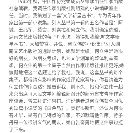
1985
年秋，中国作协党组成员从维熙出任作家出版
社总编辑，我调任作家出版社刚组建的小说编辑室主
任。当时，我策划了一套“文学新星丛书”，专为青年作
家出第一部小说集。列入丛书第一辑的五名作者是：阿
城、王兆军、莫言、刘索拉和何立伟。我刚确定选题，
湖南文艺出版社的蒋子丹来访，她得知我编选“文学新
星丛书”，大加赞赏。并说，何立伟的小说集已列入湖
南文艺出版社的选题计划，她就是责编。何立伟是她很
好的朋友，为朋友考虑，也为文学湘军的整体利益着
想，何立伟的第一个集子当然由作家出版社推出更好,她
慷慨地把这个选题让给了我社。我说，这套丛书的每个
集子，都得请有影响的作家或评论家写序，你看请谁为
何立伟作序合适？她告诉我，前不久，她和何立伟一起
来京出席《人民文学》编辑部召开的部分省市青年作家
座谈会，曾去拜访汪曾祺。汪说他看过何立伟获全国优
秀短篇小说奖的《白色鸟》，觉得很新鲜。还认为何很
有才华，是有自己特点的作家。不如就请他作序。蒋子
丹是一位很讲义气的朋友，她自告奋勇地把这件事包揽
了下来。