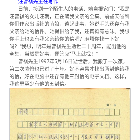
汪曾祺先生在写作
关闭
信息化服务
总会简介
日前，接到一个陌生人的电话，她自报家门：“我是
汪曾祺的女儿汪朝，正在编我父亲的全集。前些天碰到
三创大赛
会长致辞
你们作家出版社的萌娘，谈起此事，她说手头还存有我
父亲给她的信件。她提供给了我，还真挺有意味。我想
你手上也会有我父亲给你的信吧？麻烦你找一下好
实用信息
总会章程
吗？”我想，明年是曾祺先生逝世二十周年，能出他的
全集，当然是好事，便答应“马上就找！”
理事会名单
曾祺先生1997年5月16日逝世后，我搬了一次家，
第二次装修也已过了十年。好不容易才找出两封他给我
的信，好在电脑中还存有他三封信的电子文档。这样，
制度法规
我这里至少有他的五封信。
联系我们