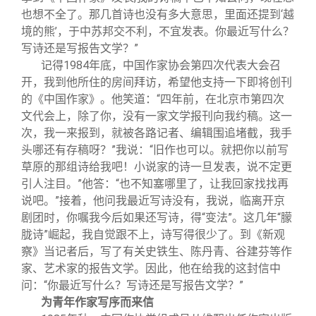
也想不全了。那几首诗也没有多大意思，里面还提到‘越
境的熊’，于中苏邦交不利，不宜发表。你最近写什么？
写诗还是写报告文学？”
记得1984年底，中国作家协会第四次代表大会召
开，我到他所住的房间拜访，希望他支持一下即将创刊
的《中国作家》。他笑道：“四年前，在北京市第四次
文代会上，除了你，没有一家文学报刊向我约稿。这一
次，我一来报到，就被各路记者、编辑围追堵截，我手
头哪还有存稿呀？”我说：“旧作也可以。就把你以前写
草原的那组诗给我吧！小说家的诗一旦发表，说不定更
引人注目。”他答：“也不知塞哪里了，让我回家找找再
说吧。”接着，他问我最近写诗没有，我说，临离开京
剧团时，你嘱我今后如果还写诗，得“变法”。这几年“朦
胧诗”崛起，我自觉跟不上，诗写得很少了。到《新观
察》当记者后，写了有关史铁生、陈丹青、谷建芬等作
家、艺术家的报告文学。因此，他在给我的这封信中
问：“你最近写什么？写诗还是写报告文学？”
为青年作家写序而来信