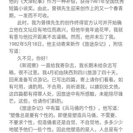
他的《大淖纪事》作为一种补偿，获得1981年全国优秀
短篇小说奖。由此，曾祺先生迎来创作上的又一个春青
期，一发而不可收。
此时，我为曾祺先生的创作终得官方认可并开始确
立他在文坛应有地位而高兴，但他毕竟年逾花甲，我就
有意与他拉开距离不去逼稿。然而，他并未忘了我。
1982年5月18日，他主动寄来新作《旅途杂记》，附信
写道：
久不见，你好！
《新观察》一直给我寄杂志，我长期未给杂志写
稿，很不过意。我4月初由陕西到四川旅游了四十天，
回来准备写点游记。已写出四篇，寄上请你们看看。如
有可用，请酌用。不合用，尚祈退我，以搪别处文债。
这四篇都有得罪人处，因旅途中有所感触，未能除尽锋
芒。这些，也请你们斟酌。
《旅途杂记》中有篇《兵马俑的个性》，他写道：
“塑像总是要有个性的。即便是塑造兵马俑，不需要、
不要求个性，但造俑者还是自觉、不自觉地，多多少少
地赋予他们一些个性。因此他塑造的是人，人总是有个