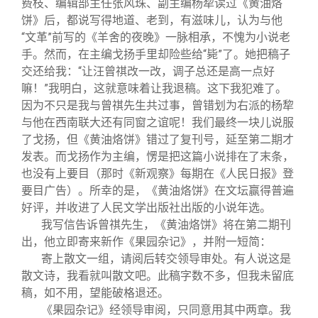
费枝、编辑部主任张风珠、副主编杨犂读过《黄油烙
饼》后，都说写得地道、老到，有滋味儿，认为与他
“文革”前写的《羊舍的夜晚》一脉相承，不愧为小说老
手。然而，在主编戈扬手里却险些给“毙”了。她把稿子
交还给我：“让汪曾祺改一改，调子总还是高一点好
嘛！”我明白，这就意味着让我退稿。这下我犯难了。
因为不只是我与曾祺先生共过事，曾错划为右派的杨犂
与他在西南联大还有同窗之谊呢！我们最终一块儿说服
了戈扬，但《黄油烙饼》错过了复刊号，延至第二期才
发表。而戈扬作为主编，愣是把这篇小说排在了末条，
也没有上要目（那时《新观察》每期在《人民日报》登
要目广告）。所幸的是，《黄油烙饼》在文坛赢得普遍
好评，并收进了人民文学出版社出版的小说年选。
我写信告诉曾祺先生，《黄油烙饼》将在第二期刊
出，他立即寄来新作《果园杂记》，并附一短简：
寄上散文一组，请阅后转交领导审处。有人说这是
散文诗，我看就叫散文吧。此稿字数不多，但我未留底
稿，如不用，望能破格退还。
《果园杂记》经领导审阅，只同意用其中两章。我