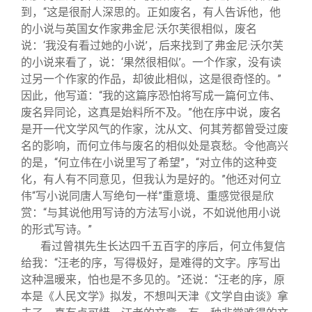
到，“这是很耐人深思的。正如废名，有人告诉他，他
的小说与英国女作家弗金尼·沃尔芙很相似，废名
说：‘我没有看过她的小说’，后来找到了弗金尼·沃尔芙
的小说来看了，说：‘果然很相似’。一个作家，没有读
过另一个作家的作品，却彼此相似，这是很奇怪的。”
因此，他写道：“我的这篇序恐怕将写成一篇何立伟、
废名异同论，这真是始料所不及。”他在序中说，废名
是开一代文学风气的作家，沈从文、何其芳都曾受过废
名的影响，而何立伟与废名的相似处是哀愁。令他高兴
的是，“何立伟在小说里写了希望”，“对立伟的这种变
化，有人有不同意见，但我认为是好的。”他还对何立
伟“写小说同唐人写绝句一样”重意境、重感觉很是欣
赏：“与其说他用写诗的方法写小说，不如说他用小说
的形式写诗。”
看过曾祺先生长达四千五百字的序后，何立伟复信
给我：“汪老的序，写得极好，是难得的文字。序写出
这种温暖来，怕也是不多见的。”还说：“汪老的序，原
本是《人民文学》拟发，不想叫天津《文学自由谈》拿