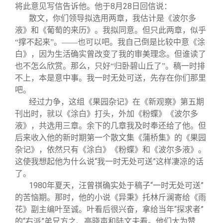
将此意见写信告诉他。他于8月28日回信说：
散文，你们领导拟选用两章，我估计是《波尔多
液》和《葡萄的来历》。我拟同意。但只此两章，似乎
“撑不起来”。——也可以吧。我自己倒是比较中意《涂
白》，因为生活确实曾改变了我的审美理念。但谁读了
也不怎么欣赏。那么，只好“归卧碧山丘了”。稿一时排
不上，本是意中事。我一时无处可送，先存在你们那里
吧。
经过力争，这组《果园杂记》在《新观察》第五期
刊出时，就以《涂白》打头，外加《粉蝶》《波尔多
液》，共选用三章。余下的几章我及时奉还给了他。但
后来收入他的新时期第一个散文集《蒲桥集》的《果园
杂记》，依然只有《涂白》《粉蝶》和《波尔多液》。
这使我想起他为什么说“我一时无处可送”这样凄凉的话
了。
1980
年夏天，汪曾祺确实处于稿子“一时无处可送”
的苦恼期。那时，他的小说《异秉》托林斤澜寄给《雨
花》副主编叶至诚。叶看后很兴奋，拿给当年“探求者”
的“右派”弟兄方之、高晓声和陆文夫看。他们大为赞