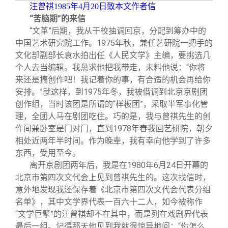
汪曾祺1985年4月20日致本文作者信
“苦脑期”的来信
“文革”后期，我从干校抽调回京，分配到筹办中的
中国艺术研究院工作。1975年秋，兼任艺研院一把手的
文化部副部长袁水拍出任《人民文学》主编，要挑选几
个人去当编辑。我恳求他把我带走，未料他说：“你将
来还是搞创作吧！我记着你的事，有合适的机会再给你
安排。”就这样，到1975年冬，我被借调到北京京剧团
创作组，当时该团是所谓的“样板团”，采取半军事化管
理，全团人马在剧团吃住。巧的是，我与曾祺先生的创
作间兼卧室是门对门，直到1978年春我回艺研院，朝夕
相处近两年半时间。作为晚辈，我有幸向他学到了许多
东西，受用至今。
离开京剧团两年后，我是在1980年6月24日开幕的
北京市第四次文代会上见到曾祺先生的。这次找信时，
意外地发现我还保存着《北京市第四次文代会代表分组
名单》，其中文学界代表一百六十二人，如今被称作
“文学巨擘”的汪曾祺却不在其中，而是列在戏剧界代表
最后一组。记得那天他见到我就很惊异地问：“你怎么