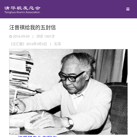
兴趣群体
捐赠方法
我要订阅
清华故事
西南联大校友会
义工计划
新媒体平台
青春风采
汪曾祺给我的五封信
2016-09-09
|
浏览
1001
次
《文汇报》2016年9月5日
|
石湾
校友文苑
校友讲坛
校友视界
校友服务
校友总会
终身学习