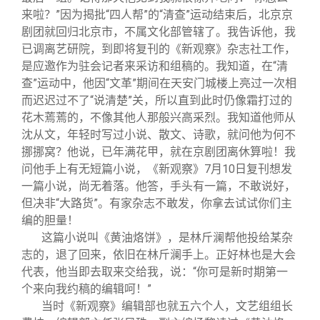
来啦？”因为揭批“四人帮”的“清查”运动结束后，北京京
剧团就回归北京市，不属文化部管辖了。我告诉他，我
已调离艺研院，到即将复刊的《新观察》杂志社工作，
是应邀作为驻会记者来采访和组稿的。我知道，在“清
查”运动中，他因“文革”期间在天安门城楼上亮过一次相
而迟迟过不了“说清楚”关，所以直到此时仍像霜打过的
花木蔫蔫的，不像其他人那般兴高采烈。我知道他师从
沈从文，年轻时写过小说、散文、诗歌，就问他为何不
挪挪窝？他说，已年满花甲，就在京剧团离休算啦！我
问他手上有无短篇小说，《新观察》7月10日复刊想发
一篇小说，尚无着落。他答，手头有一篇，不敢说好，
但决非“大路货”。有家杂志不敢发，你拿去试试你们主
编的胆量！
这篇小说叫《黄油烙饼》，是林斤澜帮他投给某杂
志的，退了回来，依旧在林斤澜手上。正好林也是大会
代表，他当即去取来交给我，说：“你可是新时期第一
个来向我约稿的编辑呵！”
当时《新观察》编辑部也就五六个人，文艺组组长