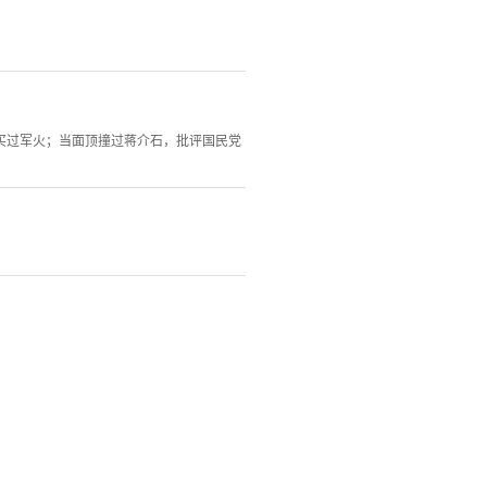
买过军火；当面顶撞过蒋介石，批评国民党