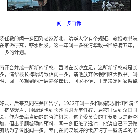
闻一多画像
系任教的闻一多回到老家湖北。清华大学有个规矩，教授教书满
在家做研究，薪水照发。这一年闻一多在清华教书恰好满五年，
一多的计划。
南开合并成一所新的学校，暂时在长沙立足，这所新学校就是长
多，清华校长梅贻琦致信闻一多，请他放弃休假回临大教书。闻
明，闻一多想到西迁后路途遥远，回家不便，于是决定回家探望
好友，后来又同在美国留学，1932年闻一多和顾毓琇相继回清
。抗战爆发，顾毓琇也到长沙临时大学任教，后被征调到汉口国
会，作为最高当局的的咨询机关，这个委员会的主要职责是调查
加。但出乎顾毓琇的预料，闻一多拒绝了邀请，他说自己不愿做
毓琇为了说服闻一多，专门在武汉最好的饭店请了一些清华的老