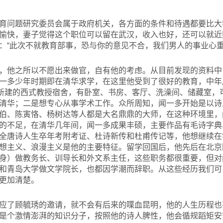
育问题研究委员会属于政府机关，各方面的条件和待遇都要比大
愉快，妻子觉得这个职位可以留在武汉，收入也好，还可以就近
：“此次不就教育部事，恐与你的意见不合，我们男人的事业心重
，他之所以不愿出来做官，自有他的考虑。从目前发现的资料中
一多少年时期即在清华求学，在这里他受到了很好的教育，中年
是新建的西式教授宿舍，有卧室、书房、客厅、洗澡间、储藏室，
清华；二是想专心从事学术工作。众所周知，闻一多开始是以诗
伯、陈寅恪、杨树达等人都是大名鼎鼎的大师，在这种环境里，
的不足，在清华几年间，闻一多成果丰硕，主要作品有毛诗字典
全唐诗人生卒年考附考证、杜诗新传和杜甫传记等，他想继续在
想主义、浪漫主义是他的主要特征。留学回国后，他先后在北京
身）做教务长、训导长和外文系主任，这些职务都很重要，但对
和青岛大学做文学院长，也都因学潮而辞职。从这些经历我们可
更加清楚。
应了顾毓琇的邀请，就不会有后来的喋血昆明，他的人生历程也
是个激情澎湃的知识分子，按照他的诗人脾性，他会循规蹈矩安