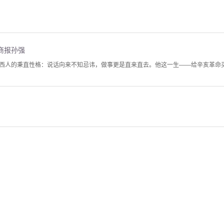
商报孙强
西人的秉直性格：说话向来不知忌讳，做事更是直来直去。他这一生——给辛亥革命