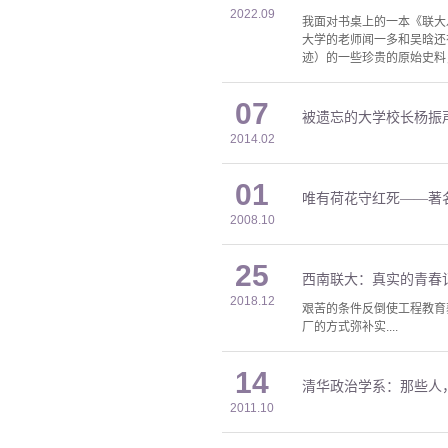
2022.09
我面对书桌上的一本《联大
大学的老师闻一多和吴晗还
迹）的一些珍贵的原始史料
07
被遗忘的大学校长杨振
2014.02
01
唯有荷花守红死——著
2008.10
25
西南联大：真实的青春
2018.12
艰苦的条件反倒使工程教育
厂的方式弥补实....
14
清华政治学系：那些人
2011.10