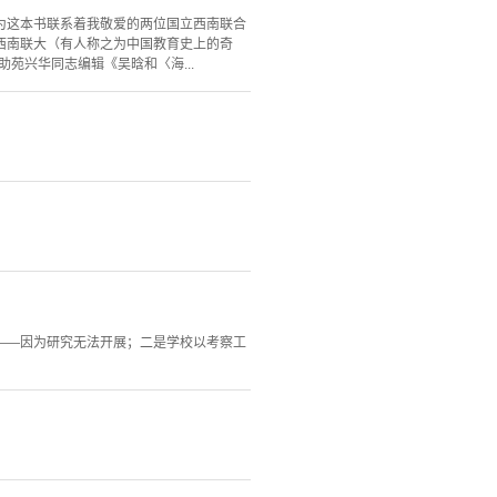
为这本书联系着我敬爱的两位国立西南联合
西南联大（有人称之为中国教育史上的奇
苑兴华同志编辑《吴晗和〈海...
——因为研究无法开展；二是学校以考察工