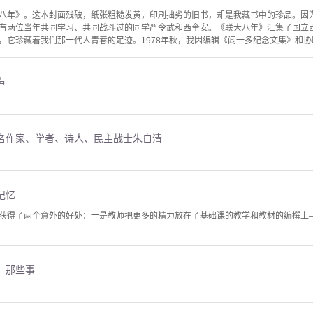
八年》。这本封面残破，纸张粗糙发黄，印刷拙劣的旧书，却是我藏书中的珍品。因
有两位当年共同学习、共同战斗过的同学严令武和西奎安。《联大八年》汇集了国立
，它珍藏着我们那一代人青春的足迹。1978年秋，我因编辑《闻一多纪念文集》和协助
声
名作家、学者、诗人、民主战士朱自清
记忆
获得了两个意外的好处：一是教师把更多的精力放在了基础课的教学和教材的编撰上
，那些事