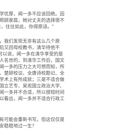
学优厚，闻一多不应该回绝。因
照顾家庭，她对丈夫的选择很不
，往往如此，你得原谅。”
，我们发现无非有这么几个原
后又回母校教书，清华待他不
可以说，闻一多在清华享受的是
人名世的，到清华工作后，国文
闻一多的压力之大可想而知，所
、楚辞校议、全唐诗校勘记、全
学术上有所成就；三是不适合做
国立艺专、吴淞国立政治大学、
闻一多并不合适，所以很短时间
以看出，闻一多并不适合行政工
有可能会重新书写。但这仅仅是
安稳稳地过一生？