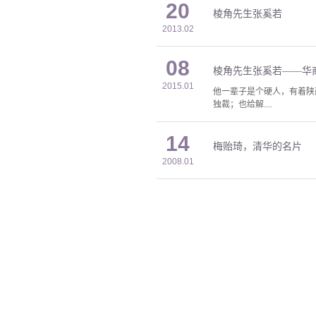
20
棱角先生张奚若
2013.02
08
棱角先生张奚若——华
2015.01
他一辈子是个硬人，有着陕
独裁；也给解....
14
梅贻琦，清华的名片
2008.01