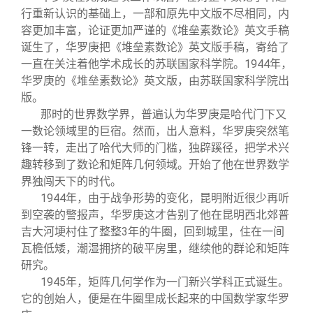
行重新认识的基础上，一部和原先中文版不尽相同，内
容更加丰富，论证更加严谨的《堆垒素数论》英文手稿
诞生了，华罗庚把《堆垒素数论》英文版手稿，寄给了
一直在关注着他学术成长的苏联国家科学院。1944年，
华罗庚的《堆垒素数论》英文版，由苏联国家科学院出
版。
那时的世界数学界，普遍认为华罗庚是哈代门下又
一数论领域里的巨宿。然而，出人意料，华罗庚突然笔
锋一转，走出了哈代大师的门槛，独辟蹊径，把学术兴
趣转移到了数论和矩阵几何领域。开始了他在世界数学
界独闯天下的时代。
1944
年，由于战争形势的变化，昆明附近很少再听
到空袭的警报声，华罗庚这才告别了他在昆明西北郊普
吉大河埂村住了整整3年的牛圈，回到城里，住在一间
瓦檐低矮，潮湿拥挤的破平房里，继续他的群论和矩阵
研究。
1945
年，矩阵几何学作为一门新兴学科正式诞生。
它的创始人，便是在牛圈里成长起来的中国数学家华罗