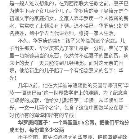
关闭
信息化服务
总会简介
是一般人难以想象的，在到西南联大任教之前，妻子已
为他生下两个女儿两个儿子。华罗庚的妻子吴筱元是个
初通文字的家庭妇女，全家人靠华罗庚一个人微薄的薪
三创大赛
会长致辞
水，常常吃了上顿没有下顿。迫不得已，华罗庚只好更
名换姓，到中学去当代课老师，维持一家人生活。
实用信息
总会章程
不久，华罗庚的第5个孩子又降临到这个家庭。儿
子出生那天，华罗庚花光了家里最后一分钱，典光了家
里一切能够典当的东西，依然付不起妻子的医药费，病
理事会名单
床上的妻子一天只能得到几顿稀粥。面对这无奈的困
境，他给新生的儿子起了一个有纪念意义的名字：华
制度法规
光！
几年以前，他在大洋彼岸追随他的英国导师研究“华
陵——哥德巴赫”这一世界数学史上的难题，为了纪念自
联系我们
己取得的成就，他给女儿起名字：华陵！从华陵到华
光，一女一儿两个名字，包含了这位中国数学家在那个
时代所有的辉煌和所有的辛酸！
华罗庚问妻子：一个鸡蛋重0.5公两，把他们平均分
成五份，每份重多少公两
由于穷困，原先烟瘾很大的华罗庚，把烟酒都戒除