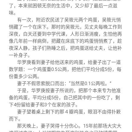
了，本来就困顿无奈的生活中，又少却了最后一点滋
味。
有一次，附近农民送了吴筱元两个鸡蛋，吴筱元悄
悄藏了一个在床下。那时的吴筱元，见丈夫每晚工作到
深夜，白天还要到中学代课，人形日渐消瘦，生怕他再
像几年前一样病倒，把藏在床底下的鸡蛋悄悄煮了，趁
夜深人静，孩子们熟睡之后，把鸡蛋送给丈夫，让他补
一补身子。
华罗庚看到妻子给他送来的鸡蛋，给妻子出了一道
数学题：一个鸡蛋重0.5公两，把他们平均分成5份，每
份重多少公两。
妻子不假思索脱口而出：“当然是0.1公两啦。”
于是，华罗庚按妻子所说的，把那个本来专为他准
备的鸡蛋，平均分成5份，自己把其中的一份吃了，剩
下4份留给妻子和3个在家的孩子。
妻子望着桌上剩下的那４瓣鸡蛋，眼泪不由得扑簌
而下。
那天晚上，妻子哭得十分伤心。15年前那场大灾大