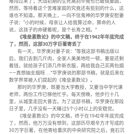
难闯过来了；大战初期的生死离别毕竟也已破镜重圆，
然而，等待着这个苦难家庭的究竟还有些别的什么，这
谁也不知道。那天晚上，一向不信鬼神的华罗庚安慰妻
子说：“小的时候，母亲让人给我算过命，算命的人
说，这孩子的命硬着呢，是个长寿之相。”
《堆垒素数论》的中文稿，终于在1942年年底完成
了，然而，这部30万字巨著寄丢了
有一天，华罗庚对妻子说：“等我这部书稿出版以
后，我们去割几斤肉，全家人美美地吃一顿，要是还剩
着钱，就给孩子们添几件新衣服，再给我自己买两包烟
——真想抽支烟呀……”华罗庚说的那部书稿，就是后来在
数学界常被人们提起的《堆垒素数论》。
那时的华罗庚，既要当大学教授，又要当中学代课
老师，两份工作已够他忙乎。每天傍晚，他步行十几
里，从城里走回大普吉。为了这部书稿，华罗庚在那段
日子里，几乎没有一天睡过5个小时以上的安稳觉。
《堆垒素数论》的中文稿，终于在1942年年底完成
了，然而，他万万没有想到，这部历尽艰辛方才写成的
30万字巨著，在他寄给重庆的中央研究院之后，竟石沉