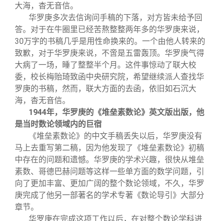
大海，杳无音信。
华罗庚多次去信询问手稿的下落，对方皆未给予回
答。对于在牛圈里已经苦熬整整两年多的华罗庚来说，
30万字的书稿几乎是用性命换来的。一个由他人转来的
致歉，对于华罗庚来说，不啻是五雷轰顶。华罗庚气得
大病了一场，睡了整整半个月。这件事惊动了联大校
委，校长梅贻琦致函中央研究院，希望继续派人查找华
罗庚的书稿，然而，联大方面的去函，依旧如石沉大
海，杳无音信。
1944
年，华罗庚的《堆垒素数论》英文版出版，他
是当时数论领域内的巨宿
《堆垒素数论》的中文手稿丢失以后，华罗庚没有
马上去重写第二稿，因为他发现了《堆垒素数论》初稿
中存在的问题和遗憾。华罗庚的学术兴趣，很快从堆垒
素数、哥德巴赫问题等这样一些单方面的数学问题，引
向了更加丰富、更加广阔的整个数论领域，不久，华罗
庚完成了他另一部著名的学术专著《数论导引》大部分
章节。
华罗庚在完成这项工作以后，在对整个数论学科进