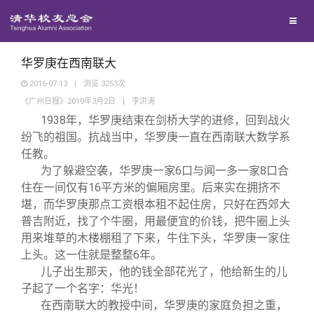
兴趣群体
捐赠方法
我要订阅
清华故事
西南联大校友会
义工计划
新媒体平台
青春风采
华罗庚在西南联大
2016-07-13
|
浏览
3253
次
《广州日报》2010年3月2日
|
李洪涛
校友文苑
1938
年，华罗庚结束在剑桥大学的进修，回到战火
纷飞的祖国。抗战当中，华罗庚一直在西南联大数学系
校友讲坛
任教。
为了躲避空袭，华罗庚一家6口与闻一多一家8口合
住在一间仅有16平方米的偏厢房里。后来实在拥挤不
校友视界
堪，而华罗庚那点工资根本租不起住房，只好在西郊大
普吉附近，找了个牛圈，用最便宜的价钱，把牛圈上头
校友服务
用来堆草的木楼棚租了下来，牛住下头，华罗庚一家住
上头。这一住就是整整6年。
儿子出生那天，他的钱全部花光了，他给新生的儿
校友总会
终身学习
子起了一个名字：华光！
在西南联大的教授中间，华罗庚的家庭负担之重，