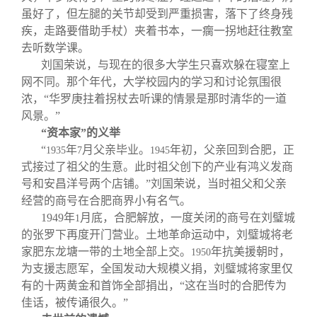
虽好了，但左腿的关节却受到严重损害，落下了终身残
疾，走路要借助手杖）夹着书本，一瘸一拐地赶往教室
去听数学课。
刘国荣说，与现在的很多大学生只喜欢躲在寝室上
网不同。那个年代，大学校园内的学习和讨论氛围很
浓，“华罗庚拄着拐杖去听课的情景是那时清华的一道
风景。”
“资本家”的义举
“
年
月父亲毕业。
年初，父亲回到合肥，正
1935
7
1945
式接过了祖父的生意。此时祖父创下的产业有鸿义发商
号和安昌洋号两个店铺。”刘国荣说，当时祖父和父亲
经营的商号在合肥商界小有名气。
1949
年
月底，合肥解放，一度关闭的商号在刘璧城
1
的张罗下再度开门营业。土地革命运动中，刘璧城将老
家肥东龙塘一带的土地全部上交。
年抗美援朝时，
1950
为支援志愿军，全国发动大规模义捐，刘璧城将家里仅
有的十两黄金和首饰全部捐出，“这在当时的合肥传为
佳话，被传诵很久。”