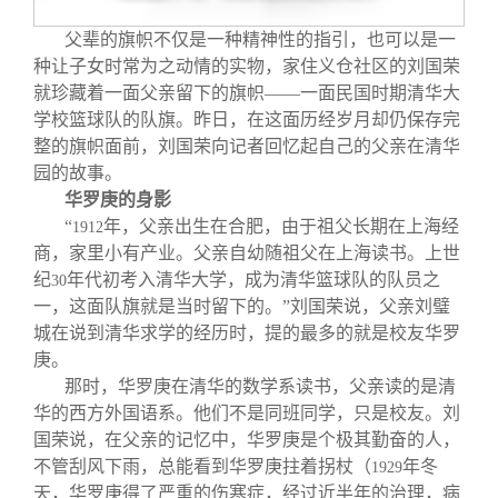
关闭
信息化服务
总会简介
父辈的旗帜不仅是一种精神性的指引，也可以是一
种让子女时常为之动情的实物，家住义仓社区的刘国荣
三创大赛
会长致辞
就珍藏着一面父亲留下的旗帜——一面民国时期清华大
学校篮球队的队旗。昨日，在这面历经岁月却仍保存完
实用信息
总会章程
整的旗帜面前，刘国荣向记者回忆起自己的父亲在清华
园的故事。
华罗庚的身影
理事会名单
“
年，父亲出生在合肥，由于祖父长期在上海经
1912
商，家里小有产业。父亲自幼随祖父在上海读书。上世
制度法规
纪
年代初考入清华大学，成为清华篮球队的队员之
30
一，这面队旗就是当时留下的。”刘国荣说，父亲刘璧
城在说到清华求学的经历时，提的最多的就是校友华罗
联系我们
庚。
那时，华罗庚在清华的数学系读书，父亲读的是清
华的西方外国语系。他们不是同班同学，只是校友。刘
国荣说，在父亲的记忆中，华罗庚是个极其勤奋的人，
不管刮风下雨，总能看到华罗庚拄着拐杖（
年冬
1929
天，华罗庚得了严重的伤寒症，经过近半年的治理，病