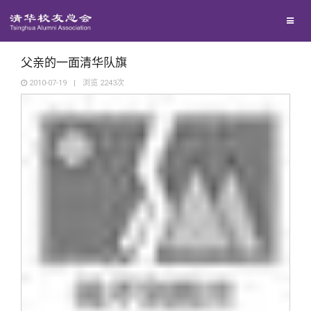
兴趣群体
捐赠方法
我要订阅
清华故事
西南联大校友会
义工计划
新媒体平台
青春风采
父亲的一面清华队旗
2010-07-19
|
浏览
2243
次
校友文苑
校友讲坛
校友视界
校友服务
校友总会
终身学习