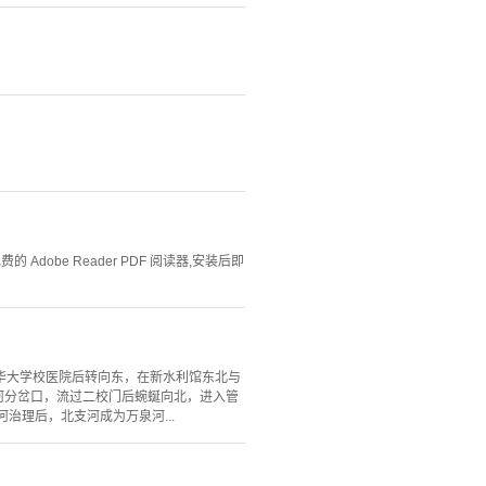
。
Adobe Reader PDF 阅读器,安装后即
华大学校医院后转向东，在新水利馆东北与
支河分岔口，流过二校门后蜿蜒向北，进入管
治理后，北支河成为万泉河...