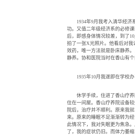
1934
年
9
月我考入清华经济
功。又值二年级经济系的必修课
后，即感身体情况较差，到了
10
拍了一张
X
光照片。他看后对我
效药，唯一方法就是卧床静养。
静养。协和医院当时在香山有个
1935
年
10
月我遂即在学校办
休学手续，住进了香山疗养
住在一间屋。香山疗养院设备较
院后，治疗并不顺利。原来我就
来。原来的睡眠不足渐渐转为经
此情况下，我对失眠更为焦急。
了，我的症状仍旧。而体力萎缩