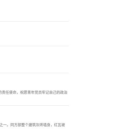
的责任使命，祝愿青年党员牢记自己的政治
物之一。同方部整个建筑灰砖墙身，红瓦坡