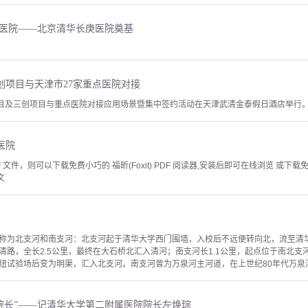
属医院——北京清华长庚医院奠基
创项目与天津市27家重点医院对接
项目及三创项目与重点医院对接应用场景暨集中签约活动在天津武清金泰假日酒店举行
医院
文件，则可以下载免费小巧的 福昕(Foxit) PDF 阅读器,安装后即可在线浏览 或下载免费的 
文
称为北支河和南支河：北支河起于清华大学西门围墙，入校后不远便转向北，流至清
清路，全长2.5公里，最终在大石桥北汇入清河；南支河长1.1公里，起点位于南北
纽试验场后变为明渠，汇入北支河。南支河曾为万泉河主河道，在上世纪80年代万泉河
“好院长”——记清华大学第二附属医院院长左焕琮