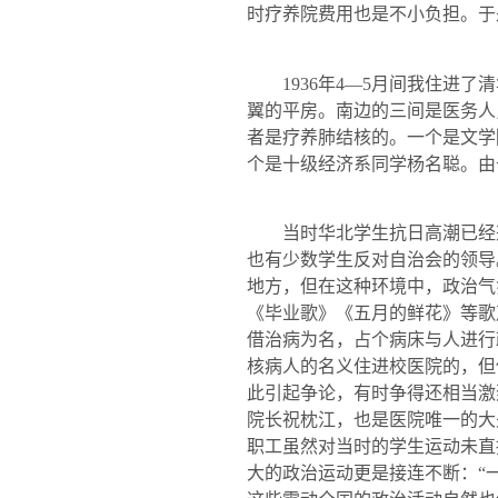
时疗养院费用也是不小负担。于
1936
年
4
—
5
月间我住进了清
翼的平房。南边的三间是医务人
者是疗养肺结核的。一个是文学
个是十级经济系同学杨名聪。由
当时华北学生抗日高潮已经
也有少数学生反对自治会的领导
地方，但在这种环境中，政治气
《毕业歌》《五月的鲜花》等歌
借治病为名，占个病床与人进行
核病人的名义住进校医院的，但
此引起争论，有时争得还相当激
院长祝枕江，也是医院唯一的大
职工虽然对当时的学生运动未直
大的政治运动更是接连不断：“