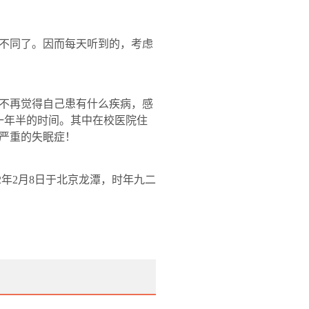
不同了。因而每天听到的，考虑
不再觉得自己患有什么疾病，感
一年半的时间。其中在校医院住
严重的失眠症！
2
年
2
月
8
日于北京龙潭，时年九二