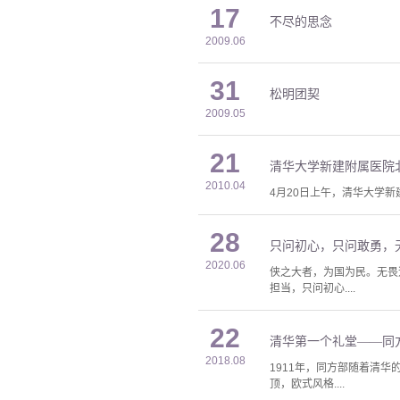
17
不尽的思念
2009.06
31
松明团契
2009.05
21
清华大学新建附属医院
2010.04
4月20日上午，清华大学
28
只问初心，只问敢勇，
2020.06
侠之大者，为国为民。无畏
担当，只问初心....
22
清华第一个礼堂——同
2018.08
1911年，同方部随着清
顶，欧式风格....