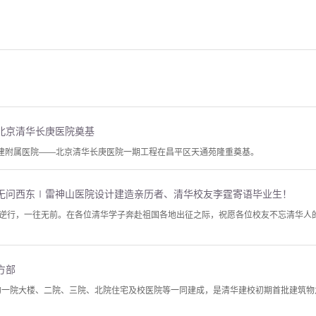
北京清华长庚医院奠基
新建附属医院——北京清华长庚医院一期工程在昌平区天通苑隆重奠基。
无问西东∣雷神山医院设计建造亲历者、清华校友李霆寄语毕业生！
逆行，一往无前。在各位清华学子奔赴祖国各地出征之际，祝愿各位校友不忘清华人
方部
华的一院大楼、二院、三院、北院住宅及校医院等一同建成，是清华建校初期首批建筑