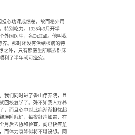
因担心功课成绩差，故而格外用
，特别吃力。
1935
年
9
月开学
个外国医生，名
Dr.Hall
。他叫我
静养。那时还没有治结核病的特
吃惊之外，只有照医生所嘱去卧床
顺利了半年就可痊愈。
。我们同时进了香山疗养院，且
就回校复学了。殊不知我入疗养
了，而且心中对此病渐渐担忧起
锡瑛睡眠好，每夜鼾声如雷，在
个月后去协和检查，阎已快痊愈
，而体力衰降似将不堪设想。同