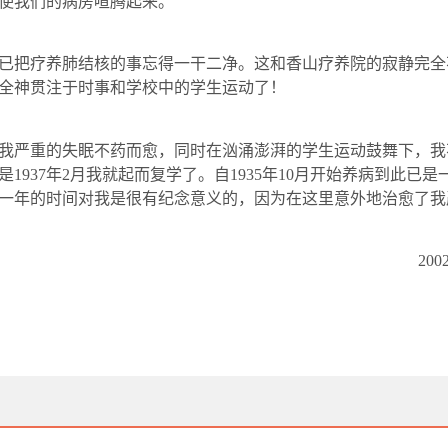
使我们的病房喧腾起来。
已把疗养肺结核的事忘得一干二净。这和香山疗养院的寂静完全
全神贯注于时事和学校中的学生运动了！
我严重的失眠不药而愈，同时在汹涌澎湃的学生运动鼓舞下，我
是
1937
年
2
月我就起而复学了。自
1935
年
10
月开始养病到此已是
一年的时间对我是很有纪念意义的，因为在这里意外地治愈了我
200