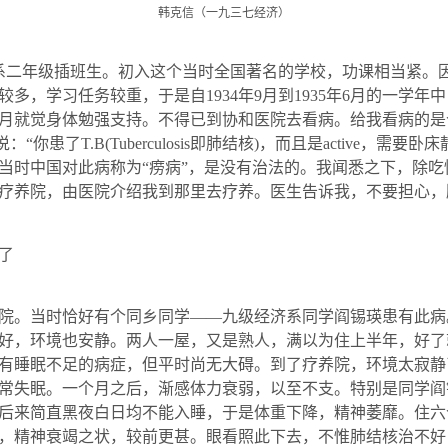
韩克信（一九三七经济）
系二年级插班生。初入这个当时全国著名的学校，功课相当紧。
较多，学习任务较重，于是自
1934
年
9
月到
1935
年
6
月的一学年中
月就觉身体勉强支持。不得已到协和医院去看病。给我看病的是
说：“你患了
T.B(Tuberculosis
即肺结核
)
，而且是
active
，需要卧床
当时中国对此病称为“痨病”，是没有治法的。我闻悉之下，除
疗养院，由医院介绍我到那里去疗养。医生告诉我，不要担心，
了
院。当时恰好有个同乡同学——九级经济系同学阎锡瑛患有此病
好，环境也安静。两人一屋，又是熟人，满以为住上半年，好了
有睡眠不足的病症，但平时尚无大碍。到了疗养院，环境太寂静
常失眠。一个月之后，渐感体力衰弱，以至不支。特别是同学阎
后来简直黑夜白日均不能入睡，于是体重下降，精神萎靡。住六
，精神衰竭之状，较前更甚。眼看照此下去，不惟肺结核治不好