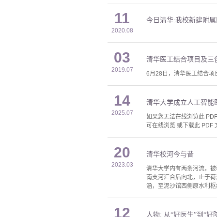
11
今日清华:我校新建附
2020.08
03
清华医工结合项目及三
2019.07
6月28日，清华医工结合
14
清华大学成立人工智能
2025.07
如果您无法在线浏览此 PDF 
可在线浏览 或下载此 PDF 
20
清华校河今与昔
2023.03
清华大学内有两条河流，被
南支河汇合后向北，止于荷
涵，至泥沙馆西侧原水利枢
12
人物: 从“好医生”到