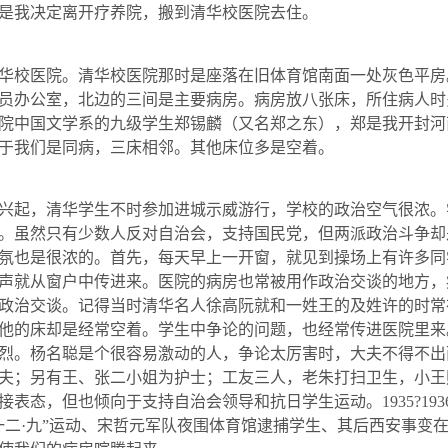
是我决定离开疗养院，搬到清华校医院去住。
华校医院。清华校医院那时是座落在旧体育馆南面一处灰色平房
员办公室，北边的三间是主要病房。病房放八张床，所住病人时
院中国文学系的九级学生郑锡麟（又名郑之东），郑是我开封河
于我们是同病，三床相邻。其他床位多是空着。
兴起，清华学生不时参加进城示威游行，学校的政治空气很浓。
。虽然只有少数人反对自治会，支持国民党，但两派政治斗争却
氛也是很浓的。首先，每天早上一开窗，就见到操场上有许多同
声就从窗户中传进来。医院的病房也常被用作政治交谈的地方，
政治交谈。记得当时清华名人徐高阮就和一姓王的及姓许的时常
他的床却是经常空着。学生中争论的问题，也经常传进医院里来
烈。杨名聪是个很容易激动的人，争论太厉害时，大夫不得不出
夫；另有王、张二小姐为护士；工友三人，老朱打扫卫生，小王
接表态，但也倾向于支持自治会领导和抗日学生运动。
1935
?
193
一二·九”运动、宋哲元军队夜围体育馆逮捕学生、其后西安事变