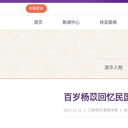
邮箱登录
首页
新闻中心
校友联络
清华人物
百岁杨苡回忆民
2021-11-11
|
口述/杨苡 整理/余斌
|
来