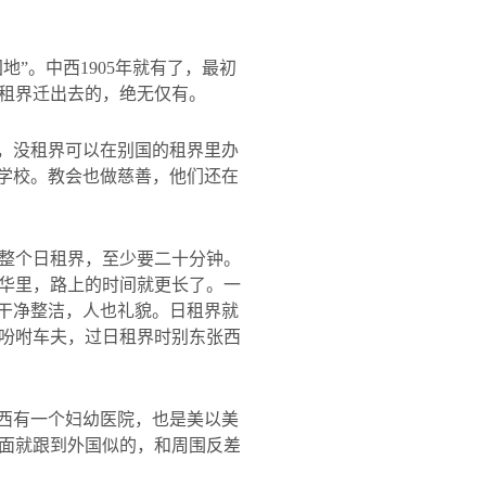
地”。中西
1905
年就有了，最初
租界迁出去的，绝无仅有。
然，没租界可以在别国的租界里办
建学校。教会也做慈善，他们还在
整个日租界，至少要二十分钟。
华里，路上的时间就更长了。一
，干净整洁，人也礼貌。日租界就
吩咐车夫，过日租界时别东张西
中西有一个妇幼医院，也是美以美
面就跟到外国似的，和周围反差