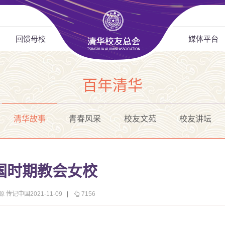
回馈母校
媒体平台
百年清华
清华故事
青春风采
校友文苑
校友讲坛
国时期教会女校
源 传记中国2021-11-09
|
7156