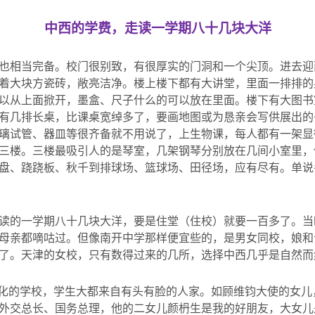
中西的学费，走读一学期八十几块大洋
也相当完备。校门很别致，有很厚实的门洞和一个尖顶。进去迎
着大块方瓷砖，敞亮洁净。楼上楼下都有大讲堂，里面一排排的
以从上面掀开，墨盒、尺子什么的可以放在里面。楼下有大图书
有几排长桌，比课桌宽绰多了，要画地图或为恳亲会写供展出的
璃试管、器皿等很齐备就不用说了，上生物课，每人都有一架显
三楼。三楼最吸引人的是琴室，几架钢琴分别放在几间小室里，
盘、跷跷板、秋千到排球场、篮球场、田径场，应有尽有。单说
读的一学期八十几块大洋，要是住堂（住校）就要一百多了。当
母亲都嘀咕过。但像南开中学那样便宜些的，是男女同校，娘和
了。天津的女校，只有数得过来的几所，选择中西几乎是自然而
”化的学校，学生大都来自有头有脸的人家。如顾维钧大使的女
外交总长、国务总理，他的二女儿颜枬生是我的好朋友，大女儿