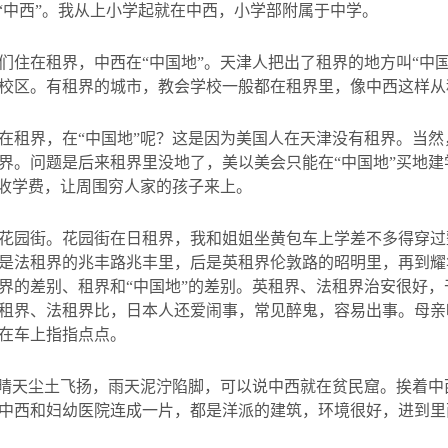
叫“中西”。我从上小学起就在中西，小学部附属于中学。
们住在租界，中西在“中国地”。天津人把出了租界的地方叫“中国
校区。有租界的城市，教会学校一般都在租界里，像中西这样从
在租界，在“中国地”呢？这是因为美国人在天津没有租界。当
界。问题是后来租界里没地了，美以美会只能在“中国地”买地
不收学费，让周围穷人家的孩子来上。
花园街。花园街在日租界，我和姐姐坐黄包车上学差不多得穿过
是法租界的兆丰路兆丰里，后是英租界伦敦路的昭明里，再到耀
界的差别、租界和“中国地”的差别。英租界、法租界治安很好
租界、法租界比，日本人还爱闹事，常见醉鬼，容易出事。母亲
在车上指指点点。
，晴天尘土飞扬，雨天泥泞陷脚，可以说中西就在贫民窟。挨着
中西和妇幼医院连成一片，都是洋派的建筑，环境很好，进到里