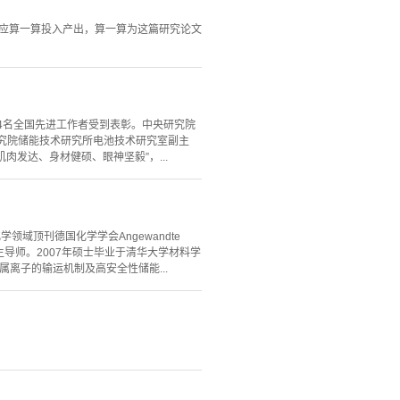
也应算一算投入产出，算一算为这篇研究论文
04名全国先进工作者受到表彰。中央研究院
央研究院储能技术研究所电池技术研究室副主
发达、身材健硕、眼神坚毅”，...
域顶刊德国化学学会Angewandte
士生导师。2007年硕士毕业于清华大学材料学
属离子的输运机制及高安全性储能...