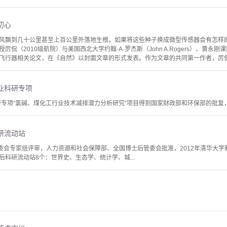
初心
风飘到几十公里甚至上百公里外落地生根。如果将这些种子换成微型传感器会有怎样的有
厉侃（2010级航院）与美国西北大学约翰·A·罗杰斯（John A.Rogers）、黄
飞行器相关论文，在《自然》以封面文章的形式发表。作为文章的共同第一作者，厉侃告
业科研专项
科研专项“氯碱、煤化工行业技术减排潜力分析研究”项目得到国家财政部和环保部的批复
研流动站
管委会专家组评审，人力资源和社会保障部、全国博士后管委会批准，2012年清华大
科研流动站8个：世界史、生态学、统计学、城...