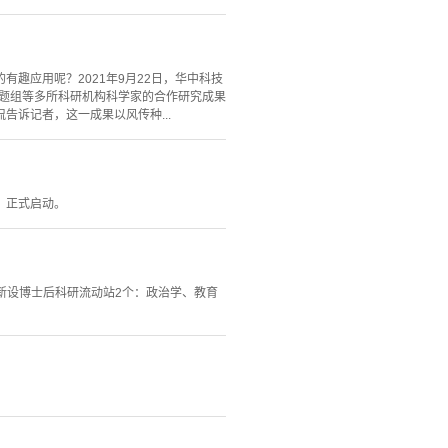
趣应用呢？2021年9月22日，华中科技
永刚课题组等多所科研机构科学家的合作研究成果
诉记者，这一成果以风传种...
，正式启动。
学新设博士后科研流动站2个：政治学、教育