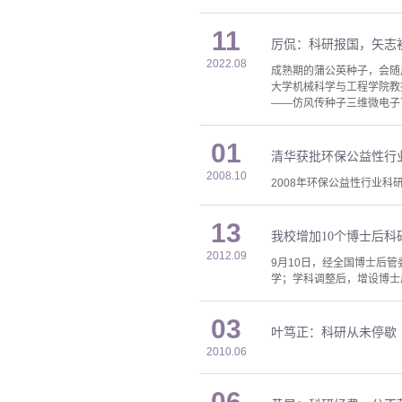
11
厉侃：科研报国，矢志
2022.08
成熟期的蒲公英种子，会随
大学机械科学与工程学院教授
——仿风传种子三维微电子
01
清华获批环保公益性行
2008.10
2008年环保公益性行业
13
我校增加10个博士后科
2012.09
9月10日，经全国博士后
学；学科调整后，增设博士后
03
叶笃正：科研从未停歇
2010.06
06