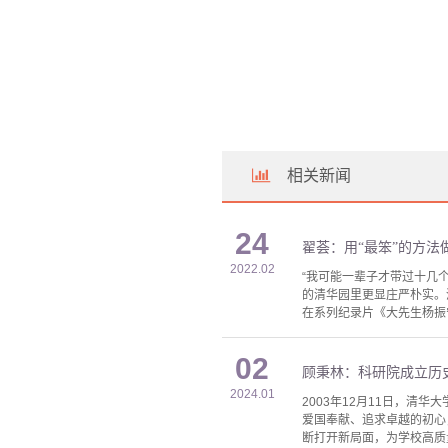
相关新闻
24
翟荟：用“最笨”的方法
2022.02
“我可能一辈子才带过十几
的清华园里更显庄严朴实。
在系列纪录片《大先生杨振宁
02
顾秉林：科研院成立历
2024.01
2003年12月11日，
爱国奉献、追求卓越的初心
断打开新局面，为学校高质