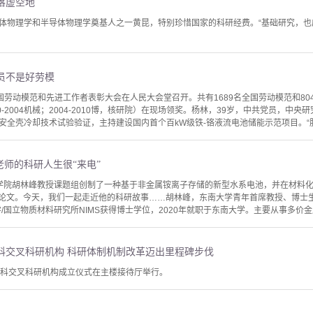
落虚空地
体物理学和半导体物理学奠基人之一黄昆，特别珍惜国家的科研经费。“基础研究，
员不是好劳模
，全国劳动模范和先进工作者表彰大会在人民大会堂召开。共有1689名全国劳动模范和8
0-2004机械；2004-2010博，核研院）在现场领奖。杨林，39岁，中共党员，中
全壳冷却技术试验验证，主持建设国内首个百kW级铁-铬液流电池储能示范项目。“肌肉
老师的科研人生很“来电”
院胡林峰教授课题组创制了一种基于非金属铵离子存储的新型水系电池，并在材料化学领
d.上发表相关论文。今天，我们一起走近他的科研故事……胡林峰，东南大学青年首席教授、博
学/国立物质材料研究所NIMS获得博士学位，2020年就职于东南大学。主要从事多价金
科交叉科研机构 科研体制机制改革迈出里程碑步伐
学科交叉科研机构成立仪式在主楼接待厅举行。