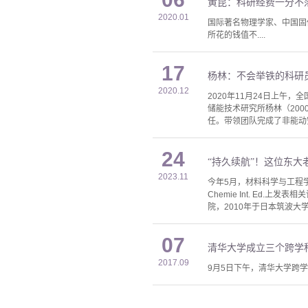
黄昆：科研经费一分不
2020.01
国际著名物理学家、中国固
所花的钱值不....
17
杨林：不会举铁的科研
2020.12
2020年11月24日上午
储能技术研究所杨林（200
任。带领团队完成了非能动安
24
“持久续航”！这位东大
2023.11
今年5月，材料科学与工程学
Chemie Int. E
院，2010年于日本筑波大
07
清华大学成立三个跨学
2017.09
9月5日下午，清华大学跨