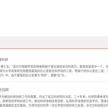
做科研
个博士生。”诺贝尔物理学奖获得者杨振宁曾在接受采访时表示。翟荟就是其中一个，
清华大学高等研究院教授翟荟的办公室就在科学馆的三层，杨振宁的办公室在二层，
》中，由于翟荟的办公室更为“简朴”，便被“征”为...
史回顾
清华大学为推动科研创新工作的需要，作出了成立科研院的决定。二十年来，科研院秉承清
，统筹规划学校科研工作，推动科研体制改革创新，弘扬科学道德和优良学风，营造
量发展奠定坚实基础，为清华走向世界一流大学前列提供有力支撑。本文为科研院对学校