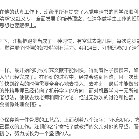
在他的认真工作下，班级里所有提交了入党申请书的同学都顺利
清华“又红又专，全面发展”的培养理念，在清华做学生工作的经
思想也要跟得上。
围之下，汪韧把跑步当成了一种习惯，有空就去跑几圈，每次跑步
，觉得那个时候的紫操特别有活力。4月14日，汪韧还参加了清
一样。最开始的时候研究文献不能图快，得耐着性子慢慢来，如
人早已经完成了。在科研的过程中，经常会遇到困难，且一次比
等快到终点的时候需要全身心地去投入、去冲刺，最后才能做出
的外籍导师已经转向了机器学习的方向，而对机器学习一无所知
者想法，他就去找老师和同学讨论，经过无数次的讨论和推翻，
会图像处理会刊》。
心保存着一件骨质的工艺品，上面刻着八个汉字：“不忘初心，方
己喜欢的工作。汪韧的名字寄托了做教师的父亲对他的厚望，而
初心，努力成长为一个坚韧的人。