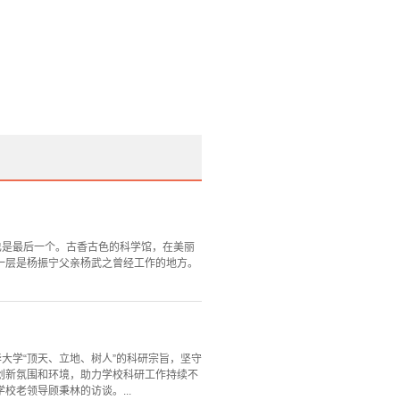
也是最后一个。古香古色的科学馆，在美丽
一层是杨振宁父亲杨武之曾经工作的地方。
华大学“顶天、立地、树人”的科研宗旨，坚守
创新氛围和环境，助力学校科研工作持续不
老领导顾秉林的访谈。...