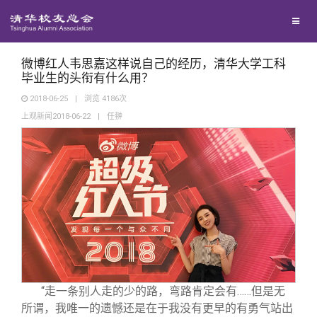
兴趣群体
捐赠方法
我要订阅
清华故事
西南联大校友会
义工计划
新媒体平台
青春风采
微博红人韦思嘉这样说自己的经历，清华大学工科
毕业生的头衔有什么用？
2018-06-25
|
浏览
4186
次
校友文苑
上观新闻2018-06-22
|
任翀
校友讲坛
校友视界
校友服务
校友总会
终身学习
“走一条别人走的少的路，弯路肯定会有……但是无
所谓，我唯一的遗憾还是在于我没有更早的有勇气站出