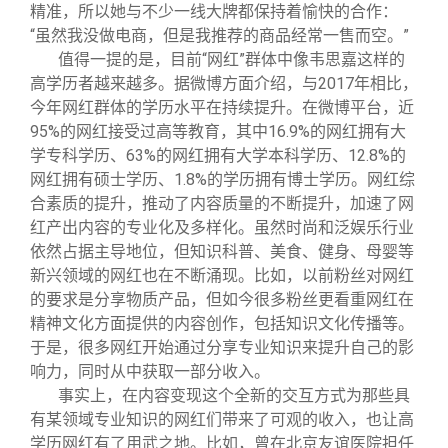
精准，所以她与不少一线大牌都保持着愉快的合作：
“虽然我没做电商，但是我推荐的商品经常一售而空。”
值得一提的是，目前“网红”群体中像韦思嘉这样的
高学历者越来越多。据微博方面介绍，与2017年相比，
今年网红群体的学历水平在持续提升。在微博平台，近
95%的网红接受过高等教育，其中16.9%的网红拥有大
学专科学历、63%的网红拥有大学本科学历、12.8%的
网红拥有硕士学历、1.8%的学历拥有博士学历。网红综
合素质的提升，推动了内容质量的不断提升，加速了网
红产出内容的专业化及多样化。虽然时尚和泛娱乐行业
依然占据主导地位，但知识科普、美食、健身、母婴等
新兴领域的网红也在不断涌现。比如，以前粉丝对网红
的要求是分享物质产品，但如今很多粉丝更看重网红在
精神文化方面提供的内容创作，包括知识文化传播等。
于是，很多网红开始通过分享专业知识来提升自己的影
响力，同时从中获取一部分收入。
事实上，在内容变现这个全新的交互方式为那些具
有某领域专业知识的网红们带来了可观的收入，也让高
学历网红有了用武之地。比如，曾在北京友谊医院担任