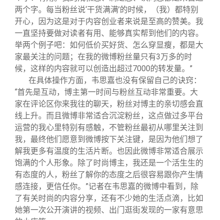
两个字。每当粉丝说‘干货满满’的时候，（我）都特别
开心，因为这是对于内容创业者来说是至高的赞美。我
一直坚持要做对读者有用、能够真实帮到他们的内容。
举两个例子吧：如何低价买好货、怎么穿显瘦，都是大
家最关注的问题；在我的微博粉丝量只有3万多的时
候，这样的内容就可以创造出超过7000的转发量。”
在具体操作方面，韦思嘉也没有保留自己的诀窍：
“首先是互动，博主第一时间与粉丝互动非常重要。大
家在评论区你来我往的聊天，粉丝对博主的亲切感会直
线上升。而且微博非常适合沉淀粉丝，这点做过多平台
运营的我心里特别有感触，不管粉丝最初从哪里关注到
我，最终他们愿意到微博按下关注键，是因为他们想了
解我更多有温度的生活片断。也因此微博非常适合展示
饱满的个人形象。除了时尚博主，我还是一个活生生的
有态度的人，粉丝了解你的态度之后很容易跟你产生情
感连接，更信任你。”记者在韦思嘉的微博中看到，除
了有关时尚的内容分享，还有不少她的生活点滴，比如
她第一次公开演讲的视频、出门逛街发现的一家有意思