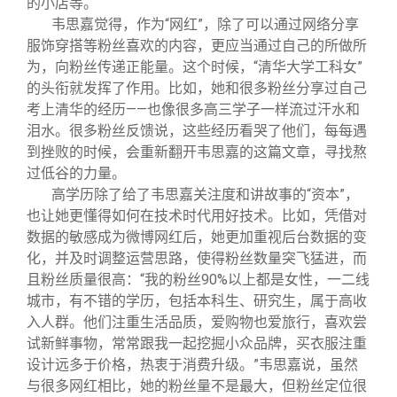
的小店等。
韦思嘉觉得，作为“网红”，除了可以通过网络分享
服饰穿搭等粉丝喜欢的内容，更应当通过自己的所做所
为，向粉丝传递正能量。这个时候，“清华大学工科女”
的头衔就发挥了作用。比如，她和很多粉丝分享过自己
考上清华的经历——也像很多高三学子一样流过汗水和
泪水。很多粉丝反馈说，这些经历看哭了他们，每每遇
到挫败的时候，会重新翻开韦思嘉的这篇文章，寻找熬
过低谷的力量。
高学历除了给了韦思嘉关注度和讲故事的“资本”，
也让她更懂得如何在技术时代用好技术。比如，凭借对
数据的敏感成为微博网红后，她更加重视后台数据的变
化，并及时调整运营思路，使得粉丝数量突飞猛进，而
且粉丝质量很高：“我的粉丝90%以上都是女性，一二线
城市，有不错的学历，包括本科生、研究生，属于高收
入人群。他们注重生活品质，爱购物也爱旅行，喜欢尝
试新鲜事物，常常跟我一起挖掘小众品牌，买衣服注重
设计远多于价格，热衷于消费升级。”韦思嘉说，虽然
与很多网红相比，她的粉丝量不是最大，但粉丝定位很