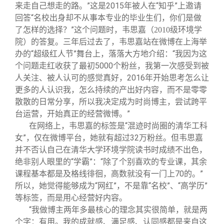
关闭
信息化服务
总会简介
来走自己想走的路。”这是2015年被人在“知乎”上邀请
回答“名校出身却不从事本专业的毕业生们，你们是做
了怎样的选择？”这个问题时，韦思嘉
（2010级环境学
三创大赛
会长致辞
的答复。三年后过去了，韦思嘉站在微博在上海举
院）
办的“超级红人节”舞台上，落落大方地介绍：“我因为这
实用信息
总会章程
个问题走红收获了最初5000个粉丝，我第一次感受到被
人关注、被人认可的感觉真好，2016年开始思考怎么让
更多的人认识我，怎么持续的产出好内容，而不是零零
理事会名单
散散的日常分享，所以我决定成为时尚博主，尝试跨平
台运营，开始真正的经营微博。”
制度法规
在网络上，韦思嘉的标签是“混迹时尚圈的清华工科
女”，仅在微博平台，她就有超过32万粉丝。但韦思嘉
并不否认自己在清华大学环境学院读书时成绩不出色，
联系我们
绝非别人眼里的“学霸”：“除了个别喜欢的专业课，其余
课程基本都是及格线徘徊，高数就没有一门上70的。”
所以，她觉得能够成为“网红”，不是靠“名校”、“高学历”
等标签，而是用心经营好内容。
“我做博主两年多最核心的理念其实很简单，就是两
个字：有用。我的成就感、满足感、认同感都是来自这