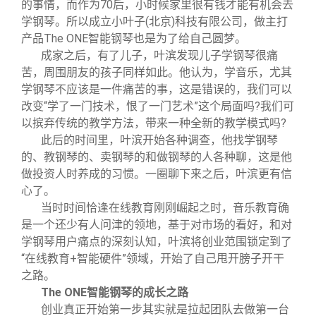
的事情，而作为70后，小时候家里很有钱才能有机会去
学钢琴。所以成立小叶子(北京)科技有限公司，做主打
产品The ONE智能钢琴也是为了给自己圆梦。
成家之后，有了儿子，叶滨发现儿子学钢琴很痛
苦，周围朋友的孩子同样如此。他认为，学音乐，尤其
学钢琴不应该是一件痛苦的事，这是错误的，我们可以
改变“学了一门技术，恨了一门艺术”这个局面吗?我们可
以摈弃传统的教学方法，带来一种全新的教学模式吗?
此后的时间里，叶滨开始各种调查，他找学钢琴
的、教钢琴的、卖钢琴的和做钢琴的人各种聊，这是他
做投资人时养成的习惯。一圈聊下来之后，叶滨更有信
心了。
当时时间恰逢在线教育刚刚崛起之时，音乐教育确
是一个还少有人问津的领地，基于对市场的看好，和对
学钢琴用户痛点的深刻认知，叶滨将创业范围锁定到了
“在线教育+智能硬件”领域，开始了自己甩开膀子开干
之路。
The ONE
智能钢琴的成长之路
创业真正开始第一步其实就是拉起团队去做第一台