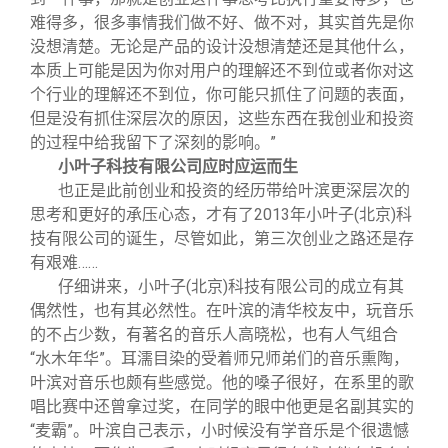
难得多，很多事情我们做不好、做不对，其实首先是你
没想清楚。无论是产品的设计没想清楚还是其他什么，
本质上可能是因为你对用户的理解还不到位或者你对这
个行业的理解还不到位，你可能只抓住了问题的表面，
但是没有抓住深层次的原因，这些东西在我创业和投资
的过程中给我留下了深刻的影响。”
小叶子科技有限公司应时应运而生
也正是此前创业和投资的经历带给叶滨更深层次的
思考和更好的承压心态，才有了2013年小叶子(北京)科
技有限公司的诞生，尽管如此，第三次创业之路还是存
有艰难……
仔细讲来，小叶子(北京)科技有限公司的成立有其
偶然性，也有其必然性。在叶滨的清华校友中，玩音乐
的不占少数，有著名的音乐人高晓松，也有人气组合
“水木年华”。耳濡目染的受着师兄师弟们的音乐熏陶，
叶滨对音乐也颇有些感觉。他的嗓子很好，在系里的歌
唱比赛中还曾拿过奖，在同学的眼中他更是名副其实的
“麦霸”。叶滨自己表示，小时候没有学音乐是个很遗憾