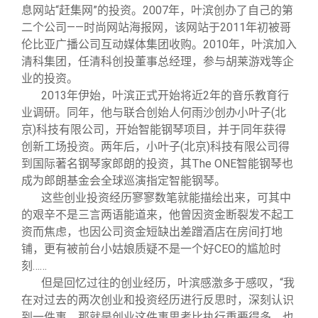
息网站“赶集网”的投资。2007年，叶滨创办了自己的第
二个公司——时尚网站海报网，该网站于2011年初被哥
伦比亚广播公司互动媒体集团收购。2010年，叶滨加入
清科集团，任清科创投董事总经理，参与胡莱游戏等企
业的投资。
2013
年伊始，叶滨正式开始将近2年的音乐教育行
业调研。同年，他与联合创始人何雨沙创办小叶子(北
京)科技有限公司，开始智能钢琴项目，并于同年获得
创新工场投资。两年后，小叶子(北京)科技有限公司得
到国际著名钢琴家郎朗的投资，其The ONE智能钢琴也
成为郎朗基金会全球巡演指定智能钢琴。
这些创业投资经历寥寥数笔就能描绘出来，可其中
的艰辛不是三言两语能道来，他曾因资金断裂发不起工
资而焦虑，也因公司资金短缺出差蹭酒店在房间打地
铺，更有被前台小姑娘质疑不是一个好CEO的尴尬时
刻……
但是回忆过往的创业经历，叶滨感激多于感叹，“我
在对过去的两次创业和投资经历进行反思时，深刻认识
到一件事，那就是创业这件事思考比执行重要得多，也