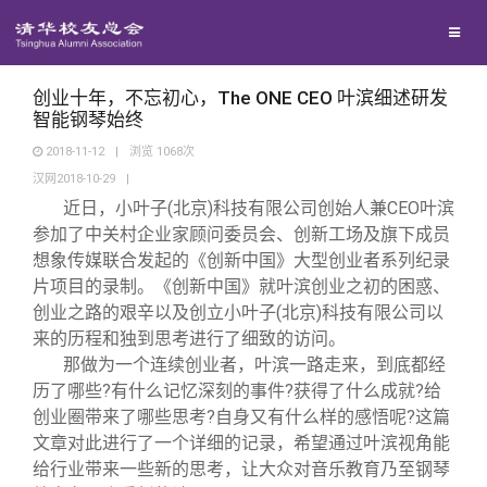
兴趣群体
捐赠方法
我要订阅
清华故事
西南联大校友会
义工计划
新媒体平台
青春风采
创业十年，不忘初心，The ONE CEO 叶滨细述研发
智能钢琴始终
2018-11-12
|
浏览
1068
次
校友文苑
汉网2018-10-29
|
近日，小叶子(北京)科技有限公司创始人兼CEO叶滨
校友讲坛
参加了中关村企业家顾问委员会、创新工场及旗下成员
想象传媒联合发起的《创新中国》大型创业者系列纪录
片项目的录制。《创新中国》就叶滨创业之初的困惑、
校友视界
创业之路的艰辛以及创立小叶子(北京)科技有限公司以
来的历程和独到思考进行了细致的访问。
校友服务
那做为一个连续创业者，叶滨一路走来，到底都经
历了哪些?有什么记忆深刻的事件?获得了什么成就?给
创业圈带来了哪些思考?自身又有什么样的感悟呢?这篇
校友总会
终身学习
文章对此进行了一个详细的记录，希望通过叶滨视角能
给行业带来一些新的思考，让大众对音乐教育乃至钢琴