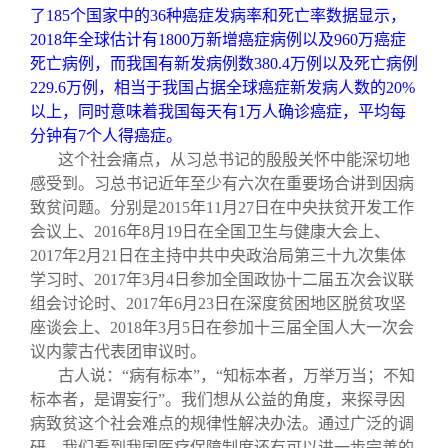
了185个国家中的36种癌症发病率和死亡率数据显示，
2018年全球估计有1800万新增癌症病例以及960万癌症
死亡病例，而我国有新发病例数380.4万例以及死亡病例
229.6万例，相当于我国占据全球癌症新发病人数的20%
以上，同时意味着我国每天有1万人确诊癌症，平均每
分钟有7个人得癌症。
这个社会痛点，从习总书记的殷殷关怀中能深切地
感受到。习总书记近年至少有六次在重要场合讲到因病
致贫问题。分别是2015年11月27日在中央扶贫开发工作
会议上、2016年8月19日在全国卫生与健康大会上、
2017年2月21日在主持中共中央政治局第三十九次集体
学习时、2017年3月4日参加全国政协十二届五次会议联
组会讨论时、2017年6月23日在深度贫困地区脱贫攻坚
座谈会上、2018年3月5日在参加十三届全国人大一次会
议内蒙古代表团审议时。
古人说：“病有标本”，“知标本者，万举万当；不知
标本者，是谓妄行”。我们想从公益的角度，来探寻因
病致贫这个社会难点的规律性解决办法。通过广泛的调
研，我们看到我国医疗保障制度还有可以进一步完善的