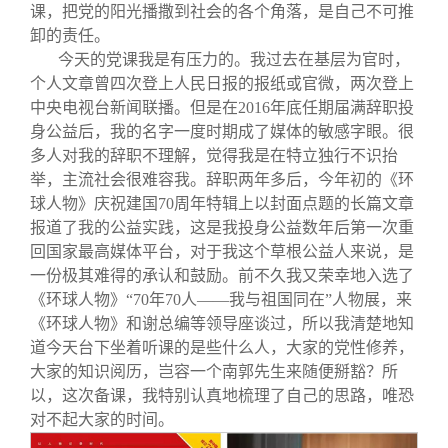
关闭
信息化服务
总会简介
课，把党的阳光播撒到社会的各个角落，是自己不可推
卸的责任。
今天的党课我是有压力的。我过去在基层为官时，
三创大赛
会长致辞
个人文章曾四次登上人民日报的报纸或官微，两次登上
中央电视台新闻联播。但是在2016年底任期届满辞职投
实用信息
总会章程
身公益后，我的名字一度时期成了媒体的敏感字眼。很
多人对我的辞职不理解，觉得我是在特立独行不识抬
举，主流社会很难容我。辞职两年多后，今年初的《环
理事会名单
球人物》庆祝建国70周年特辑上以封面点题的长篇文章
报道了我的公益实践，这是我投身公益数年后第一次重
制度法规
回国家最高媒体平台，对于我这个草根公益人来说，是
一份极其难得的承认和鼓励。前不久我又荣幸地入选了
《环球人物》“70年70人——我与祖国同在”人物展，来
联系我们
《环球人物》和谢总编等领导座谈过，所以我清楚地知
道今天台下坐着听课的是些什么人，大家的党性修养，
大家的知识阅历，岂容一个南郭先生来随便掰豁？所
以，这次备课，我特别认真地梳理了自己的思路，唯恐
对不起大家的时间。