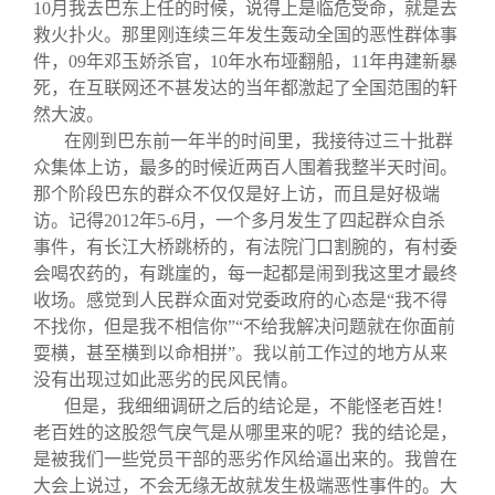
10月我去巴东上任的时候，说得上是临危受命，就是去
救火扑火。那里刚连续三年发生轰动全国的恶性群体事
件，09年邓玉娇杀官，10年水布垭翻船，11年冉建新暴
死，在互联网还不甚发达的当年都激起了全国范围的轩
然大波。
在刚到巴东前一年半的时间里，我接待过三十批群
众集体上访，最多的时候近两百人围着我整半天时间。
那个阶段巴东的群众不仅仅是好上访，而且是好极端
访。记得2012年5-6月，一个多月发生了四起群众自杀
事件，有长江大桥跳桥的，有法院门口割腕的，有村委
会喝农药的，有跳崖的，每一起都是闹到我这里才最终
收场。感觉到人民群众面对党委政府的心态是“我不得
不找你，但是我不相信你”“不给我解决问题就在你面前
耍横，甚至横到以命相拼”。我以前工作过的地方从来
没有出现过如此恶劣的民风民情。
但是，我细细调研之后的结论是，不能怪老百姓！
老百姓的这股怨气戾气是从哪里来的呢？我的结论是，
是被我们一些党员干部的恶劣作风给逼出来的。我曾在
大会上说过，不会无缘无故就发生极端恶性事件的。大