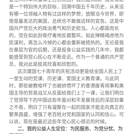
是一个特别伟大的目标，回溯中国五千年历史，从来没
有哪一位领袖人物有过这样的梦想；放眼当今世界，即
使是最发达的美国，总统也不敢做这样的宣告。这是中
国共产党巨大的政治勇气和历史担当。人心都是肉长
的，党在如此刮骨疗毒地反腐整风，如此殚精竭虑地为
民谋利，再怎么冷掉的心都会重新被捂热的。无论是我
在基层为官的后期，还是投身公益实践的几年中，我都
能感受到党心民心在不断走近。作为一个普通的共产党
员，我对此是极其欣喜和欣慰的。
这次建国七十周年的庆祝活动更是给全国人民上了
一堂生动的党课、历史课、爱国主义教育课。与此同
时，那些被教唆坏了也被娇惯坏了的香港废青闹事和美
国主导的贸易战又从反面给我们上了一课，让我们明白
了党领导下的中国这些年面对和平发展背后的深层较量
之不易，明白了只有凝聚在一起的国家才能走向真正的
繁荣昌盛，增强了老百姓对党和国家的认同和信心。可
以说，现在是最近这些年党心民心很近的时候。
二、我的公益人生定位：为民服务、为党分忧、为