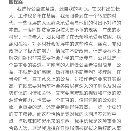
国探路
我选择公益这条路，源自我的初心。在农村出生长
大，工作也多年在基层，我亲眼看到在一个转型的时
代，一些底层的人民群众承受着与他们的付出不对称的
冲击。一度时期贫富差距拉大是不争的现实，广袤的乡
村里，一些老人、妇女和孩子在无奈地承受着贫困、病
痛和孤独。对乡村社会发展中的这些难点、痛点，党和
政府尽了极大的努力，情况在不断改善，但是要根本上
解决问题也非常需要社会力量的广泛参与，公益就是一
个最重要的渠道。可能有的人把做公益看得很简单，公
益，不就是做好事嘛，做好事还不简单啊？我理解，在
当今时代，真正意义上的公益，对操作者的要求其实很
高。它既需要对当前社会各阶层有深入的了解以及对弱
势群体的同情和关怀，又需要有宏观的视野和广泛的资
源整合能力，也需要一个正直的、值得信赖的公众形
象。更重要的是，还需要有耐得住寂寞、一步一个脚印
的实干精神。而这些恰恰是党对我的长期培养过程中一
点一点锻炼和积累出来的东西。我相信我是这项事业的
合适人选，这是我选择在任期届满被提拔之后辞职从事