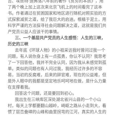
吉、埃丝特·迪弗洛八年前的著作《贫穷的本质》，用
了两个晚上加上这次来北京飞机上的时间看完了这本
书。作者通过在贫困国家和地区进行随机对照实验的方
式探索减贫之道，给了我巨大的启迪。根植于泥土，用
科学严谨的方法探寻社会问题解决之道，这就是我们共
产党员公益人应该干的事情。
三、一个基层共产党员的人生感悟：人生的三峡，
历史的三峡
去年底《环球人物》的小祖采访我时曾问过我一个
问题，有人说你身上有一点孤勇，你认不认同？我思考
了一下回答他，我并不完全认同，因为我从未感觉到孤
单。类似的问题也有人问过我，我经历过许多的不容
易，当初的反腐难，后来的辞官难，现在的公益难，但
是外人眼中的我都是坚定地乐呵呵地在做，是什么力量
在支撑着我。
回答这个问题，还是要回到初心。
我出生在三峡库区深处湖北省兴山县的一个小山
村，每天上学都要翻山越岭，崎岖之路从小走到大，看
惯了层峦叠嶂的山峰和曲里拐弯的江河，真实的人生的