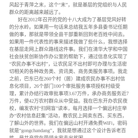
风起于青萍之末，这个“末”，就是基层的党组织与人民
群众的距离越来越远了。
好在2012年召开的党的十八大成为了基层党风好转
的分水岭。如果用一句话来总结我五年多县委书记任期
做的事，那就是带领全县干部重新回到老百姓中间去。
如果用一件代表性的事来描述我做了些什么，我想选择
在基层走网上群众路线这件事。我们在清华大学和中国
社会扶贫创新协作办公室的帮助下，通过信息化实现了
“农民办事不出村”，让农民足不出村即可办理与生活密
切相关的各种政务类、资讯类、商务类服务事项。我走
之前，巴东已在260个村（居）建成农民办事不出村信
息化项目，26个部门100个审批服务事项授权村级受
理，累计办结行政审批事项3.67万件，承办商务服务近7
万件，使42万农村群众从中受益。我在巴东开办农民夜
校，编发农村“扫网盲”读本，每月选择一个偏远村庄举
办“农村信息赶集”活动，教农民上网卖东西、买东西，
了解山外的世界。我们在偏远山村开通免费WiFi，密码
就是“gongchandang”，我就是想通过这个设计告诉老百
姓，是共产党在带领大家走出贫困。