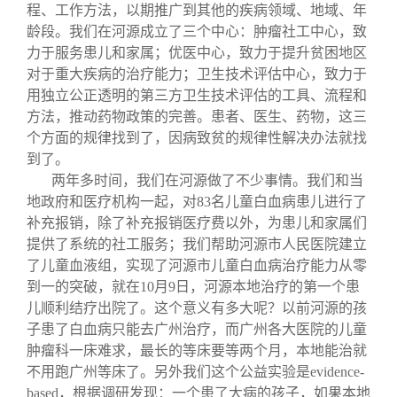
程、工作方法，以期推广到其他的疾病领域、地域、年
龄段。我们在河源成立了三个中心：肿瘤社工中心，致
力于服务患儿和家属；优医中心，致力于提升贫困地区
对于重大疾病的治疗能力；卫生技术评估中心，致力于
用独立公正透明的第三方卫生技术评估的工具、流程和
方法，推动药物政策的完善。患者、医生、药物，这三
个方面的规律找到了，因病致贫的规律性解决办法就找
到了。
两年多时间，我们在河源做了不少事情。我们和当
地政府和医疗机构一起，对83名儿童白血病患儿进行了
补充报销，除了补充报销医疗费以外，为患儿和家属们
提供了系统的社工服务；我们帮助河源市人民医院建立
了儿童血液组，实现了河源市儿童白血病治疗能力从零
到一的突破，就在10月9日，河源本地治疗的第一个患
儿顺利结疗出院了。这个意义有多大呢？以前河源的孩
子患了白血病只能去广州治疗，而广州各大医院的儿童
肿瘤科一床难求，最长的等床要等两个月，本地能治就
不用跑广州等床了。另外我们这个公益实验是evidence-
based，根据调研发现：一个患了大病的孩子，如果本地