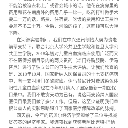
不能治被迫去北上广或省会城市的话，他花在病房里的
费用和花在病房外的费用几乎一比一。吃药打针做手术
要二十万的话，路费、住宿费、吃饭的费用和误工费也
要差不多二十万。今后，河源的孩子，这笔钱可以大幅
下降。
在河源实验期间，我们在中兴通讯创始人侯为贵老
前辈支持下，联合北京大学公共卫生学院和复旦大学公
共卫生学院，2018年初对儿童白血病临床使用广泛而又
不在医保报销目录内的两支贵药（培门冬酰胺酶、伊马
替尼）进行了独立公正的卫生技术评估。让我们欣喜的
是，2018年10月，国家新纳入医保目录的十七支抗癌药
中，有一支叫培门冬酰胺酶。伊马替尼针对费城染色体
阳性儿童白血病也在今年8月纳入了国家最新一期医保
目录中。我们不敢贪天功为己有，说这两支药纳入国家
医保目录我们做了多少工作。但是，这至少证明我们草
根公益人的实验思路踩准了国家医疗保障改革的脉搏。
四天前，今年的诺贝尔经济学奖颁给了三位寻找减
贫答案的经济学家。我连夜找到获奖者阿比吉特·巴纳