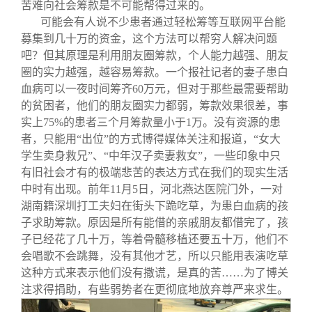
苦难向社会筹款是不可能帮得过来的。
可能会有人说不少患者通过轻松筹等互联网平台能
募集到几十万的资金，这个方法可以帮穷人解决问题
吧？但其原理是利用朋友圈筹款，个人能力越强、朋友
圈的实力越强，越容易筹款。一个报社记者的妻子患白
血病可以一夜时间筹齐60万元，但对于那些最需要帮助
的贫困者，他们的朋友圈实力都弱，筹款效果很差，事
实上75%的患者三个月筹款量小于1万。没有资源的患
者，只能用“出位”的方式博得媒体关注和报道，“女大
学生卖身救兄”、“中年汉子卖妻救女”，一些印象中只
有旧社会才有的极端悲苦的表达方式在我们的现实生活
中时有出现。前年11月5日，河北燕达医院门外，一对
湖南籍深圳打工夫妇在街头下跪吃草，为患白血病的孩
子求助筹款。原因是所有能借的亲戚朋友都借完了，孩
子已经花了几十万，等着骨髓移植还要五十万，他们不
会唱歌不会跳舞，没有其他才艺，所以只能用表演吃草
这种方式来表示他们没有撒谎，是真的苦……为了博关
注求得捐助，有些弱势者在更彻底地放弃尊严来求生。