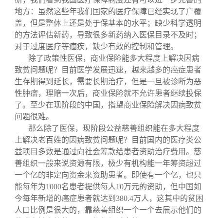
地方：虽然这些年我们国家的医疗保障已经实现了广覆
盖，但是整体上还是处于保基本的水平；缺少科学透明
的方法评估新药，导致很多新药纳入医保目录不及时；
对于过度医疗等痼疾，缺少有效的控制和管理。
除了政策性医保，商业保险能多大程度上解决因病
致贫问题呢？目前医学发展迅速，越来越多的癌症患者
生存期得到延长，需要长期治疗，但是一旦被诊断为恶
性肿瘤，理赔一次后，商业保险就不允许患者继续投保
了。至少在现阶段的中国，指望商业保险解决因病致贫
问题很难。
那么除了医保，现阶段公益慈善组织能在多大程度
上解决老百姓的因病致贫问题呢？目前国内的医疗类公
益项目多数是通过向社会筹款给患者资助治疗费用。慈
善组织一般来说资源有限，极少有机构能一年筹资超过
一个亿的非定向资金来资助患者。即使有一个亿，也只
能每年为1000名患者提供每人10万元的资助，但中国如
今每年新增的癌症患者就达到380.4万人，这其中的贫困
人口比例是很大的，靠慈善组织一个一个去展示他们的