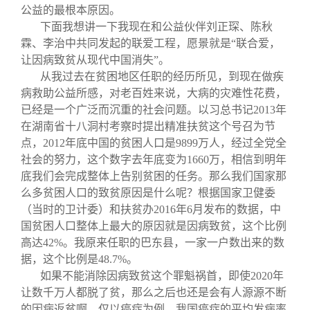
公益的最根本原因。
下面我想讲一下我现在和公益伙伴刘正琛、陈秋
霖、李治中共同发起的联爱工程，愿景就是“联合爱，
让因病致贫从现代中国消失”。
从我过去在贫困地区任职的经历所见，到现在做疾
病救助公益所感，对老百姓来说，大病的灾难性花费，
已经是一个广泛而沉重的社会问题。以习总书记2013年
在湖南省十八洞村考察时提出精准扶贫这个号召为节
点，2012年底中国的贫困人口是9899万人，经过全党全
社会的努力，这个数字去年底变为1660万，相信到明年
底我们会完成整体上告别贫困的任务。那么我们国家那
么多贫困人口的致贫原因是什么呢？根据国家卫健委
（当时的卫计委）和扶贫办2016年6月发布的数据，中
国贫困人口整体上最大的原因就是因病致贫，这个比例
高达42%。我原来任职的巴东县，一家一户数出来的数
据，这个比例是48.7%。
如果不能消除因病致贫这个罪魁祸首，即使2020年
让数千万人都脱了贫，那么之后也还是会有人源源不断
的因病返贫啊。仅以癌症为例，我国癌症的平均发病率