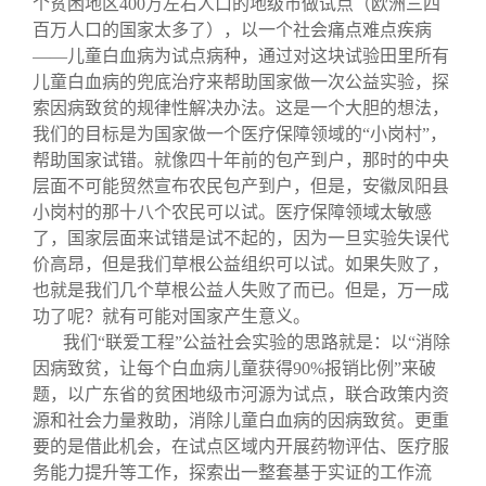
个贫困地区400万左右人口的地级市做试点（欧洲三四
百万人口的国家太多了），以一个社会痛点难点疾病
——儿童白血病为试点病种，通过对这块试验田里所有
儿童白血病的兜底治疗来帮助国家做一次公益实验，探
索因病致贫的规律性解决办法。这是一个大胆的想法，
我们的目标是为国家做一个医疗保障领域的“小岗村”，
帮助国家试错。就像四十年前的包产到户，那时的中央
层面不可能贸然宣布农民包产到户，但是，安徽凤阳县
小岗村的那十八个农民可以试。医疗保障领域太敏感
了，国家层面来试错是试不起的，因为一旦实验失误代
价高昂，但是我们草根公益组织可以试。如果失败了，
也就是我们几个草根公益人失败了而已。但是，万一成
功了呢？就有可能对国家产生意义。
我们“联爱工程”公益社会实验的思路就是：以“消除
因病致贫，让每个白血病儿童获得90%报销比例”来破
题，以广东省的贫困地级市河源为试点，联合政策内资
源和社会力量救助，消除儿童白血病的因病致贫。更重
要的是借此机会，在试点区域内开展药物评估、医疗服
务能力提升等工作，探索出一整套基于实证的工作流