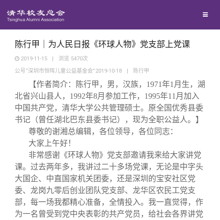
兴趣群体
捐赠方法
我要订阅
清华故事
西南联大校友会
义工计划
新媒体平台
青春风采
陈行甲｜为人民日报《环球人物》党支部上党课
2019-11-15
|
浏览
5470
次
公号“深圳市恒晖儿童公益基金会”2019-10-18
|
陈行甲
校友文苑
【作者简介：陈行甲，男，汉族，1971年1月生，湖
北省兴山县人，1992年8月参加工作，1995年11月加入
校友讲坛
中国共产党，清华大学公共管理硕士。原全国优秀县委
书记（曾任湖北巴东县委书记），现为全职公益人。】
尊敬的谢湘总编辑，各位领导，各位同志：
校友视界
大家上午好！
非常感谢《环球人物》党支部邀请我来给大家讲党
校友服务
课。过去两年多，我讲过二十多场党课，无论是中字头
大国企、中直国家机关团委，还是深圳的宝安社区党
委、龙岗九零后创业团队党支部、龙华区农民工党支
校友总会
终身学习
部，每一场我都精心准备，全情投入。我一直觉得，作
为一名曾受到党中央表彰的共产党员，给社会各界讲党