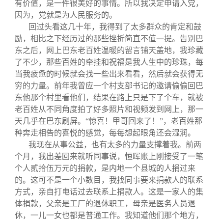
有价值，是一件很美好的事情。所以我决定申请入党，
因为，党就是为人民服务的。
回过头看这几十年，我得到了太多群众的肯定和鼓
励，相比之下经历过的那些挫折简直不值一提。告别巴
东之后，网上巴东老百姓温暖的留言铺天盖地，我珍藏
了不少，那些百姓的牵挂和祝福是我人生中的珍珠，每
当我疲惫的时候就会找一些出来看看，然后就会获得无
穷的力量。前年我曾应一个村支部书记的邀请偷偷回巴
东他那个村里看他们，结果在路上只是下了个车，就被
老百姓从不同角度拍了好多照片和视频发到网上，那一
天几乎在巴东刷屏。“惊喜！甲哥回来了！”，老百姓那
种奔走相告的喜悦的感觉，每每想起眼角还会湿润。
我现在从事公益，也有太多的力量支撑着我。前两
个月，我出差回来就听同事说，恒晖账上刚接受了一笔
个人贰拾伍万元的捐款，是内地一个县城的人捐过来
的。这可不是一个小数目，我找同事要来捐款人的联系
方式，亲自打电话过去联系上捐款人。这是一家人的集
体捐款，父亲是工厂的退休职工，母亲是医务人员退
休，一儿一女也都是普通工作。我知道他们那个地方，