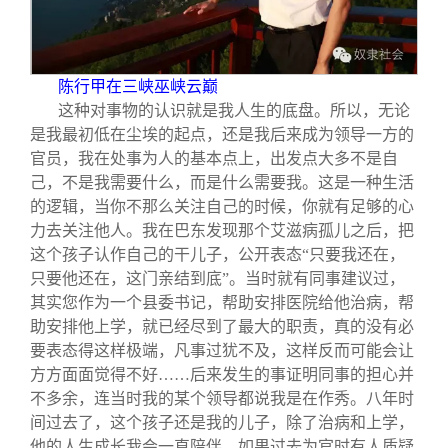
陈行甲在三峡巫峡云巅
这种对事物的认识就是我人生的底盘。所以，无论
是我最初低在尘埃的起点，还是我后来成为领导一方的
官员，我在处事为人的基本点上，出发点大多不是自
己，不是我需要什么，而是什么需要我。这是一种生活
的逻辑，当你不那么关注自己的时候，你就有足够的心
力去关注他人。我在巴东发现那个艾滋病孤儿之后，把
这个孩子认作自己的干儿子，公开表态“只要我还在，
只要他还在，这门亲结到底”。当时就有同事建议过，
其实您作为一个县委书记，帮助安排医院给他治病，帮
助安排他上学，就已经尽到了最大的职责，真的没有必
要表态得这样极端，凡事过犹不及，这样反而可能会让
方方面面觉得不好……后来发生的事证明同事的担心并
不多余，连当时我的某个领导都说我是在作秀。八年时
间过去了，这个孩子还是我的儿子，除了治病和上学，
他的人生成长我会一直陪伴。如果过去为官时有人质疑