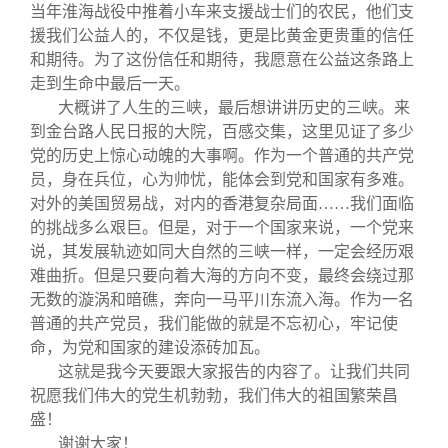
当年淮海战役中推着小车来支援战士们的农民，他们支
援我们公益人的，不仅是钱，更是比黄金更贵重的信任
和期待。为了这份信任和期待，我愿意在公益这条路上
走到生命中最后一天。
大概讲了人生的三峡，最后想讲讲历史的三峡。来
到金台路人民日报的大院，百感交集，这里见证了多少
党的历史上惊心动魄的大事啊。作为一个普通的共产党
员，身在兵位，心为帅忧，能体会到党和国家有多难。
对外的美国贸易战，对内的香港复杂局面……我们面临
的挑战多么艰巨。但是，对于一个国家来说，一个党来
说，其发展轨迹如同大自然的三峡一样，一定会经历艰
难曲折。但是只要向着大海的方向不变，最终会绕过那
无数的漩涡和暗礁，奔向一马平川东流入海。作为一名
普通的共产党员，我们能做的就是不忘初心，牢记使
命，为党和国家的建设添砖加瓦。
这就是我今天要跟大家报告的内容了。让我们共同
祝愿我们伟大的党生机勃勃，我们伟大的祖国繁荣昌
盛！
谢谢大家！