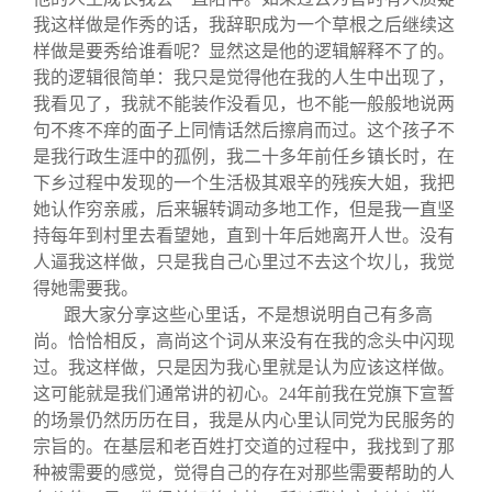
我这样做是作秀的话，我辞职成为一个草根之后继续这
样做是要秀给谁看呢？显然这是他的逻辑解释不了的。
我的逻辑很简单：我只是觉得他在我的人生中出现了，
我看见了，我就不能装作没看见，也不能一般般地说两
句不疼不痒的面子上同情话然后擦肩而过。这个孩子不
是我行政生涯中的孤例，我二十多年前任乡镇长时，在
下乡过程中发现的一个生活极其艰辛的残疾大姐，我把
她认作穷亲戚，后来辗转调动多地工作，但是我一直坚
持每年到村里去看望她，直到十年后她离开人世。没有
人逼我这样做，只是我自己心里过不去这个坎儿，我觉
得她需要我。
跟大家分享这些心里话，不是想说明自己有多高
尚。恰恰相反，高尚这个词从来没有在我的念头中闪现
过。我这样做，只是因为我心里就是认为应该这样做。
这可能就是我们通常讲的初心。24年前我在党旗下宣誓
的场景仍然历历在目，我是从内心里认同党为民服务的
宗旨的。在基层和老百姓打交道的过程中，我找到了那
种被需要的感觉，觉得自己的存在对那些需要帮助的人