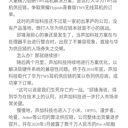
大量精力钻研
耳机解决方案，尝试打入华为
耳
TWS
TWS
机供应链，争取荣耀
青春版
无线耳机的订
Flypods
TWS
单。
这时的声加科技还不过是一家初出茅庐的公司，没
有产品落地，想打入华为供应链本就是不小的挑战。
邱锋海担心的事还是发生了，当声加科技方案在与
处理器平台进行整合时，出现了不兼容现象，直接与华
为供应链的入场券失之交臂。
怎么办？那就继续拼！
随后两个月里，声加科技持续地进行方案优化，以
解决软硬件系统的兼容性问题。终于在
年底，声加
2018
科技取代了华为
耳机供应链的某以色列供应商，成
TWS
功拿下订单。
“这可以说是我们生死存亡的一战。”邱锋海说，得
到华为在技术上的认同，对声加科技进一步打入市场非
常关键。
慢慢地，声加科技也进入了小米、
、漫步者、
OPPO
哈曼、
等公司的算法供应链，公司整体出货量逐步
Anker
提升，并在
年
月披露了数千万人民币的
轮融
2020
1
Pre-A