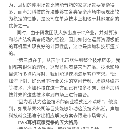
为，耳机的使用场景比智能音箱的家庭场景要复杂得
多，而声加科技的算法能够在各类复杂声场中表现出较
为稳定的性能，是公司在单点技术上相较于其他友商的
优势之一。
同时，由于研发团队大多出身于
产业，并对算法
IC
和芯片结构具备成熟的经验，因此如何在运算资源极低
的耳机里实现良好的计算性能，这也是声加科技所擅长
的。
“第三点在于，从声学电声器件到整个技术链条，我
们都有很深的理解，这就意味着将来当产品、技术和项
目进行多点拓展时，我们能迅速地满足客户需求。”邱
锋海举例，好比当下行业关注的空间音频、虚拟环绕声
等技术，声加科技在这一方面已有较多积累，但声加科
技并未将这些技术拿到市场上进行整合。
“因为我认为这些技术的商业模式还不清晰”，他谈
到，如果苹果公司等巨头能够带动这股技术热潮，声加
科技就会迅速拿出相应解决方案去跟进市场需求。
TWS
耳机玩家竞争的五大格局