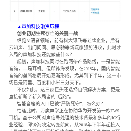
▲声加科技融资历程
创业初期生死存亡的关键一战
纵览
语音领域，前有科大讯飞等老牌企业，后有
AI
云知声、出门问问、思必驰等新玩家强势进攻，此时才
入局的声加科技还能做些什么？
起初，声加科技同时在跑两条产品路线，一是智能
音箱，二是耳机。但邱锋海发现，在
年，国内智能
2018
音箱的垄断格局开始逐渐形成，尤其到下半年，这一市
场已是阿里、百度和小米三分天下。
不仅如此，这三家巨头还选择自研解决方案，更是
直接斩断了新入局者的“后路”。
智能音箱的入口已被“严防死守”，怎么办？
恰逢此时，万魔声学正在协助华为开发第一款
TWS
耳机。基于公司对声信号处理的技术背景和多年的
行
IC
业经验，邱锋海决定转变航向，从
年下半年起投入
2018