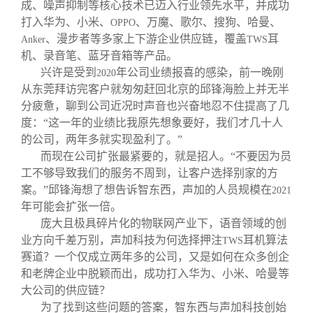
成、噪声抑制等核心技术已迈入行业领先水平，并成功
打入华为、小米、
、万魔、歌尔、搜狗、哈曼、
OPPO
、漫步者等多家上下游企业供应链，覆盖
耳
Anker
TWS
机、录音笔、蓝牙音箱等产品。
兴许是受到
年公司业绩报喜的感染，前一晚刚
2020
从东莞拜访完客户就匆匆赶回北京的邱锋海脸上并无半
分疲惫，聊到公司近况时声音也兴奋地忍不住提高了几
度：“这一年的业绩比我原先想象要好，我们才几十人
的公司，两年多就实现盈利了。”
而现在公司扩张最紧要的，就是招人。“不要因为员
工不够导致我们的服务不周到，让客户选择别家的方
案。”邱锋海想了想告诉智东西，声加的人员规模在
2021
年可能会扩张一倍。
庞大且极具碎片化的物联网产业下，语音领域的创
业方向千差万别，声加科技为何选择押注
耳机算法
TWS
赛道？一个仅成立两年多的公司，又是如何在众多创企
和老牌企业中脱颖而出，成功打入华为、小米、哈曼等
大公司的供应链？
为了找到这些问题的答案，智东西与声加科技创始