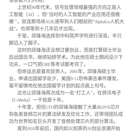
信息被人们所用。
上世纪
年代末，信号处理领域最强的方向正是人
90
工智能（
），但“当时的人工智能的产业应用还很稚
AI
嫩 ”，就连那场将
火速带到人们眼前的“
人机大
AI
AlphaGo
战”，也得等到十几年后才出现。
于是，邱锋海选择到中科院声学所进行深造，半只
脚迈入了圈子。
这时的邱锋海还没想过要创业，而是打算硕士毕业
后出国念书，继续钻研学术。为此他在硕士期间没少下
功夫，一口气把
等考试都考完了。
GRE
但命运总是喜欢捉弄人。
年，邱锋海硕士毕
2001
业，申请出国留学前夕，美国
·
恐怖袭击事件爆发，
9
11
毫不留情地在他出国留学计划的起点画上句号。
这也让邱锋海再次成为一名“打工人”，在骅讯电子
（
）一干就是十年。
C-Media
十年里，担任
的邱锋海接触了大量从
芯片
CTO
DVD
到各类音频芯片的算法研发及优化工作，还带领团队成
功为世界知名巨头开发了音频处理芯片的部分算法。
直到
年前后，国内如火如荼的
创业浪潮开始
2016
AI