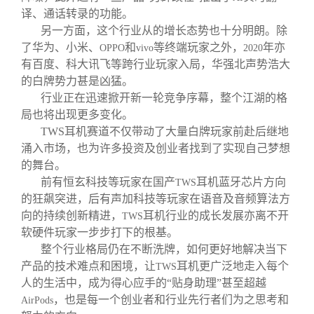
译、通话转录的功能。
另一方面，这个行业从的增长态势也十分明朗。除
了华为、小米、
和
等终端玩家之外，
年亦
OPPO
vivo
2020
有百度、科大讯飞等跨行业玩家入局，华强北声势浩大
的白牌势力甚是凶猛。
行业正在迅速掀开新一轮竞争序幕，整个江湖的格
局也将出现更多变化。
TWS
耳机赛道不仅带动了大量白牌玩家前赴后继地
涌入市场，也为许多投资及创业者找到了实现自己梦想
的舞台。
前有恒玄科技等玩家在国产
耳机蓝牙芯片方向
TWS
的狂飙突进，后有声加科技等玩家在语音及音频算法方
向的持续创新精进，
耳机行业的成长发展亦离不开
TWS
软硬件玩家一步步打下的根基。
整个行业格局仍在不断洗牌，如何更好地解决当下
产品的技术难点和困境，让
耳机更广泛地走入每个
TWS
人的生活中，成为得心应手的“贴身助理”甚至超越
，也是每一个创业者和行业先行者们为之思考和
AirPods