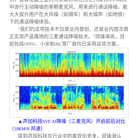
中进行主动降噪的单颗麦克风，用来进行通话降噪，能
大大提升用户在大风噪（如骑车）和大噪声（如地铁）
下的通话降噪体验。
“我们的这项技术不仅是业内首创，还是业内首次真
正实现产品落地的三麦通话降噪技术。”邱锋海说，目
前包括
、小米和
等厂商均已采用这项方案。
OPPO
JBL
▲声加科技
降噪（三麦克风）开启前后对比
SVE AI
（
风速）
18KM/H
提到声加科技在行业中的差异化竞争，邱锋海认