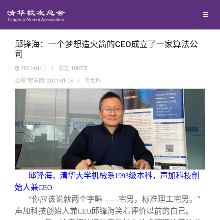
兴趣群体
捐赠方法
我要订阅
清华故事
西南联大校友会
义工计划
新媒体平台
青春风采
邱锋海：一个梦想造火箭的CEO成立了一家算法公
司
2021-01-11
|
浏览
1087
次
校友文苑
公号“智东西”2021-01-08
|
韦世玮
校友讲坛
校友视界
校友服务
邱锋海，清华大学机械系
级本科，声加科技创
1993
始人兼
CEO
校友总会
终身学习
“你应该说就两个字嘛——宅男，标准理工宅男。”
声加科技创始人兼
邱锋海笑着评价以前的自己。
CEO