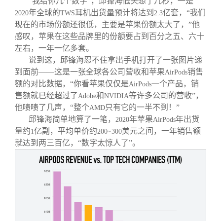
“我给你几个数字”，邱锋海低头想了几秒，一是
年全球的
耳机出货量预计将达到
亿套，“我们
2020
TWS
2.3
现在的市场份额还很低，主要是苹果份额太大了，”他
感叹，苹果在这些品牌里的份额要占到百分之五、六十
左右，一年一亿多套。
说到这，邱锋海忍不住拿出手机打开了一张图片递
到面前——这是一张全球各公司营收和苹果
销售
AirPods
额的对比数据，“你看苹果仅仅是
一个产品，销
AirPods
售额就已经超过了
和
等许多公司的营收”，
Adobe
NVIDIA
他啧啧了几声，“整个
只有它的一半不到！”
AMD
邱锋海简单地算了一笔，
年苹果
年出货
2020
AirPods
量约
亿副，平均单价约
美元之间，一年销售额
1
200~300
就达到两三百亿，“数字太惊人了”。