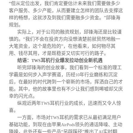
“但从定位出发，我们肯定要估计未来我们需要做多少
客户服务、多少产能，从而要建立怎样的团队去支撑这
样的畅想，这就涉及到我们需要融多少资金。”邱锋海
规划。
实际上，对于公司的融资规划，邱锋海还是比较谨
慎的。“我们不会在投资方向没想清楚前就贸然地融一
大笔资金，这个是危险的”，在他看来，如何物尽其
用、钱尽其用，才是既稳妥又切实可行的路子。
结语：
耳机行业爆发拉动创业新机遇
TWS
听完邱锋海的创业故事，我们看到一个标准的理工
学霸是如何步入声学赛道，历经
年行业磨练和沉淀
10
后，在最好的时代跨到一个崭新的市场，挥洒自己的才
能。其中，他的故事里也有不少让我们感到唏嘘却又庆
幸的闪光点。
纵观近两年
耳机行业的成长，迅速而又令人惊
TWS
喜。
一方面，市场对
耳机的需求已从最初满足用户
TWS
基础功能，到现在由苹果
领头的通话降噪、主动
AirPods
降噪，此外还有一些产品“另辟蹊径”推出了
实时翻
AI