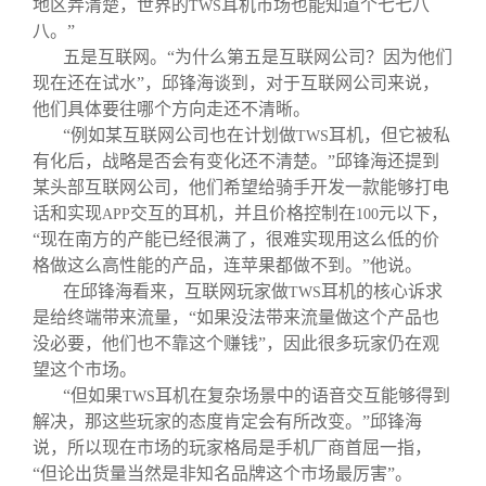
地区弄清楚，世界的
耳机市场也能知道个七七八
TWS
八。”
五是互联网。“为什么第五是互联网公司？因为他们
现在还在试水”，邱锋海谈到，对于互联网公司来说，
他们具体要往哪个方向走还不清晰。
“例如某互联网公司也在计划做
耳机，但它被私
TWS
有化后，战略是否会有变化还不清楚。”邱锋海还提到
某头部互联网公司，他们希望给骑手开发一款能够打电
话和实现
交互的耳机，并且价格控制在
元以下，
APP
100
“现在南方的产能已经很满了，很难实现用这么低的价
格做这么高性能的产品，连苹果都做不到。”他说。
在邱锋海看来，互联网玩家做
耳机的核心诉求
TWS
是给终端带来流量，“如果没法带来流量做这个产品也
没必要，他们也不靠这个赚钱”，因此很多玩家仍在观
望这个市场。
“但如果
耳机在复杂场景中的语音交互能够得到
TWS
解决，那这些玩家的态度肯定会有所改变。”邱锋海
说，所以现在市场的玩家格局是手机厂商首屈一指，
“但论出货量当然是非知名品牌这个市场最厉害”。