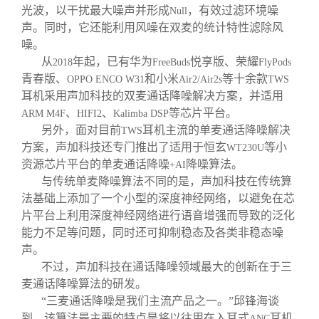
光波，以干扰最大噪声并形成
，有效过滤环境噪
Null
声。同时，它还能利用风噪在双麦的统计特性滤除风
噪。
从
年起，已有华为
悦享版、荣耀
2018
FreeBuds
FlyPods
青春版、
和小米
等十余款
OPPO ENCO W31
Air2/Air2s
TWS
耳机采用声加科技的双麦通话降噪解决方案，并适用
、
、
等芯片平台。
ARM M4F
HIFI2
Kalimba DSP
另外，面对目前
耳机主流的单麦通话降噪解决
TWS
方案，声加科技还专门推出了适用于恒玄
等小
WT230U
资源芯片平台的单麦通话降噪
降噪算法。
+AI
与传统单麦降噪算法不同的是，声加科技在传统算
法基础上添加了一个小型的深度神经网络，以避免在芯
片平台上利用深度神经网络进行语音增强而导致的泛化
能力不足等问题，同时还可抑制稳态及各类非稳态噪
声。
不过，声加科技在通话降噪领域最大的创新在于三
麦通话降噪算法的研发。
“三麦通话降噪是我们主流产品之一。”邱锋海谈
到，该算法最主要的特点是将以往用在入耳式
耳机
ANC