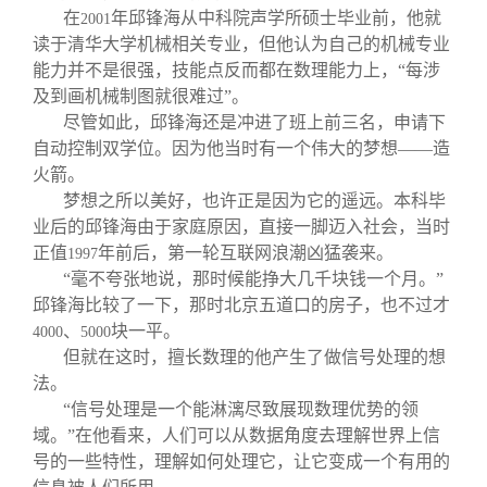
在
年邱锋海从中科院声学所硕士毕业前，他就
2001
读于清华大学机械相关专业，但他认为自己的机械专业
能力并不是很强，技能点反而都在数理能力上，“每涉
及到画机械制图就很难过”。
尽管如此，邱锋海还是冲进了班上前三名，申请下
自动控制双学位。因为他当时有一个伟大的梦想——造
火箭。
梦想之所以美好，也许正是因为它的遥远。本科毕
业后的邱锋海由于家庭原因，直接一脚迈入社会，当时
正值
年前后，第一轮互联网浪潮凶猛袭来。
1997
“毫不夸张地说，那时候能挣大几千块钱一个月。”
邱锋海比较了一下，那时北京五道口的房子，也不过才
、
块一平。
4000
5000
但就在这时，擅长数理的他产生了做信号处理的想
法。
“信号处理是一个能淋漓尽致展现数理优势的领
域。”在他看来，人们可以从数据角度去理解世界上信
号的一些特性，理解如何处理它，让它变成一个有用的