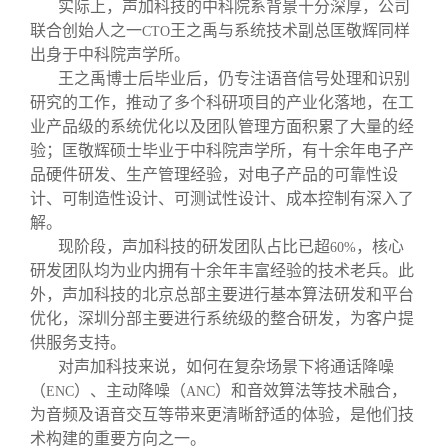
实际上，声加科技的中科院系背景十分深厚，公司
联合创始人之一
王之禹与系统技术副总匡敬辉同样
CTO
出身于中科院声学所。
王之禹博士后毕业后，仍专注语音信号处理和识别
研究的工作，推动了多个科研项目的产业化落地，在工
业产品级的系统优化以及团队管理方面积累了大量的经
验；匡敬辉硕士毕业于中科院声学所，有十余年电子产
品硬件研发、生产管理经验，对电子产品的可靠性设
计、可制造性设计、可测试性设计、成本控制有深入了
解。
现阶段，声加科技的研发团队占比已超
，核心
60%
研发团队均为业内拥有十余年丰富经验的技术老兵。此
外，声加科技的北京总部主要进行基本算法研发和平台
优化，深圳分部主要进行系统级的整合研发，为客户提
供服务支持。
对声加科技来说，如何在复杂场景下将通话降噪
（
）、主动降噪（
）和音效算法等技术融合，
ENC
ANC
为音频及语音交互等带来更清晰舒适的体验，是他们技
术构建的重要方向之一。