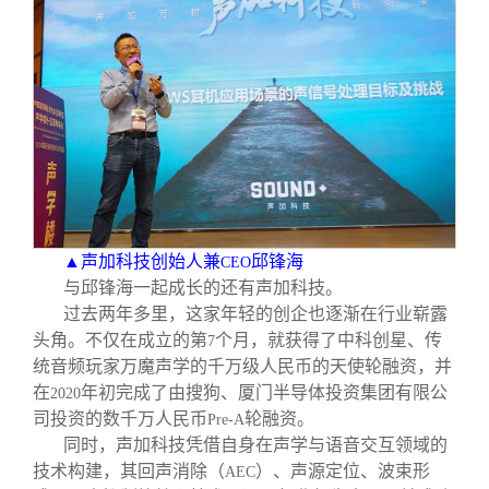
▲声加科技创始人兼
邱锋海
CEO
与邱锋海一起成长的还有声加科技。
过去两年多里，这家年轻的创企也逐渐在行业崭露
头角。不仅在成立的第
个月，就获得了中科创星、传
7
统音频玩家万魔声学的千万级人民币的天使轮融资，并
在
年初完成了由搜狗、厦门半导体投资集团有限公
2020
司投资的数千万人民币
轮融资。
Pre-A
同时，声加科技凭借自身在声学与语音交互领域的
技术构建，其回声消除（
）、声源定位、波束形
AEC