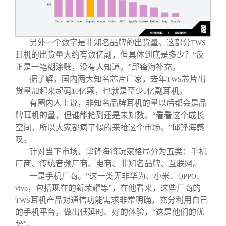
另外一个数字是非知名品牌的出货量。这部分
TWS
耳机的出货量大约有数亿副，但具体到底是多少？“反
正是一笔糊涂账，没有人知道。”邱锋海补充。
据了解，国内两大知名芯片厂家，去年
芯片出
TWS
货量加起来起码
亿颗，也就是至少
亿副耳机。
10
5
有圈内人士说，非知名品牌耳机的量以后都会是品
牌耳机的量，但谁能抢到还是未知数。“看看这个成长
空间，所以大家都疯了似的来抢这个市场。”邱锋海感
叹。
针对当下市场，邱锋海将玩家格局分为五类：手机
厂商、传统音频厂商、电商、非知名品牌、互联网。
一是手机厂商。“这一类无非华为、小米、
、
OPPO
，包括现在的新荣耀等”，在他看来，这些厂商的
vivo
耳机产品对通信功能需求非常明确，充分利用自己
TWS
的手机平台，做出低延时、好的体验，“这是他们的优
势”。