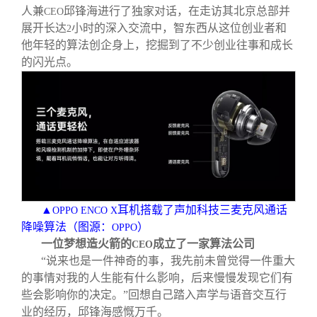
人兼
邱锋海进行了独家对话，在走访其北京总部并
CEO
展开长达
小时的深入交流中，智东西从这位创业者和
2
他年轻的算法创企身上，挖掘到了不少创业往事和成长
的闪光点。
▲
耳机搭载了声加科技三麦克风通话
OPPO ENCO X
降噪算法（图源：
）
OPPO
一位梦想造火箭的
成立了一家算法公司
CEO
“说来也是一件神奇的事，我先前未曾觉得一件重大
的事情对我的人生能有什么影响，后来慢慢发现它们有
些会影响你的决定。”回想自己踏入声学与语音交互行
业的经历，邱锋海感慨万千。