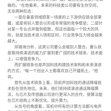
做的。”在他看来，未来的科技类公司要有生存空间，
无非两种形态：
一是在垂直领域把某一场景的上下游供应链全部掌
握，或是将别人整合以形成非常强的竞争壁垒；二是针
对某一专业点并做到极致，但这也面临一个较大的风
险，就是当技术进入饱和区时，行业竞争压力将会越来
越大。
邱锋海分析，这类公司要么会被别人整合，要么就
是靠持续演进的能力扩展到更广阔的技术链条、技术面
上，以增强竞争力。
而扩展链条也是声加科技构建技术架构和未来演进
的方式，“每一个创业人士都喜欢自己开疆拓土，”他
说。
首先从技术链条上看，目前声加科技的通话降噪技
术处在领先地位。未来，他们将持续演进通话降噪算
法，与芯片及传感器公司进行更深入的合作，使算法能
在芯片结构上不断优化、提升算力。
从信号的角度看，耳机中所有的计算方法都与电声