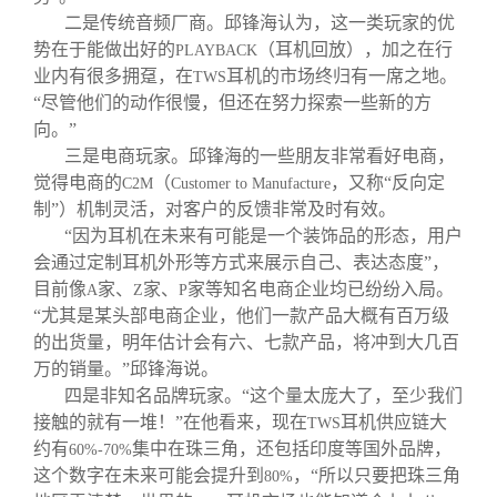
二是传统音频厂商。邱锋海认为，这一类玩家的优
势在于能做出好的
（耳机回放），加之在行
PLAYBACK
业内有很多拥趸，在
耳机的市场终归有一席之地。
TWS
“尽管他们的动作很慢，但还在努力探索一些新的方
向。”
三是电商玩家。邱锋海的一些朋友非常看好电商，
觉得电商的
（
，又称“反向定
C2M
Customer to Manufacture
制”）机制灵活，对客户的反馈非常及时有效。
“因为耳机在未来有可能是一个装饰品的形态，用户
会通过定制耳机外形等方式来展示自己、表达态度”，
目前像
家、
家、
家等知名电商企业均已纷纷入局。
A
Z
P
“尤其是某头部电商企业，他们一款产品大概有百万级
的出货量，明年估计会有六、七款产品，将冲到大几百
万的销量。”邱锋海说。
四是非知名品牌玩家。“这个量太庞大了，至少我们
接触的就有一堆！”在他看来，现在
耳机供应链大
TWS
约有
集中在珠三角，还包括印度等国外品牌，
60%-70%
这个数字在未来可能会提升到
，“所以只要把珠三角
80%