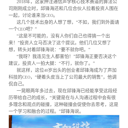
关闭
信息化服务
总会简介
2018
年，这家押注通信声学核心技术赛道的算法公
司刚刚成立时，邱锋海还和几位合伙人拉着投资人围在
一起，讨论谁来当
。
CEO
三创大赛
会长致辞
这几个技术出身的人想了想，“不如，我们到外面请
一个
吧？”
CEO
“这是不可能的，没有人你们自己也得搞一个出
实用信息
总会章程
来！”投资人立马否决了这个提议。他们几位又想了
想，转头对着邱锋海说：“要不就你吧。”
理事会名单
“我呀？我连见生人都害怕！”邱锋海正要否决这个
建议，投资人一拍大腿：“不行，就你了。”
就这样，这位
岁出头的创业者邱锋海成为了声加
40
制度法规
科技的
，“硬着头皮当上了公司最大的销售”，他调
CEO
侃自己。
联系我们
一晃眼两年多过去，现在邱锋海已经能享受这段经
历带给自己的成长，“关键是在与人沟通过程中会有很
多理念和观点的碰撞，这种碰撞会促使你去思考，这是
一个学习和融合的过程。”邱锋海说。