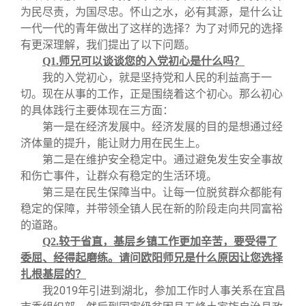
为民尽责，为国尽忠。怀山之水，必有其源，是什么让
一代一代的青年做出了这样的选择？为了对师兄的选择
有更深理解，我们提出了以下问题。
Q1.
师兄可以谈谈您的入党初心是什么吗？
我的入党初心，就是坚持党和人民的利益高于一
切。现在从事的工作，正是围绕着这个初心。那么初心
的具体践行主要体现在三方面：
第一是在经济发展中。经济发展的目的是想通过经
济体量的提升，能让财力用在民生上。
第二是在维护安全稳定中。通过避免发生安全事故
和伤亡事件，让群众有稳定的生活环境。
第三是在民生保障当中。让每一位脱贫群众都能有
稳定的保障，并带领全镇人民在新的阶段走向共同富裕
的道路。
Q2.
较于省直，基层乡镇工作更加辛苦，要受得了
委屈、经得起磨练。请问欧阳师兄是什么原因让您选择
扎根基层的？
我
2019
年引进到湖北，参加工作时人事关系在宜昌