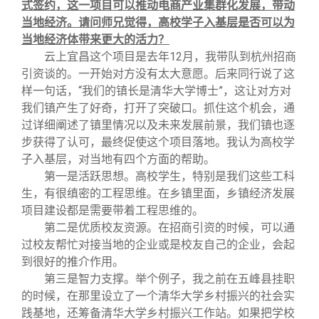
式签约，这一项目可以推动电商产业集群化发展，带动
当地经济。请问师兄觉得，高校学子入基层是否可以为
当地经济体带来更大的活力？
云上宜昌这个项目是去年
12
月，我带队到杭州招商
引资谈的。一开始对方没有太大意愿。后来同行说了这
样一句话，
“
我们的镇长是清华大学博士
”
，这让对方对
我们镇产生了好奇，打开了突破口。抓住这个机会，通
过详细阐述了镇里情况以及未来发展前景，我们镇也逐
步获得了认可，最终促使这个项目落地。我认为高校学
子入基层，对当地有四个方面的帮助。
第一是活跃思想。高校学生，特别是我们这些工科
生，有很缜密的工程思维。在乡镇里面，乡镇经济发展
项目建设都是需要带着工程思维的。
第二是优质校友资源。在招商引资的时候，可以通
过校友帮忙对接当地的企业或是校友自己的企业，会起
到很好的推介作用。
第三是智力支撑。举个例子，我之前在五峰县挂职
的时候，在那里设立了一个清华大学乡村振兴的社会实
践基地，还筹备清华大学乡村振兴工作站。如果把学校