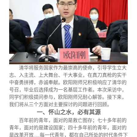
关闭
信息化服务
总会简介
三创大赛
会长致辞
实用信息
总会章程
理事会名单
清华将服务国家作为最崇高的使命，引导学生立大
志、入主流、上大舞台、干大事业，在真刀真枪的实干
制度法规
中奋勇拼搏，赤诚奉献。欧阳刚师兄积极响应了清华的
号召，毕业后选择成为一名基层工作者。本次采访中，
联系我们
同学们积极提问参与，欧阳刚师兄耐心解答。接下来，
我们将从三个方面对主要探讨的问题进行回顾。
一、怀山之水，必有其源
百年前的青年，面对的是救亡图存；七十多年前的
青年，面对的是建设国家；四十多年前的青年，面对的
是改革开放
……
每一代青年，都在自己所处的时代条件下