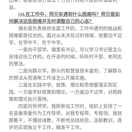
出来，就是在想方设法千方百计的给人民群众谋取利
益。
Q4.
在工作中，师兄有遇到什么困难吗？师兄是如
何解决这些困难并及时调整自己的心态？
镇长是负责政府全面工作的，工作中遇到的挑战和
困难都是综合的。面对从未涉及过的领域，就要边干边
学，在学中干、在干中学。
一是向干部学。镇里有书记，可以学习书记是怎么
安排这份工作的。在开会的时候，听听村干部、老同志
的想法。
二是向群众学。群众的智慧是很丰富的，了解群众
的想法从而清晰工作该怎么开展实施。
三是在实践中学。政策、理论和思想要落实到实
践。一方面学好政策和理论，一方面边干边学，对照政
策和理论执行落地。
四是向导师学。我刚参加工作时，组织上安排了一
名县委常委作为工作导师，对我专程带、专程领。我就
跟着干，不懂就请教，不断地总结经验，汲取教训，逐
步的实现独立干工作，精准干工作。