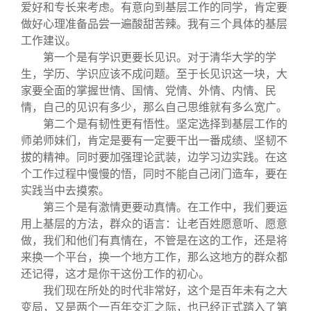
爱好和专长来考虑。有意向到基层工作的同学，肯定要
做好心理准备品尝一遍酸甜苦辣。我有三个具体的基层
工作建议。
第一个是有学识更要长见识。对于清华大学的学
生，学历、学识应该不成问题。至于长见识这一块，大
家要全面的掌握世情、国情、党情、外情、内情、民
情，自己的见识有多少，那么自己思维就有多么宽广。
第二个是有韧性更有悟性。坚定选择到基层工作的
师弟师妹们，肯定是要有一定要干出一番成绩、坚韧不
拔的精神。同时要加强理论武装，边学习边实践。在这
个工作过程中慢慢的悟，同时不能自己闭门造车，要在
实践当中去摸索。
第三个是有激情更要动真情。在工作中，我们要运
用上基层的方法，群众的语言：让老百姓愿意听、愿意
做，我们和他们有真情在，不管是在这的工作，还是将
来换一个平台，换一个地方工作，那么这地方的群众都
还记得，这才是你干这份工作的初心。
我们现在所处的时代非常好，这个是百年未有之大
变局，又是两个一百年交汇之际，也已经正式踏入了第