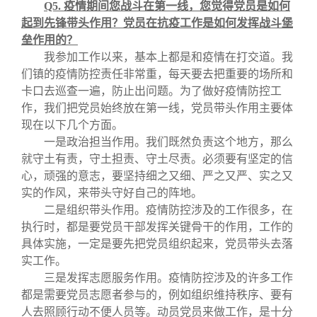
Q5.
疫情期间您战斗在第一线，您觉得党员是如何
起到先锋带头作用？党员在抗疫工作是如何发挥战斗堡
垒作用的？
我参加工作以来，基本上都是和疫情在打交道。我
们镇的疫情防控责任非常重，每天要去把重要的场所和
卡口去巡查一遍，防止出问题。为了做好疫情防控工
作，我们把党员始终放在第一线，党员带头作用主要体
现在以下几个方面。
一是政治担当作用。我们既然负责这个地方，那么
就守土有责，守土担责、守土尽责。必须要有坚定的信
心，顽强的意志，要坚持细之又细、严之又严、实之又
实的作风，来带头守好自己的阵地。
二是组织带头作用。疫情防控涉及的工作很多，在
执行时，都是要党员干部发挥关键骨干的作用，工作的
具体实施，一定是要先把党员组织起来，党员带头去落
实工作。
三是发挥志愿服务作用。疫情防控涉及的许多工作
都是需要党员志愿者参与的，例如组织维持秩序、要有
人去照顾行动不便人员等。动员党员来做工作，是十分