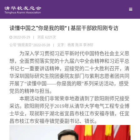
兴趣群体
捐赠方法
我要订阅
清华故事
西南联大校友会
义工计划
新媒体平台
青春风采
读懂中国之“你是我的眼” | 基层干部欧阳刚专访
2022-05-29
|
浏览
6221
次
公号“微观清芬”2022-05-28
|
文字：杨菁 陈洋 李沛轩
校友文苑
为深入学习贯彻习近平新时代中国特色社会主义思
想，全面贯彻落实党的十九届六中全会精神和习近平总
校友讲坛
书记七一重要讲话精神，迎接党的二十大胜利召开，清
华深圳国际研究生院团委院友部门与紫荆志愿者团共同
开展了
“
读懂中国
——
你是我的眼
”
系列采访活动，感受
校友视界
党员的精神与担当。
本期活动我们非常荣幸地邀请到了欧阳刚师兄接受
校友服务
采访。欧阳刚师兄于
2019
年从清华大学电气工程专业博
士毕业，现就职于湖北省宜昌市枝江市安福寺镇，任宜
昌市枝江市安福寺镇党委副书记、镇长。
校友总会
终身学习