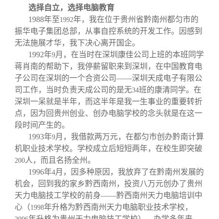
选择自立，选择电脑教育
1988
年至
年，我在位于贵州省黔南州都匀市的
1992
振华电子集团总部，从事自控系统的开发工作。因感到
无法施展才华，我下决心离开国企。
1992
年
月，在当时在深圳康佳公司上班的本班同学
9
蒋肖南的帮助下，我停薪留职来到深圳，在中国教育电
子公司在深圳的一个合资公司——深圳天成电子有限公
司工作，当时负责天成公司的是无
班的康清同学。在
34
深圳一呆就是半年，而这半年是我一生事业的重要转折
点，因为回贵州创业、创办电脑学校的念头就是在这一
段时间产生的。
1993
年
月，我借款两万元，在都匀市创办黔南计算
9
机职业技术学校。学校成立后短短两年，在校生即突破
人，而且名扬全州。
200
1996
年
月，因多种原因，我放弃了在黔南州发展的
4
机会，回到我的家乡黔西南州，投资八万元创办了贵州
天力电脑技工学校的前身——黔西南州天力电脑培训中
心（
年升格为黔西南州天力电脑职业技术学校，
1998
年升格为贵州天力电脑技工学校）。办学多年来，