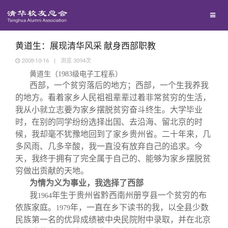
兴趣群体
捐赠方法
我要订阅
清华故事
西南联大校友会
义工计划
新媒体平台
青春风采
黄道生：展现清华风采 献身西部职教
2008-10-16
|
浏览
3094
次
黄道生（
1983
级电子工程系）
校友文苑
西部，一个贫穷落后的地方；西部，一个生我养我
的地方。看着家乡人民祖祖辈辈过着非常贫穷的生活，
校友讲坛
我从小就立志要为家乡摆脱贫穷奋斗终生。大学毕业
时，在别的同学纷纷选择出国、去沿海、留北京的时
候，我却毫不犹豫地回到了家乡贵州省。二十年来，几
校友视界
多风雨、几多辛酸，我一直没有放弃自己的追求。今
天，我终于拥有了完全属于自己的、能够为家乡摆脱贫
校友服务
穷做出贡献的天地。
为情为义为事业，我选择了西部
我
年生于贵州省黔西南州册亨县一个贫穷的布
1964
校友总会
终身学习
依族家庭。
年，一直在乡下读书的我，以全县少数
1979
民族第一名的优异成绩被中央民院附中录取，并在北京