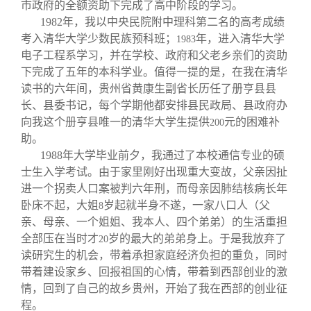
关闭
信息化服务
总会简介
市政府的全额资助下完成了高中阶段的学习。
1982
年，我以中央民院附中理科第二名的高考成绩
考入清华大学少数民族预科班；
年，进入清华大学
1983
三创大赛
会长致辞
电子工程系学习，并在学校、政府和父老乡亲们的资助
下完成了五年的本科学业。值得一提的是，在我在清华
读书的六年间，贵州省黄康生副省长历任了册亨县县
实用信息
总会章程
长、县委书记，每个学期他都安排县民政局、县政府办
向我这个册亨县唯一的清华大学生提供
元的困难补
200
理事会名单
助。
1988
年大学毕业前夕，我通过了本校通信专业的硕
士生入学考试。由于家里刚好出现重大变故，父亲因扯
制度法规
进一个拐卖人口案被判六年刑，而母亲因肺结核病长年
卧床不起，大姐
岁起就半身不遂，一家八口人（父
8
联系我们
亲、母亲、一个姐姐、我本人、四个弟弟）的生活重担
全部压在当时才
岁的最大的弟弟身上。于是我放弃了
20
读研究生的机会，带着承担家庭经济负担的重负，同时
带着建设家乡、回报祖国的心情，带着到西部创业的激
情，回到了自己的故乡贵州，开始了我在西部的创业征
程。