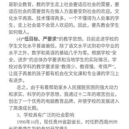
是职业教育，教的学生走上社会要适应社会的需要，要
适应社会的需要首先在做人方面要受到社会的欢迎。文
化水平再高、技术懂得再多，一个不懂得为人处事的学
生，走上社会是不会受人欢迎的。因此，要先教会学生
如何做人。
(4)
“低目标、严要求”
的教学思想。目前走进学校的
学生文化水平普遍偏低，除了语文水平达到初中毕业的
水平之外，数学和英语的基础几乎为零。根据学校“安
全、进步”的总体办学要求和当地学生的实际情况，学
校对各学科的教学要求是“教得少、教得慢、考得严”，
让底子再差的孩子都有机会在文化课和专业课的学习上
有进步。
总之，由于有着帮助家乡人民摆脱贫困的强大动力
和求实、科学的办学思想，我通过十二年的艰苦创业，
创出了一个优秀的电脑教育品牌，并使学校的发展进入
了高速成长期。
3
、学校具有广泛的社会影响
1996
年
月，现任贵州省副省长、时任黔西南州州
10
长的黄康生到校参加开学典礼。