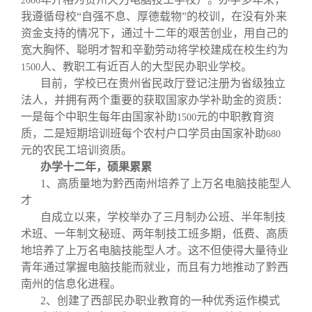
2006
我遵循母校“自强不息、厚德载物”的校训，在没有外来
资金支持的情况下，通过十二年的艰苦创业，用自己的
宽大胸怀、聪明才智和辛勤劳动将学校建成在校生约为
人、教职工有近百人的大型民办职业学校。
1500
目前，学校已在贵州省民政厅登记注册为省级独立
法人，并拥有两个重要的获取国家办学补助金的资质：
一是每个中职生每年由国家补助
元的中职教育资
1500
质，二是短期培训班每个农村户口学员由国家补助
680
元的农民工培训资质。
办学十二年，硕果累累
1
、高质量地为黔西南州培养了上万名电脑技能型人
才
自成立以来，学校举办了三月制办公班、半年制技
术班、一年制文秘班、两年制技工班多期，低费、高质
地培养了上万名电脑技能型人才。这不但使得大量待业
青年通过掌握电脑技能而就业，而且有力地推动了黔西
南州的信息化进程。
2
、创建了西部民办职业教育的一种优秀运作模式