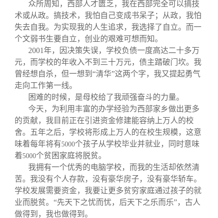
众所周知，西部人才匮乏，我在西部完全可以搞技
术或从政。搞技术，我怕自己变成书呆子；从政，我怕
失去自我。为实现我的人生追求，我选择了自立。而一
个文弱书生要自立，创业的艰难可想而知。
2001
年，因决策失误，学校负债一度高达二十多万
元，而学校的年收入不到三十万元，债主踏破门坎。我
曾经想自杀，但一想到“清华”这两个字，我又提起勇气
走向工作第一线。
困难的时候，是母校给了我顽强奋斗的力量。
今天，为利用丰富的办学经验为西部家乡做出更多
的贡献，我目前正在引进资金修建能容纳上万人的校
舍。五年之后，学校将形成上万人的在校生规模，这意
味着每年将有
个孩子从学校毕业并就业，同时意味
5000
着
个贫困家庭将脱贫。
5000
我拥有一个优秀的电脑学校，而我的生活却依然清
苦。我没有个人存款，没有豪华房子，没有豪华轿车。
学校发展需要资金，我要让更多贫穷家庭通过孩子的就
业而脱贫。“先天下之忧而忧，后天下之乐而乐”，古人
做得到，我也做得到。