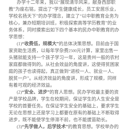
办学十二年来，我以“展现清华风采，献身西部职
教”为座右铭，提出了“学生健康成长，员工安居乐业，
学校名扬天下”的办学理念，建立了“以中职教育业务为
核心，兼办短期培训班，积极探索高等学历教育”的业
务体系，同时摸索出如下四个基本的民办中职教育的办
学思想：
(1)
“收费低，规模大”
的总体决策思想。目前由于国
家资助生活费，以每年学杂费
元计算，家里出售一
2500
头猪就能支持一个孩子学习一年，这是贵州一般的农村
家庭都做得到的。从社会效益的角度讲，这使得贫困家
庭的孩子也读得起，真正做到“进校一人、就业一人、
脱贫一户”。从经济效益的角度讲，形成了规模，同样
有着可观的经济效益。
(2)
“安全、进步”
的育人思想。民办学校最主要的资
产是学校品牌，学生在校期间，保证学生的人生安全是
学校的首要任务。在保证学生安全的基础上，要求学生
无论在思想上还是学习上都要在原有的基础上不断取得
进步，既不能使学生停滞不前，也不能拔苗助长。
(3)
“先学做人，后学技术”
的教育思想。学校举办的