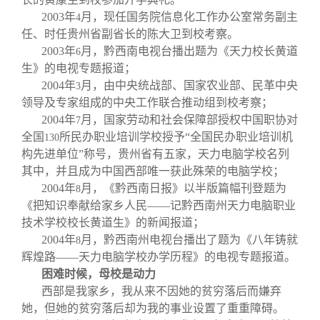
2003
年
月，现任国务院信息化工作办公室常务副主
4
任、时任贵州省副省长的陈大卫到校考察。
2003
年
月，黔西南电视台播出题为《天力校长黄道
6
生》的电视专题报道；
2004
年
月，由中央统战部、国家农业部、民革中央
3
领导及专家组成的中央工作联合推动组到校考察；
2004
年
月，国家劳动和社会保障部授权中国职协对
7
全国
所民办职业培训学校授予“全国民办职业培训机
130
构先进单位”称号，贵州省有五家，天力电脑学校名列
其中，并且成为中国西部唯一获此殊荣的电脑学校；
2004
年
月，《黔西南日报》以半版篇幅刊登题为
8
《把知识奉献给家乡人民——记黔西南州天力电脑职业
技术学校校长黄道生》的新闻报道；
2004
年
月，黔西南州电视台播出了题为《八年铸就
8
辉煌路——天力电脑学校办学历程》的电视专题报道。
困难时候，母校是动力
西部是我家乡，我从来不因她的贫穷落后而嫌弃
她，但她的贫穷落后却为我的事业设置了重重障碍。