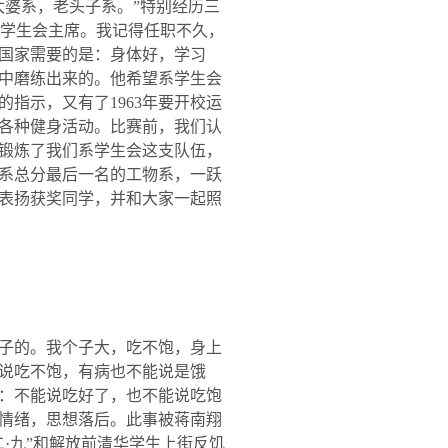
太婆系，老头子系。”特别经历三
学生会主席。我记得任职不久，
国家需要的是：身体好，学习
中磨练出来的。他希望系学生会
的指示，又有了
1963
年要开校运
各种健身活动。比赛前，我们认
锻炼了我们系学生会这支队伍，
系总分最后一名的工物系，一跃
表扬获奖同学，并和大家一起照
子的。我个子大，吃不饱，身上
说吃不饱，有病也不能说是饿
：不能说吃好了，也不能说吃饱
情绪，思想落后。此事被蒋南翔
·九”和解放前清华学生上街反饥