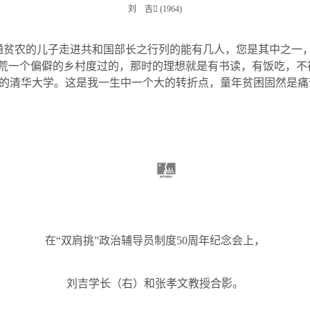
刘 吉

(1964)
通贫农的儿子走进共和国部长之行列的能有几人，您是其中之一，
大荒一个偏僻的乡村度过的，那时的理想就是有书读，有饭吃，不
的清华大学。这是我一生中一个大的转折点，童年贫困固然是痛
在“双肩挑”政治辅导员制度
50
周年纪念会上，
刘吉学长（右）和张孝文教授合影。