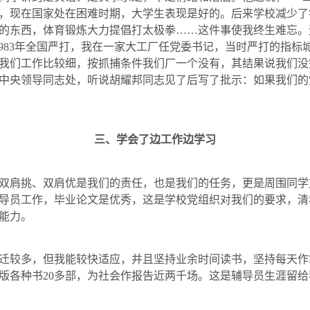
，现在国家处在困难时期，大学生表现是好的。后来学校减少了
的东西，体育锻炼大力提倡打太极拳……这件事使我终生难忘。
983
年全国严打，我在一家大工厂任党委书记，当时严打的指标
我们工作比较细，按抓捕条件我们厂一个没有，其结果说我们没
中央领导同志处，听说胡耀邦同志见了后写了批示：如果我们的
三、学会了边工作边学习
双肩挑、双肩优是我们的责任，也是我们的任务，更是周围同学
导员工作，毕业论文是优秀，这是学校党组织对我们的要求，清
能力。
迁较多，但我能较快适应，并且坚持业余时间读书，坚持每天作
版各种书
20
多部，为社会作报告近两千场。这是辅导员生涯留给