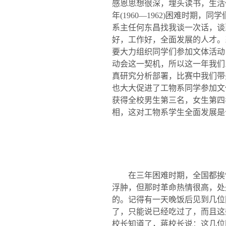
感恩思想很深，埋头读书，生活
年
(1960—1962)
困难时期，同学
系主任何东昌找我谈一次话，谈
好，工作好，全面发展的人才。
要大力组织同学们参加文体活动
动会这一契机，所以这一年我们
真研究分析部署，比赛中我们带
也大大促进了工物系同学参加文
获得全校男生第三名，女生第四
相，这对工物系学生全面发展是
在三年困难时期，全国都挨
浮肿，但那时革命热情很高，处
的。记得有一天晚饭后见到几位
了，只能说已经吃过了，而且这
校长知道了，蒋校长说：这几位