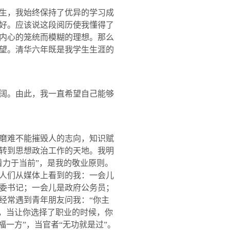
生，我始终保持了优异的学习成
好。应该说这段阅历使我懂得了
内心的笼统而模糊的理想。那么
望。清华六年既是我学生生涯的
阔。由此，我一直希望自己能够
磨难不能摧毁人的志向，知识赋
转到思想政治工作的天地。我明
着力于当前”，是我的敬业原则。
人们从媒体上看到的我：一会儿
委书记；一会儿是政府公务员；
经常遇到青年朋友问我：“你主
行，当让你选择了职业的时候，你
一方”，当官者“无功就是过”。