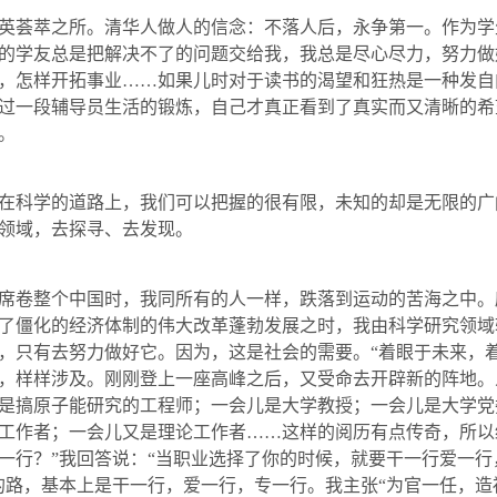
英荟萃之所。清华人做人的信念：不落人后，永争第一。作为学
的学友总是把解决不了的问题交给我，我总是尽心尽力，努力做
，怎样开拓事业……如果儿时对于读书的渴望和狂热是一种发自
过一段辅导员生活的锻炼，自己才真正看到了真实而又清晰的希
。
在科学的道路上，我们可以把握的很有限，未知的却是无限的广
领域，去探寻、去发现。
席卷整个中国时，我同所有的人一样，跌落到运动的苦海之中。
了僵化的经济体制的伟大改革蓬勃发展之时，我由科学研究领域
，只有去努力做好它。因为，这是社会的需要。“着眼于未来，
，样样涉及。刚刚登上一座高峰之后，又受命去开辟新的阵地。
是搞原子能研究的工程师；一会儿是大学教授；一会儿是大学党
工作者；一会儿又是理论工作者……这样的阅历有点传奇，所以
一行？”我回答说：“当职业选择了你的时候，就要干一行爱一
的路，基本上是干一行，爱一行，专一行。我主张“为官一任，造福