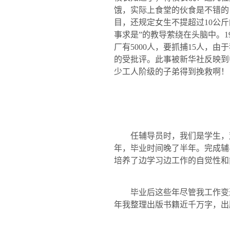
饿，实际上食堂的伙食是不错的
目，还规定女生不提超过
10
公斤
事求是”的教导萦绕在头脑中。
1
厂有
5000
人，要抓捕
15
人，由于
的受批评。此事被新华社反映到
少工人阶级的子弟得到挽救啊！
任辅导员时，我们是学生，
年，毕业时间晚了半年。完成辅
培养了边学习边工作的自觉性和
毕业后这些年尽管我工作变
年我整理出版书籍近千万字，出