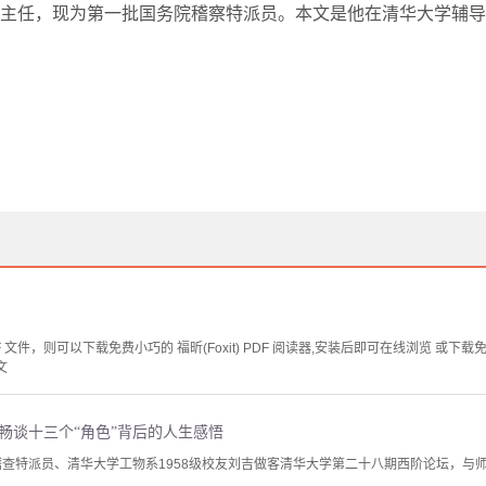
主任，现为第一批国务院稽察特派员。本文是他在清华大学辅导
文件，则可以下载免费小巧的 福昕(Foxit) PDF 阅读器,安装后即可在线浏览 或下载免费的 
文
畅谈十三个“角色”背后的人生感悟
前稽查特派员、清华大学工物系1958级校友刘吉做客清华大学第二十八期西阶论坛，与