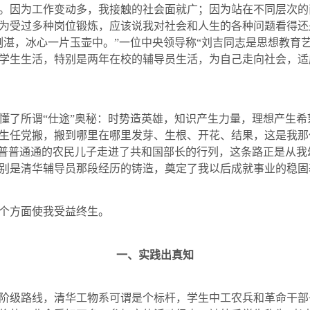
。因为工作变动多，我接触的社会面就广；因为站在不同层次的
为受过多种岗位锻炼，应该说我对社会和人生的各种问题看得还
冽湛，冰心一片玉壶中。”一位中央领导称“刘吉同志是思想教育
学生生活，特别是两年在校的辅导员生活，为自己走向社会，适
懂了所谓“仕途”奥秘：时势造英雄，知识产生力量，理想产生
生任党搬，搬到哪里在哪里发芽、生根、开花、结果，这是我那
个普普通通的农民儿子走进了共和国部长的行列，这条路正是从
别是清华辅导员那段经历的铸造，奠定了我以后成就事业的稳固
个方面使我受益终生。
一、实践出真知
阶级路线，清华工物系可谓是个标杆，学生中工农兵和革命干部