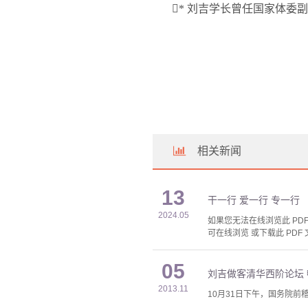

*
刘吉学长曾任国家体委副
相关新闻
13
干一行 爱一行 专一行
2024.05
如果您无法在线浏览此 PDF 
可在线浏览 或下载此 PDF 
05
刘吉做客清华西阶论坛 
2013.11
10月31日下午，国务院