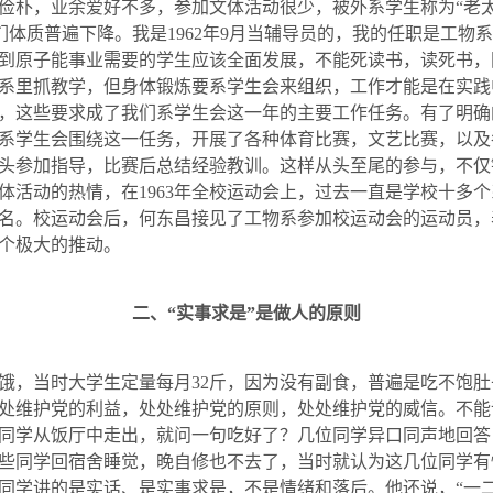
俭朴，业余爱好不多，参加文体活动很少，被外系学生称为“老
们体质普遍下降。我是
1962
年
9
月当辅导员的，我的任职是工物系
到原子能事业需要的学生应该全面发展，不能死读书，读死书，
系里抓教学，但身体锻炼要系学生会来组织，工作才能是在实践
，这些要求成了我们系学生会这一年的主要工作任务。有了明确
系学生会围绕这一任务，开展了各种体育比赛，文艺比赛，以及
头参加指导，比赛后总结经验教训。这样从头至尾的参与，不仅
体活动的热情，在
1963
年全校运动会上，过去一直是学校十多个
名。校运动会后，何东昌接见了工物系参加校运动会的运动员，
个极大的推动。
二、“实事求是”是做人的原则
饿，当时大学生定量每月
32
斤，因为没有副食，普遍是吃不饱肚
处维护党的利益，处处维护党的原则，处处维护党的威信。不能
同学从饭厅中走出，就问一句吃好了？几位同学异口同声地回答
些同学回宿舍睡觉，晚自修也不去了，当时就认为这几位同学有
同学讲的是实话、是实事求是，不是情绪和落后。他还说，“一二