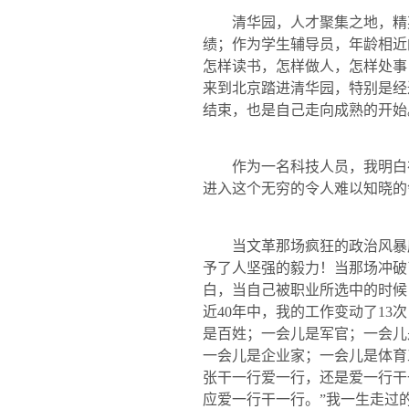
清华园，人才聚集之地，精
绩；作为学生辅导员，年龄相近
怎样读书，怎样做人，怎样处事
来到北京踏进清华园，特别是经
结束，也是自己走向成熟的开始
作为一名科技人员，我明白
进入这个无穷的令人难以知晓的
当文革那场疯狂的政治风暴
予了人坚强的毅力！当那场冲破
白，当自己被职业所选中的时候
近
40
年中，我的工作变动了
13
次
是百姓；一会儿是军官；一会儿
一会儿是企业家；一会儿是体育
张干一行爱一行，还是爱一行干
应爱一行干一行。”我一生走过