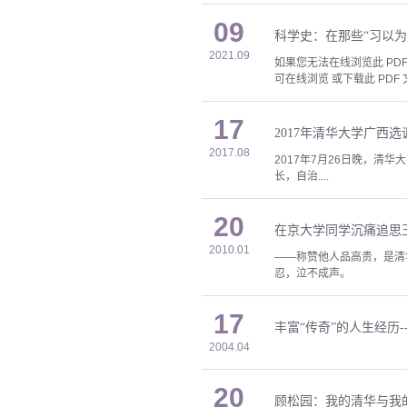
09
科学史：在那些“习以
2021.09
如果您无法在线浏览此 PDF 
可在线浏览 或下载此 PDF 
17
2017年清华大学广西
2017.08
2017年7月26日晚，清
长，自治....
20
在京大学同学沉痛追思
2010.01
——称赞他人品高贵，是清
忍，泣不成声。
17
丰富“传奇”的人生经历
2004.04
20
顾松园：我的清华与我