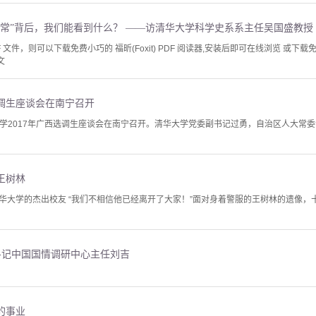
为常”背后，我们能看到什么？ ——访清华大学科学史系系主任吴国盛教授
文件，则可以下载免费小巧的 福昕(Foxit) PDF 阅读器,安装后即可在线浏览 或下载免费的 
文
选调生座谈会在南宁召开
华大学2017年广西选调生座谈会在南宁召开。清华大学党委副书记过勇，自治区人大
王树林
华大学的杰出校友 “我们不相信他已经离开了大家！”面对身着警服的王树林的遗像，十
--记中国国情调研中心主任刘吉
的事业