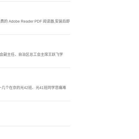
Adobe Reader PDF 阅读器,安装后即
常委会副主任、自治区总工会主席王跃飞学
几个在京的光42班、光41班同学悲痛难