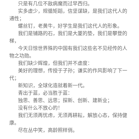
关闭
信息化服务
总会简介
只是有几位不敌病魔而过早西归。
实多虚少，规循矩蹈，信坚谋缺，是我们这代人的
通性；
三创大赛
会长致辞
螺丝钉，老黄牛，好学生是我们这代人的形象。
我们是铺路的石，我们是大厦的垫，我们是攀登的
实用信息
总会章程
梯，
今天日惊世界殊的中国有我们这些名不见经传的人
物之功勋。
理事会名单
我们缺少辉煌，但我们并不虚度：
美好的理想，传授于子孙；谦实的作风影响了下一
制度法规
代；
新知识，全球化造就着新一代。
青出于蓝，必当胜于蓝：
联系我们
独思、善思、远思；探新、创新、建新业；
没有什么不放心的！
我们无须再忧虑，无须再耕耘，解放心态，保持健
康。
尽在丛中笑，高龄照样俏。