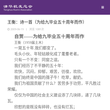
兴趣群体
捐赠方法
我要订阅
清华故事
西南联大校友会
义工计划
新媒体平台
青春风采
王衡：诗一首（为给九毕业五十周年而作）
2009-06-19
|
浏览
1081
次
自贺——为给九毕业五十周年而作
校友文苑
王衡（
1959
届土木）
一晃五十年
我们都变了。
,
校友讲坛
毛头小伙、年轻姑娘化成了耄耋老者。
只有一个不变：同窗之谊。
我们经历了不平静的五十年：
校友视界
欢快，沉闷，抑郁，艰苦，彷徨，欢欣。
我们始终是中国的孺子牛！吃草，献奶。
校友服务
我们为祖国贡献了什么？苦劳多于功劳，平凡胜过
荣耀。
仅仅为中国的社会主义建设添了几块砖，递了几块
校友总会
终身学习
瓦。
欣慰的是既没有碎砖，也没有烂瓦；