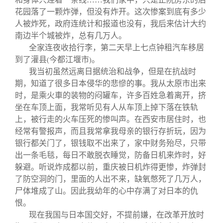
花园落了一颗炸弹，但没有炸开。这次惨案到底有多少
人被炸死，政府连统计和报道也没有，我后来估计大约
南边半个城被炸，总有几万人。
全家连夜收拾行李，第二天早上七点钟租汽车移居
到了灌县
今都江堰市
。
(
)
我当初虽然远离日据统治和战争，但是在抗战时
期，知道了很多日本侵华的悲慘的事。我从太原市出来
时，是乘火車的装物的闷罐车，许多百姓急着离开，挤
坐在车顶上面，我常听见有人从车顶上掉下落在铁轨
上，被行走的火车压死的惨叫声。在西安市居住时，也
经常有警报声，而且我常拿我母亲的银行存折玩，因为
银行都关门了，银钱取不出来了，家中财务殆尽，只带
出一条毛毯，每日不敢脱衣睡觉，防备日机来炸时，好
躲避。听说炸成都以前，重庆被日机炸得更惨，炸弹封
了防空洞的门，里面的人出不来，缺氧憋死了几万人，
尸体堆成了山。因此我幼年的心中存满了对日本的仇
恨。
现在我国与日本国交好，不提前嫌，在改革开放时