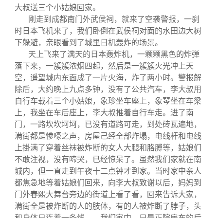
大叔送三个小姑娘回家。
刚走到成都南门外武侯祠，就来了空袭警报，一刹
时日本飞机来了，我们卧倒在武侯祠对面的水田边大树
下躲避，亲眼看到了城里日机轰炸的场景。
天上飞来了满天的日本轰炸机，一颗颗黑色的炸弹
落下来，一簇簇浓烟四起，然后是一簇簇火光冲上天
空，遥望城内东面成了一片火海，炸了两小时。警报解
除后，大约晚上九点多钟，没有了公共汽车，李大叔用
自行车载着三个小姑娘，象珍坐车座上，象琴坐在车梁
上，我坐在车后座上，李大叔推着自行车走。进了南
门，一路坎坎坷坷，已没有道路可走，到处砖瓦遍地，
满街都是惨嚎之声，房屋己经全部炸塌，电线杆和电线
上掛满了穿着丝袜被炸断的女人大腿和胳膊等，姑娘们
不敢注视，没有啼哭，已经惊呆了。虽然我们家就在南
城内，但一直走到午夜十二点钟才到家。当时家中亲人
都焦急地等着姑娘们回来，向李大叔致谢以后，妈妈到
门外春熙大舞台旁边的街道上看了看，回来告诉大家，
满街全是被炸断的人的肢体，有的人被炸断了脖子，头
和身体只连着一条线……我们家中，只是正院房东的后