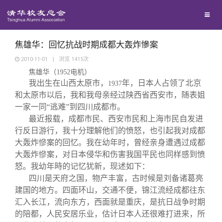
兴趣群体
捐赠方法
我要订阅
清华故事
西南联大校友会
义工计划
新媒体平台
青春风采
焦雄华：回忆抗战时期成都大轰炸慘案
2010-11-01
|
浏览
1415
次
焦雄华（
1952
电机）
校友文苑
我出生在山西太原市，
年，日本人占领了北京
1937
和太原市以后，我和我母亲经过陕西省西安市，随表姐
校友讲坛
一家一同“逃难”到四川成都市。
最近报载，成都市民、西安市民和上海市民自发进
行反日游行，我十分理解他们的愤怒，也引起我对成都
校友视界
大轰炸慘案的回忆。我在幼年时，曾经亲身遭遇过成都
大轰炸慘案，对日本侵华和伤害我国平民也同样感到愤
校友服务
怒。我幼年時的记忆犹新，现述如下：
四川是天府之国，物产丰富，古时候是刘备诸葛亮
建国的地方。四面环山，交通不便，锦江流经成都往东
校友总会
终身学习
汇入长江，流向东方，西面就是重庆，是抗日战争时期
的陪都，人民安居乐业，估计日本人还很难打进来，所