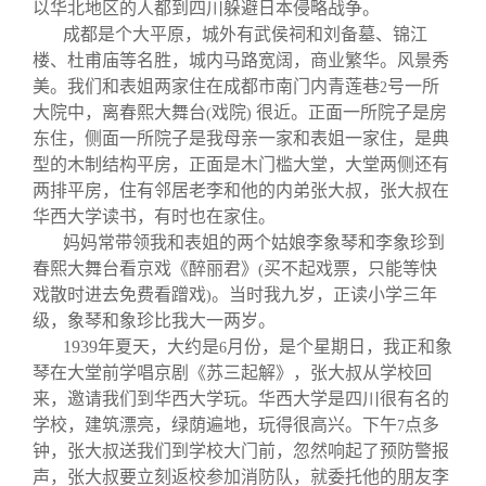
关闭
信息化服务
总会简介
以华北地区的人都到四川躲避日本侵略战争。
成都是个大平原，城外有武侯祠和刘备墓、锦江
楼、杜甫庙等名胜，城内马路宽阔，商业繁华。风景秀
三创大赛
会长致辞
美。我们和表姐两家住在成都市南门内青莲巷
号一所
2
大院中，离春熙大舞台
戏院
很近。正面一所院子是房
(
)
东住，侧面一所院子是我母亲一家和表姐一家住，是典
实用信息
总会章程
型的木制结构平房，正面是木门槛大堂，大堂两侧还有
两排平房，住有邻居老李和他的内弟张大叔，张大叔在
理事会名单
华西大学读书，有时也在家住。
妈妈常带领我和表姐的两个姑娘李象琴和李象珍到
春熙大舞台看京戏《醉丽君》
买不起戏票，只能等快
制度法规
(
戏散时进去免费看蹭戏
。当时我九岁，正读小学三年
)
级，象琴和象珍比我大一两岁。
联系我们
1939
年夏天，大约是
月份，是个星期日，我正和象
6
琴在大堂前学唱京剧《苏三起解》，张大叔从学校回
来，邀请我们到华西大学玩。华西大学是四川很有名的
学校，建筑漂亮，绿荫遍地，玩得很高兴。下午
点多
7
钟，张大叔送我们到学校大门前，忽然响起了预防警报
声，张大叔要立刻返校参加消防队，就委托他的朋友李