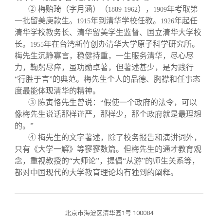
关闭
信息化服务
总会简介
② 梅贻琦（字月涵）（
），
年考取第
1889-1962
1909
一批留美庚款生。
年到清华学校任教。
年起任
1915
1926
清华学校教务长、清华留美学生监督、国立清华大学校
三创大赛
会长致辞
长。
年在台湾新竹创办清华大学原子科学研究所。
1955
梅先生沉静寡言，稳健持重，一生服务清华，尽心尽
实用信息
总会章程
力，鞠躬尽瘁，虽功勋卓著，但著述甚少，是为践行
“行胜于言”的典范。梅先生个人的品德、胸襟和任事态
度最能体现清华的精神。
理事会名单
③ 陈寅恪先生曾说：“假使一个政府的法令，可以
像梅先生说话那样谨严，那样少，那个政府就是最理想
制度法规
的。”
④ 梅先生的文字著述，除了校务报告和演讲词外，
只有《大学一解》等寥寥数篇。但梅先生的通才教育观
联系我们
念，重视教授的“大师论”，提倡“从游”的师生关系等，
都对中国现代的大学教育理论均有独到的阐释。
北京市海淀区清华园1号 100084