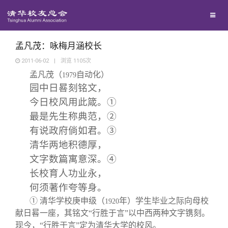
兴趣群体
捐赠方法
我要订阅
清华故事
西南联大校友会
义工计划
新媒体平台
青春风采
孟凡茂：咏梅月涵校长
2011-06-02
|
浏览
1105
次
孟凡茂（
自动化）
校友文苑
1979
园中日晷刻铭文，
今日校风用此箴。
①
校友讲坛
最是先生称典范，
②
有说政府倘如君。
③
校友视界
清华两地积德厚，
文字数篇寓意深。
④
校友服务
长校育人功业永，
何须著作夸等身。
校友总会
终身学习
① 清华学校庚申级（
年）学生毕业之际向母校
1920
献日晷一座，其铭文“行胜于言”以中西两种文字镌刻。
现今，“行胜于言”定为清华大学的校风。