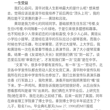
一生受益
我扪心自问，清华对我人生影响最大
的是什么呢? 想来想
去，觉得应该说是清华给我培养了前后两位“顶头上司”，我的
两位能干又贤惠的妻子——黄琼和吕玫。
黄琼是我力师七的同班同学。基础部男生住东区7号楼,女
生住6号楼,中间隔着一小片绿地，于是引来很多臆想和趣事。
也不知给多少人带来初恋的兴奋和喜悦,令多少人心碎。黄琼从
小学拉小提琴，还曾经在清华的乐队拉过小提琴首席。而我小
时候也学过乐器，吹过单簧管，还学过大提琴。上大学后，我
和黄琼有一次在系里春节晚会上表演节目，演了大小提琴双重
奏。结果一曲《友谊地久天长》就把我们俩“拉”到一起了。谈
恋爱后互相“审查历史”，才发现我们第一次“见面”是在中学。
“文革”中，很多中学都有宣传队。有一年“五一”劳动节，北
京各中学宣传队都去劳动人民文化宫汇演，清华附中宣传队和
我所在的立新中学宣传队也参加了。我们立新宣传队表演乐器
合奏《行军路上》，我吹黑管，演奏开始时我把黑管的“嘴”拔
下来，学一声鸡叫。黄琼告诉我她当时就很好奇，从后台探头
想看那鸡叫是谁“叫”出来的。我们俩在大学毕业后，上研究生
院(她在清华，我在北航)之前结了婚。后来一起到了美国，同年
在麻省理工学院拿了博士学位。拿到博士学位半年前还生了个
儿子，取名
Tim
。毕业典礼那天
(June 27, 1990)
的
MIT
报纸