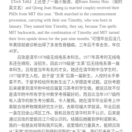
《
Tech Talk
》上还登了一篇小报道，说K
uen Jimmy Hsia
（我的
英文名）
and Qiong Joan Huang (a married couple)
received their
PhDs from MIT this year.
“Both marched in the commencement
procession, carrying with their son Timothy, who was born in
January. They named him Timothy, they say, because Tim spells
MIT backwards, and the combination of Timothy and MIT turned
their lives upside down for the past nine months
.
”
可惜毕业后没几
年黄琼就被诊断出得了多发性骨髓癌
，
三年后不幸去世
，
年仅
40
岁。
吕玫是清华1978级无线电系本科生。1977年高考时无线电
系还在绵阳，没招生，因此1978级是“文革”后无线电系第一届
本科生。吕玫是当年有名的才女。她还在清华附中当学生时，
1977级学生入校。由于是“文革”后第一届新生，入校时水平参
差不齐。于是学校给所有新生出了入学摸底考试题。这份考题
后来被拿到清华附中给应届复习高考的学生做。据说吕玫不仅
是清华附中所有学生中数学考得最好的，而且比当年1977级所
有入清华的
新生考分都高，令人敬佩。她在清华毕业前考上中
美联合培养物理类研究生计划，去斯坦福大学就读。毕业后
就
一直在旧金山湾区工作。我和吕玫在清华时
并不认识，后来是
通过吕
玫的堂姐吕江介绍认识的。结婚后她搬到伊
利诺斯来。
我的一些朋友经常和我开玩笑，
说爱情的力量真大，能把吕玫
从“天堂”的加州吸引到伊利诺斯的
“乡下”来。我们后来有了一个