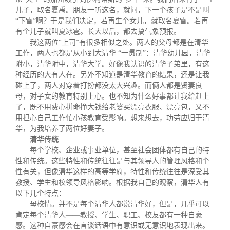
儿子，取名夏禹。朋友一听这名，就问，下一个孩子是不是叫
“下雪”啊？于是我们决定，若再生个女儿，就取名夏雪。若再
有个儿子就叫夏冰雹。长大以后，都去搞气象预报。
我这两位“上司”有很多相似之处。两人的父母都是在清华
工作，两人也都是从小到大清华 “一贯制”：清华幼儿园，清华
附小，清华附中，清华大学。好像我认识的清华子弟里，有这
种经历的大有人在。另外不知道是清华教育的结果，还是让我
碰上了，两人对穿着打扮都没太大兴趣。而俩人都是贤妻良
母，对子女的教育特别上心。也不知为什么好事都让我给赶上
了，既不用费心拼命挣大钱给老婆买漂亮衣服、漂亮包，又不
用担心自己工作忙小孩教育受影响。想来想去，功劳应归于清
华，为我培养了两位好妻子。
清华传统
每个学校、企业或事业单位，甚至社会团体都有自己的特
性和传统。这些特性和传统往往是与其领导人的管理风格和个
性有关，但像清华这样的高等学府，特性和传统往往是深受其
教授、学生和校领导风格影响。根据我自己的观察，清华人有
以下几个特点：
母校情。并不是每个清华人都说清华好，但是，几乎可以
肯定每个清华人——教授、学生、职工、校友都有一种自豪
感。这种自豪感会在言谈话语中有意识或无意识地表现出来。