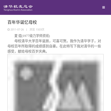
兴趣群体
捐赠方法
我要订阅
清华故事
西南联大校友会
义工计划
新媒体平台
青春风采
百年华诞忆母校
2011-07-26
|
浏览
1503
次
夏
焜(1977级力学师资班)
校友文苑
母校清华大学百年诞辰，可喜可贺。我作为清华学子，对
母校百年所取得的成绩感到自豪。在此特写下我对清华的一些
感受，献给母校百岁庆典。
校友讲坛
校友视界
校友服务
校友总会
终身学习