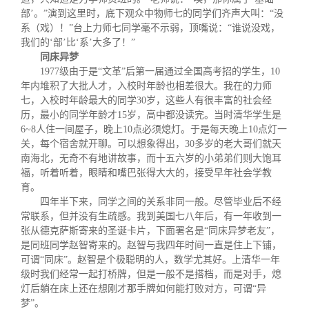
部’。”演到这里时，底下观众中物师七的同学们齐声大叫：“没
系（戏）！”台上力师七同学毫不示弱，顶嘴说：“谁说没戏，
我们的‘部’比‘系’大多了！”
同床异梦
1977级由于是“文革”后第一届通过全国高考招的学生，10
年内堆积了大批人才，入校时年龄也相差很大。我在的力师
七，入校时年龄最大的同学30岁，这些人有很丰富的社会经
历，最小的同学年龄才15岁，高中都没读完。当时清华学生是
6
~
8人住一间屋子，晚上10点必须熄灯。于是每天晚上10点灯一
关，每个宿舍就开聊。可以想象得出，30多岁的老大哥们就天
南海北，无奇不有地讲故事，而十五六
岁的小弟弟们则大饱耳
福，听着听着，眼睛和嘴巴张得大大的，接受早年社会学教
育
。
四年半下来，同学之间的关系非同一般。尽管毕业后不经
常联系，但并没有生疏感。我到美国七八年后，有一年收到一
张从德克萨斯寄来的圣诞卡片，下面署名是“同床异梦老友”，
是同班同学赵智寄来的。赵智与我四年时间一直是住上下铺，
可谓“同床”。赵智是个极聪明的人，数学尤其好。上清华一年
级时我们经常一起打桥牌，但是一般不是搭档，而是对手，熄
灯后躺在床上还在想刚才那手牌如何能打败对方，可谓“异
梦”。