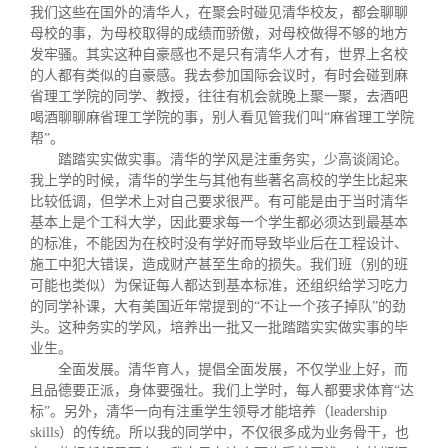
我们
这些在国外的清华人，在聚会时碰见清华校友，都会聊聊
母校的事，为母校取得的成绩而骄傲，对母校做得不够的地方
发牢骚。其实这种自豪感也不是只有清华人才有，世界上名校
的人都有类似的自豪感。我去参加国际会议时，有时会碰到麻
省理工学院的同学、教授，往往有机会就晚上聚一聚，去酒吧
喝酒聊聊麻省理工学院的事，别人看见管我们叫“麻省理工学院
帮”。
踏踏实实做实事。清华的学风是注重务实，少高谈阔论。
我上学的时候，清华的学生与其他有些著名高校的学生比起来
比较低调，但学术上对自己要求很严。有可能是由于当时清华
基本上是个工科大学，因此要求每一个学生都必须达到最基本
的标准，不能因为在校时没有学好而导致毕业后在工程设计、
施工中犯大错误，造成财产甚至生命的损失。我们班（别的班
可能也类似）为保证每人都达到基本标准，还组织给学习吃力
的同学补课，大有美国近年常提到的“不让一个孩子掉队”的劲
头。这种务实的学风，培养出一批又一批踏踏实实做实事的毕
业生。
全面发展。清华育人，提倡全面发展，不仅学业上好，而
且品德要正派，身体要强壮。我们上学时，每人都要求体育“达
标”。另外，清华一向有注重学生领导才能培养（
leadership
skills
）的传统。所以我的同学中，不仅很多成为业务骨干，也