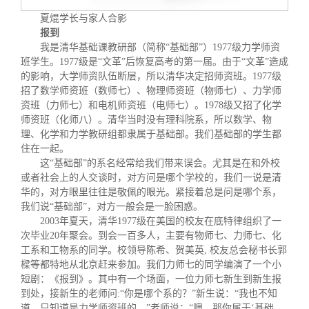
夏焜学长与家人合影
报到
我
是清华基础课教研部（简称“基础部”）1
977级力学师资
班学生。1977级是“文革”后恢复高考的第一届。由于“文革”造成
的
影响，大学师资队伍断层，所以清华决定招师资班。1977级
招了数学师资班（数师七）、物理师资
班（物师七）、力学师
资班（力师七）和电机师资班（电师七）。1978级又招了化学
师资班（化师八）。清华当时没有理科院系，所以数学、物
理、化学和力学教研组都隶属于基础部。我们基础部的学生都
住在一起。
这“基础部”的系名经常给我们带来误会。尤其是在和外校
或者社会上的人交谈时，对方问是哪个学校的，我们一说是清
华的，对方眼里往往是敬佩的眼光。紧接着总是问是哪个系，
我们说“基础部”，对方一般会是一脸困惑。
2003年夏天，清华1977级在美国的校友在底特律组织了一
次毕业20年聚会。到会一百多人，主要有物师七、力师七、化
工系和工物系的同学。校领导陈希、贺美英, 校友总会秘书长郭
樑等都特地从北京赶来参加。我们力师七的同学编演了一个小
短剧：《报到》。其中有一个场面，一位力师七新生到新生报
到处，接新生的老师问:“你是哪个系的？”新生说：“我也不知
道，只知道是力学师资班的。”老师说：“噢，那你属于‘基础