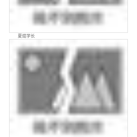
关闭
信息化服务
总会简介
三创大赛
会长致辞
夏焜学长
实用信息
总会章程
理事会名单
制度法规
联系我们