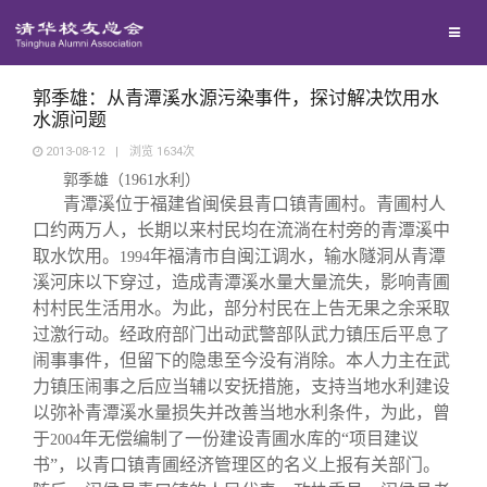
兴趣群体
捐赠方法
我要订阅
清华故事
西南联大校友会
义工计划
新媒体平台
青春风采
郭季雄：从青潭溪水源污染事件，探讨解决饮用水
水源问题
2013-08-12
|
浏览
1634
次
校友文苑
郭季雄（
1961
水利）
青潭溪位于福建省闽侯县青口镇青圃村。青圃村人
校友讲坛
口约两万人，长期以来村民均在流淌在村旁的青潭溪中
取水饮用。
年福清市自闽江调水，输水隧洞从青潭
1994
溪河床以下穿过，造成青潭溪水量大量流失，影响青圃
校友视界
村村民生活用水。为此，部分村民在上告无果之余采取
过激行动。经政府部门出动武警部队武力镇压后平息了
校友服务
闹事事件，但留下的隐患至今没有消除。本人力主在武
力镇压闹事之后应当辅以安抚措施，支持当地水利建设
以弥补青潭溪水量损失并改善当地水利条件，为此，曾
校友总会
终身学习
于
年无偿编制了一份建设青圃水库的“项目建议
2004
书”，以青口镇青圃经济管理区的名义上报有关部门。