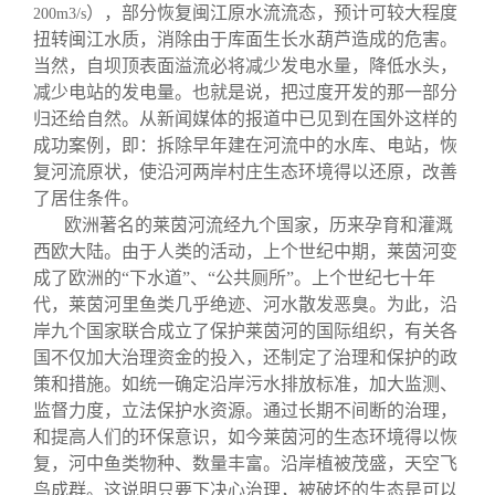
），部分恢复闽江原水流流态，预计可较大程度
200m3/s
扭转闽江水质，消除由于库面生长水葫芦造成的危害。
当然，自坝顶表面溢流必将减少发电水量，降低水头，
减少电站的发电量。也就是说，把过度开发的那一部分
归还给自然。从新闻媒体的报道中已见到在国外这样的
成功案例，即：拆除早年建在河流中的水库、电站，恢
复河流原状，使沿河两岸村庄生态环境得以还原，改善
了居住条件。
欧洲著名的莱茵河流经九个国家，历来孕育和灌溉
西欧大陆。由于人类的活动，上个世纪中期，莱茵河变
成了欧洲的“下水道”、“公共厕所”。上个世纪七十年
代，莱茵河里鱼类几乎绝迹、河水散发恶臭。为此，沿
岸九个国家联合成立了保护莱茵河的国际组织，有关各
国不仅加大治理资金的投入，还制定了治理和保护的政
策和措施。如统一确定沿岸污水排放标准，加大监测、
监督力度，立法保护水资源。通过长期不间断的治理，
和提高人们的环保意识，如今莱茵河的生态环境得以恢
复，河中鱼类物种、数量丰富。沿岸植被茂盛，天空飞
鸟成群。这说明只要下决心治理，被破坏的生态是可以