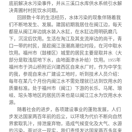
底前解决水污染事件，并从三溪口水库供水系统引水解
决青圃村村民饮水问题。
回顾数十年的生活经历，水体污染的现象伴随着我
们不断地发生、发展。建国初期我居住在闽江边，每天
都是从闽江岸边挑水装入水缸，在水缸边用明矾磨几
下，沉淀后饮用。生活在淘江及其支流岸边的尚干，青
口一带的村民，是趁闽江涨潮高潮位时段，在河中取水
饮用。福州市（鼓楼区）城里的居民主要是取井水（大
部分是取浅层地下水，由地面渗水补给）饮用。
年
1955
福州市于洪山桥附近兴建西区自来水厂时，作为中学生
的我，参观自来水厂建设工地时，听到技术人员介绍：
每年在某几个月份内闽江水不需处理就已达到饮用水的
质量标准。处于福州市（闽江）下游的长乐、马尾、琅
岐、琯头等地区的居民历来也是以闽江江水为饮用水水
源。
随着社会的进步，各项建设事业的蓬勃发展，人们
步发达国家两百年前的后尘，以环境为代价不断向自然
界索取乳汁，排泄废弃物，造成气候变化及大气、水源
的污染。面对这一现实，我们责怪发达国家两百多年来