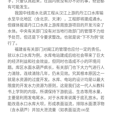
字，只要认真起来，在国内就没有办不好的事，奇迹都
有可能发生。
我国中线南水北调工程从汉江上游的丹江口水库输
水至华北地区（含北京、天津），工程即将建成通水。
但媒体报道丹江口水库上游库周旅游项目的开发污染了
水体。中央有关部门没有对当地行政部门的管理不力给
予处罚，但还是下令要求整改。也就是说“下不为例”就
行了。
福建省有关部门对闽江的管理也应付一定的责任。
就以水口水库为例，水库电站建成后给社会带来了巨大
的经济利益和社会效益，但同时也造成不小的环境问
题。库区水面水葫芦疯长，有关部门也下大力气进行人
力清除，连续清除几年，仍未见效。究其根本原因之一
就是水资源的过度开发。水库、电站的设计均是以最大
限度的开发水力资源为原则，这是我们这一代人从教科
书上学到的内容。所谓保持下游航运、生态等用水量，
主要是利用发电尾水，对于水库来说属于底孔放水。若
能改造水口水库大坝，形成表面溢流，排除水面漂浮物
（含水葫芦）并加大泄流量（如表面溢流
至
100