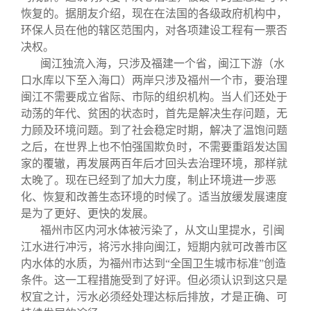
恢复的。据朋友介绍，现在在法国的各级政府机构中，
环保人员在他的辖区范围内，对各项建设工程有一票否
决权。
闽江独流入海，只涉及福建一个省，闽江下游（水
口水库以下至入海口）两岸只涉及福州一个市，要治理
闽江不需要成立省际、市际的组织机构。当人们还处于
动荡的年代、贫困的状态时，首先是解决生存问题，无
力顾及环境问题。到了社会稳定时期，解决了温饱问题
之后，在世界上也不怕强国欺负时，不需要重蹈发达国
家的覆辙，再发展两百年后才回头去治理环境，那样就
太晚了。现在已经到了加大力度，制止环境进一步恶
化、恢复和改善生态环境的时候了。适当放缓发展速度
是为了更好、更快的发展。
福州市区内河水体被污染了，从文山里提水，引闽
江水进行冲污，将污水排向闽江，短期内就可改善市区
内水体的水质，为福州市达到“全国卫生城市标准”创造
条件。这一工程措施受到了好评。但必须认识到这只是
权宜之计，污水必须经处理达标后排放，才是正确、可