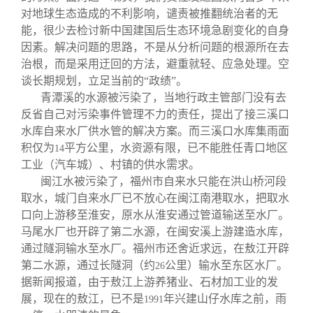
对地球生态造成的不利影响，谴责被推翻统治者的无
能，很少去检讨新中国建国后生态环境急剧变化的自身
因素。解决问题的思路，不是从分析问题的根源所在去
治根，而是采用迂回的方法，避重就轻、应急处理。空
谈长期规划，立足当前的“政绩”。
青潭溪的水源被污染了，当地行政主管部门没有去
反省自己对污染事件管理不力的责任，提出了接三溪口
水库自来水厂供水管的解决方案。而三溪口水库集雨面
积仅为
平方公里，水资源有限，已不能胜任青口地区
14
工业（汽车城）、村镇的供水需求。
闽江水被污染了，福州市自来水只能在洪山桥河段
取水，城门自来水厂已不放心在闽江南港取水，把取水
口向上游移至淮安，原水从淮安通过管道输送至水厂。
马尾水厂也开辟了第二水源，在闽安溪上游建造水库，
通过隧洞输水至水厂。福州市还舍近求远，在敖江开辟
第二水源，通过长隧洞（约
公里）输水至东区水厂。
26
据新闻报道，由于敖江上游养猪业、石材加工业的发
展，现在的敖江，已不是
年兴建山仔水库之前，雨
1991