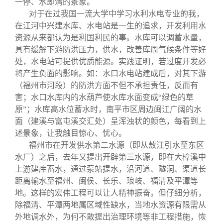
一停、水即清的景象。
对于在过我国一流大学中学习水利水电专业的我，
在江河中兴建水库、水电站是一生的追求，开发利用水
资源从来都认为是利国利民的事。水库可以调蓄水量，
具有缓解下游防洪压力，供水，改善库周气候条件等好
处，水电站可提供优质能源。实践证明，若过度开发必
将产生负面的影响。如：水口水电站建成后，对其下游
（福州市河段）的防洪方面不但不承担责任，反而有
害；水口水库内的水葫芦使水库水面变成“绿色的草
原”；水库高水位蓄水时，南平市区周边闽江广阔的水
面（建溪与富屯溪交汇处）呈浑浊状的颜色，每看到上
述景象，让我触目惊心、忧心。
福州市在开发供水第二水源（即从敖江引水至东区
水厂）之后，去年又提出开辟第三水源，即在大樟溪中
上游建库蓄水，通过泵站提水，沿河道、隧洞、渠道长
距离输水至福州、闽侯、长乐、琅岐、福清及平潭等
地。这样的宏伟工程可以让人精神振奋。但仔细分析，
除福清、平潭两地属区域性缺水，当地水资源有限需从
外地调水外，为何不敢提出治理环境等非工程措施，恢