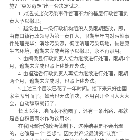
施？“突发奇想”出一套决定试之：
1.
对造成此次污染事件管理不力的基层行政管理负
责人予以撤职。
2.
越级由上一级行政机构组织人员限期整改，即，
由青口镇行政领导为第一责任人，限期半年内对污染事
件处理完毕：消除污染源，彻底清理污染场地，恢复原
生态环境，逾期未完成者将予以撤职，永不再录用。
3.
由闽侯县行政负责人接力继续进行处理，限期
个
4
月，逾期未完成也照上述处理办法。
4.
由福建省行政负责人再接力继续进行处理，限期
两个月，逾期未完成时，也照上述办法。
5.
上述三个层次已花了一年时间。接下来只好由国
家主席出面了。如若也无法解决，不用召开全国人大大
会，自动辞职就行了。
长此以往，地面水不能喝了，还有一条出路，那就
是各自积蓄雨水作为饮用水。
在我国现行的政治体制下，这种结果是不会出现
的，它确是一个“空想”。因为共产党最讲究“认真”二