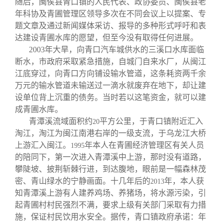
随后，闽侯县青口镇的人民代表、政协委员、闽侯县老
关闭
信息化服务
总会简介
年科协及青圃管理区领导多次在不同会议上以提案、专
题文章及通过新闻媒体采访、报导的多种形式呼吁和表
三创大赛
会长致辞
达建设青圃水库的愿望，但至今没有取得任何进展。
2003
年大旱，向青口汽车城供水的三溪口水库面临
断水，市政府采取紧急措施，自城门自来水厂，从闽江
实用信息
总会章程
江底穿过，向青口方向铺设输水管道，这条耗资两千余
万元的输水管道未输送过一滴水就废弃在地下，却让建
理事会名单
设单位背上沉重的债务。当时若以这笔资金，就可以建
成青圃水库。
青潭溪流域面积约
平方公里，于青口镇附近汇入
20
制度法规
淘江，淘江为闽江南港右岸的一级支流，于乌龙江大桥
上游汇入闽江。
年本人在青圃经济管理区有关人员
1995
联系我们
的陪同下，第一次进入青潭溪中上游，那时没有道路，
攀陡坡、披荆斩棘行进，到达腹地，眼前是一幅森林茂
密、青山绿水的宁静画面。十几年后的
年，本人获
2013
知青潭溪上游有人建养鸡场、养猪场，将水源污染，引
起青圃村村民强烈不满，要求上级有关部门采取有力措
施，保证村民饮用水安全。据传，青口镇政府承诺：年