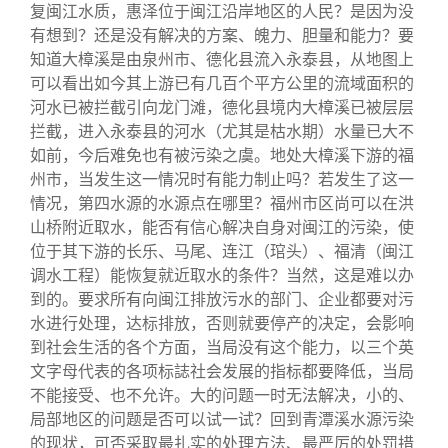
复闽江水质，惠泽位于闽江沿岸地区的人民？是因为没
有想到？还是没有解决的方案、魄力、胆量和能力？要
知道大樟溪是由泉州市、德化县流入永泰县，从地图上
可以看出如今其上游已有几百个平方公里的流域面积的
河水已被拦截引向龙门滩，德化县境内大樟溪已被层层
拦截，进入永泰县的河水（尤其是枯水期）水量已大不
如前，今后难免也有被污染之虞。地处大樟溪下游的福
州市，当发生这一情况时有能力制止吗？若发生了这一
情况，第四水源的水源点在哪里？福州市区尚可以在洪
山桥附近取水，能否有信心解决自身对闽江的污染，使
位于其下游的长乐、马尾、连江（琯头）、福清（闽江
调水工程）能恢复就近取水的条件？当然，这是难以办
到的。要求所有向闽江排放污水的部门、企业都要对污
水进行处理，达标排放，否则就要停产的决定，会影响
到社会生活的各个方面，当局没有这个能力，以三个英
文字母代表的各项标誌社会发展的指标都要降低，当局
不能接受、也不允许。大的问题一时无法解决，小的、
局部地区的问题是否可以试一试？回到青潭溪水源污染
的现状，可否采取最扎实的处理方法、最严厉的处罚措