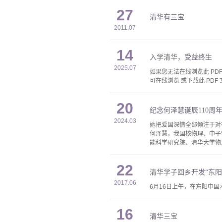
27
清华有三宝
2011.07
14
入学清华，受益终生
2025.07
如果您无法在线浏览此 PDF 
可在线浏览 或下载此 PDF 
20
纪念何泽慧诞辰110周
2024.03
她把爱国深情全部倾注于对
何泽慧，我国核物理、中子
能科学研究院、清华大学物
22
清华学子回乡开发“东阳
2017.06
6月16日上午，在东阳中
16
清华三宝