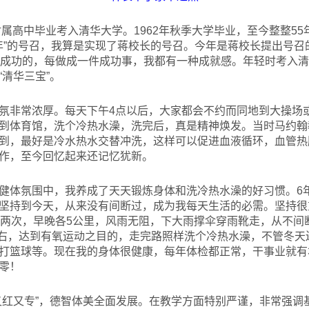
附属高中毕业考入清华大学。1962年秋季大学毕业，至今整整5
0年”的号召，我算是实现了蒋校长的号召。今年是蒋校长提出号召
是成功的，每做成一件成功事，我都有一种成就感。年轻时考入
清华三宝”。
氛非常浓厚。每天下午4点以后，大家都会不约而同地到大操场
到体育馆，洗个冷热水澡，洗完后，真是精神焕发。当时马约翰
到，最好是冷水热水交替冲洗，这样可以促进血液循环，血管热
作，至今回忆起来还记忆犹新。
健体氛围中，我养成了天天锻炼身体和洗冷热水澡的好习惯。6
坚持到今天，从来没有间断过，成为我每天生活的必需。坚持很
分两次，早晚各5公里，风雨无阻，下大雨撑伞穿雨靴走，从不间
次左右，达到有氧运动之目的，走完路照样洗个冷热水澡，不管冬
打篮球等。现在我的身体很健康，每年体检都正常，干事业就有
零！
又红又专”，德智体美全面发展。在教学方面特别严谨，非常强调