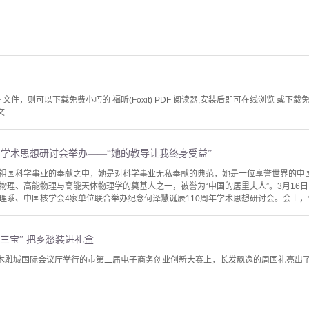
文件，则可以下载免费小巧的 福昕(Foxit) PDF 阅读器,安装后即可在线浏览 或下载免费的 
文
年学术思想研讨会举办——“她的教导让我终身受益”
祖国科学事业的奉献之中，她是对科学事业无私奉献的典范，她是一位享誉世界的中
物理、高能物理与高能天体物理学的奠基人之一，被誉为“中国的居里夫人”。3月16
理系、中国核学会4家单位联合举办纪念何泽慧诞辰110周年学术思想研讨会。会上，何
三宝” 把乡愁装进礼盒
国木雕城国际会议厅举行的市第二届电子商务创业创新大赛上，长发飘逸的周国礼亮出