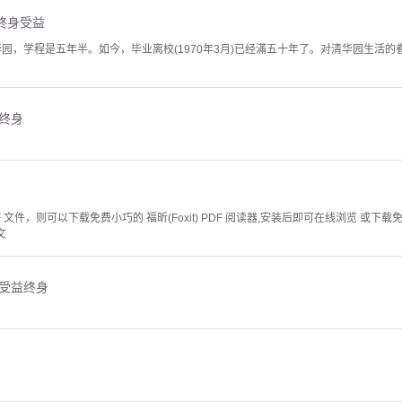
终身受益
华园，学程是五年半。如今，毕业离校(1970年3月)已经滿五十年了。对清华园生活
终身
文件，则可以下载免费小巧的 福昕(Foxit) PDF 阅读器,安装后即可在线浏览 或下载免费的 
文
我受益终身