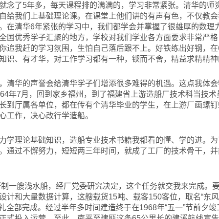
就念了5年多，每天课程排的满满的，学习非常紧张。清华的师
自给我们上基础理论课。在课堂上他们讲的有声有色，不仅教会
。在清华6年紧张的学习中，我们都学会并掌握了很雄厚的数理
全国优秀学子汇聚的地方，学校对我们学业各方面要求非常严格
你追我赶的学习氛围，生怕自己落后跟不上。好铁练出好钢，在
知识、有才华，对工作学习都有一种，锲而不舍，精益求精精神
，清华的声誉会给清华学子们增添很多难得的机遇。这点我体会特
964年7月，回到家乡福州，到了福建省上游造船厂技术科当技
长到厅属各单位，都在传有个清华毕业的学生，在上游厂画螺钉
心工作，决心改行学造船。
力学理论基础知识，造船专业技术书籍我都看的懂、学的进。为
。通过不懈努力，短短两三年时间，就成了工厂的技术骨干，并
研制一艘浅水船，经厂党委研究决定，这个任务就交我来完成。
计和大量数据计算，这艘载货15吨、载客150客位，取名“东风
献礼全部完成。经过半年多时间建造终于在1968年“五一”节前夕
正式投入运营。至此，南平至建瓯这条65公里长的建溪航线宣告正