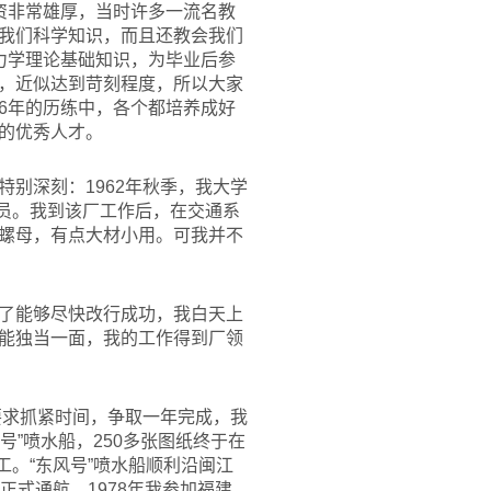
资非常雄厚，当时许多一流名教
我们科学知识，而且还教会我们
力学理论基础知识，为毕业后参
，近似达到苛刻程度，所以大家
6年的历练中，各个都培养成好
的优秀人才。
别深刻：1962年秋季，我大学
术员。我到该厂工作后，在交通系
螺母，有点大材小用。可我并不
了能够尽快改行成功，我白天上
能独当一面，我的工作得到厂领
要求抓紧时间，争取一年完成，我
号”喷水船，250多张图纸终于在
竣工。“东风号”喷水船顺利沿闽江
式通航。1978年我参加福建