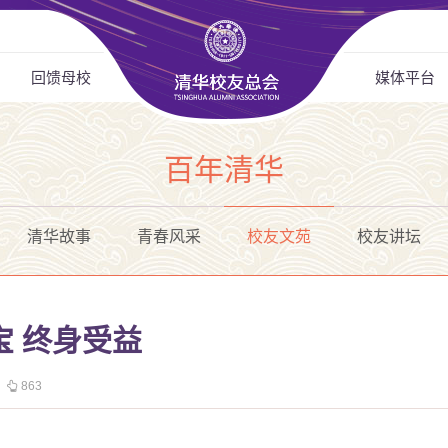
回馈母校
媒体平台
百年清华
清华故事
青春风采
校友文苑
校友讲坛
宝 终身受益
863