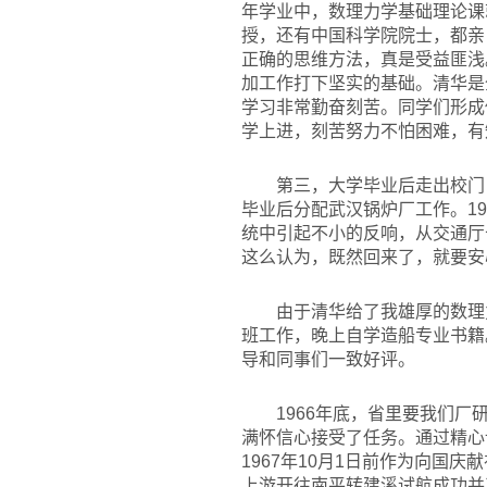
年学业中，数理力学基础理论课
授，还有中国科学院院士，都亲
正确的思维方法，真是受益匪浅
加工作打下坚实的基础。清华是
学习非常勤奋刻苦。同学们形成
学上进，刻苦努力不怕困难，有
第三，大学毕业后走出校门
毕业后分配武汉锅炉厂工作。1
统中引起不小的反响，从交通厅
这么认为，既然回来了，就要安
由于清华给了我雄厚的数理
班工作，晚上自学造船专业书籍
导和同事们一致好评。
1966
年底，省里要我们厂
满怀信心接受了任务。通过精心设
1967年10月1日前作为向国庆
上游开往南平转建溪试航成功并