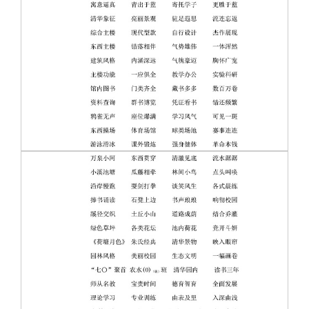
关闭
信息化服务
总会简介
三创大赛
会长致辞
实用信息
总会章程
理事会名单
制度法规
联系我们