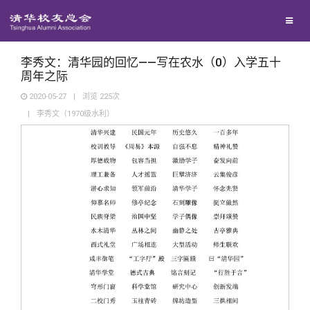
兴趣群体
捐赠方法
我要订阅
清华故事
西南联大校友会
义工计划
新媒体平台
青春风采
李秀文：清华园的回忆——写在农水（0）入学五十
周年之际
2020-05-27
|
浏览
225
次
校友文苑
|
李秀文（1970级水利）
校友讲坛
校友视界
校友服务
校友总会
终身学习