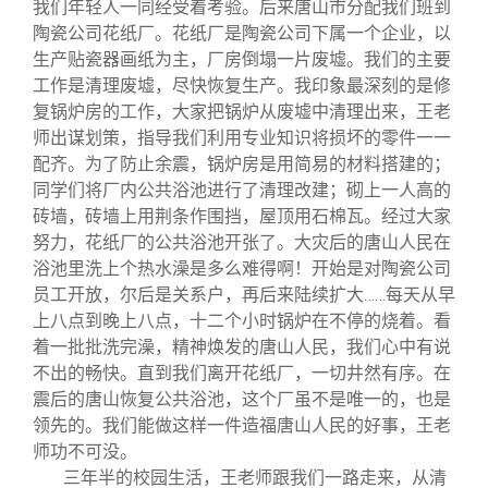
我们年轻人一同经受着考验。后来唐山市分配我们班到
陶瓷公司花纸厂。花纸厂是陶瓷公司下属一个企业，以
生产贴瓷器画纸为主，厂房倒塌一片废墟。我们的主要
工作是清理废墟，尽快恢复生产。我印象最深刻的是修
复锅炉房的工作，大家把锅炉从废墟中清理出来，王老
师出谋划策，指导我们利用专业知识将损坏的零件一一
配齐。为了防止余震，锅炉房是用简易的材料搭建的；
同学们将厂内公共浴池进行了清理改建；砌上一人高的
砖墙，砖墙上用荆条作围挡，屋顶用石棉瓦。经过大家
努力，花纸厂的公共浴池开张了。大灾后的唐山人民在
浴池里洗上个热水澡是多么难得啊！开始是对陶瓷公司
员工开放，尔后是关系户，再后来陆续扩大……每天从早
上八点到晚上八点，十二个小时锅炉在不停的烧着。看
着一批批洗完澡，精神焕发的唐山人民，我们心中有说
不出的畅快。直到我们离开花纸厂，一切井然有序。在
震后的唐山恢复公共浴池，这个厂虽不是唯一的，也是
领先的。我们能做这样一件造福唐山人民的好事，王老
师功不可没。
三年半的校园生活，王老师跟我们一路走来，从清