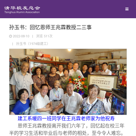
兴趣群体
捐赠方法
我要订阅
清华故事
西南联大校友会
义工计划
新媒体平台
青春风采
孙玉书：回忆恩师王兆霖教授二三事
2022-08-10
|
浏览
511
次
|
孙玉书（1974级建工）
校友文苑
校友讲坛
校友视界
校友服务
建工系暖四一班同学在王兆霖老师家为他祝寿
校友总会
终身学习
恩师王兆霖教授离开我们六年了，回忆起在校三年
半的学习生活和毕业后与老师的相处，至今令人难忘。