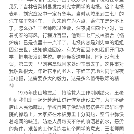
见到了吉林省梨树县发给刘宪章同学的电报。这个电报
表明，刘宪章家中一定有急事。当时从城里到二七厂的
汽车属于郊区车，一般末班车为六点，乘汽车是赶不上
了，怎么办？王老师吃过晚饭，深夜骑车四个小时，冒
着初春的寒风，行程近百里，他到二七厂技校宿舍（锅
炉房）已是夜里十一点半了。电报内容是刘宪章的姐姐
因公去世，通知他速回家。有关方面因不知我们开门办
学，把电报发到学校。老师连夜送电报，时间没有耽
误，第二天一早刘宪章就回家处理丧事去了。这件事对
我触动很大，年近花甲的老人，不辞辛苦地为同学深夜
送电报，这需要多大的毅力，这是多么值得歌颂的精
神！
1976
年唐山地震后，抢险救人工作刚刚结束，王老
师同我们班一起赶赴唐山进行恢复建设工作，为了不给
唐山人民添麻烦，学校自带了活动板房搭建在煤矿医学
院的操场上，大家挤在木板房里十分闷热，空气中弥漫
着难闻的味道，防疫人员每天不停的喷洒着药水，恶劣
的条件，艰苦的工作锻炼着每个同学的意志，王老师同