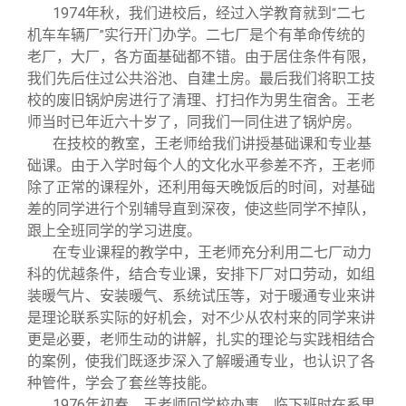
关闭
信息化服务
总会简介
1974
年秋，我们进校后，经过入学教育就到
二七
“
机车车辆厂
实行开门办学。二七厂是个有革命传统的
”
老厂，大厂，各方面基础都不错。由于居住条件有限，
三创大赛
会长致辞
我们先后住过公共浴池、自建土房。最后我们将职工技
校的废旧锅炉房进行了清理、打扫作为男生宿舍。王老
实用信息
总会章程
师当时已年近六十岁了，同我们一同住进了锅炉房。
在技校的教室，王老师给我们讲授基础课和专业基
础课。由于入学时每个人的文化水平参差不齐，王老师
理事会名单
除了正常的课程外，还利用每天晚饭后的时间，对基础
差的同学进行个别辅导直到深夜，使这些同学不掉队，
制度法规
跟上全班同学的学习进度。
在专业课程的教学中，王老师充分利用二七厂动力
科的优越条件，结合专业课，安排下厂对口劳动，如组
联系我们
装暖气片、安装暖气、系统试压等，对于暖通专业来讲
是理论联系实际的好机会，对不少从农村来的同学来讲
更是必要，老师生动的讲解，扎实的理论与实践相结合
的案例，使我们既逐步深入了解暖通专业，也认识了各
种管件，学会了套丝等技能。
1976
年初春，王老师回学校办事，临下班时在系里