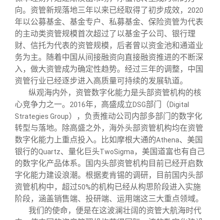
向。资管新规落地三年以来已经取得了初步成效，
2020
年以公募基金、基金专户、私募基金、保险资管为代表
的主动类资管规模首次超过了以基金子公司、银行理
财、信托为代表的资管规模，后者曾以资金池和通道业
务为主。随着中国从间接融资向直接融资推进的不断深
入，做大资管成为确定性趋势。经过三年的调整，中国
资管行业已经逐步进入高质量可持续的发展轨道。
纵观海内外，资管数字化能力是头部资管机构的核
心竞争力之一。
年，高盛成立
部门（
2016
DSG
Digital
），负责推动公司内部多部门的数字化
Strategies Group
转型与落地。除高盛之外，海外头部资管机构均在资管
数字化能力上重点投入。比如摩根大通的
、美国
Athena
银行的
、量化巨头
，美国道富也有自己
Quartz
TwoSigma
的数字化产品体系。国内头部资管机构目前已经开启数
字化能力建设浪潮。根据麦肯锡的调研，目前国内头部
资管机构中，超过
的机构已经从构思阶段进入实施
50%
阶段，涵盖销售端、投研端、运用端这三大重点领域。
我们的使命，便是在这波澜壮阔的资管大航海时代