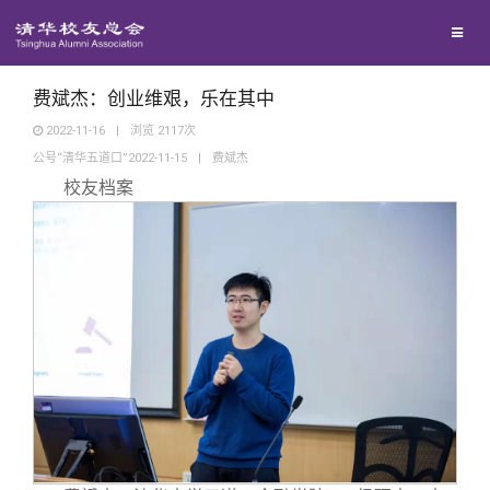
兴趣群体
捐赠方法
我要订阅
清华故事
西南联大校友会
义工计划
新媒体平台
青春风采
费斌杰：创业维艰，乐在其中
2022-11-16
|
浏览
2117
次
公号“清华五道口”2022-11-15
|
费斌杰
校友文苑
校友档案
校友讲坛
校友视界
校友服务
校友总会
终身学习