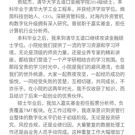
关闭
信息化服务
总会简介
费斌杰，清华大学五道口金融学院
级硕士，本
2014
科毕业于清华大学工业工程系，并获经济学双学位。熵
简科技创始人、
。深耕资管科技，对海内外资管机
CEO
三创大赛
会长致辞
构数字化升级拥有深入研究。曾就职于嘉实基金，担任
计算机行业分析师。
本科毕业之后，我来到清华五道口继续攻读金融硕
实用信息
总会章程
士学位。小院给我们提供了一流的学习资源和学习环
境，无论是顶级的师资力量，还是业界专家的精彩讲
理事会名单
座，都给我们营造了一个产学研相结合的学习氛围。在
那段宝贵的学习时光中，小院是我们的避风港湾，也是
我们的世外桃源，大家一起熬夜攻坚，一起经历成功的
制度法规
愉悦，一同经受失败的苦楚，互相切磋，共同成长，不
亦乐乎。在小院的这两年时光，我不仅收获了知识，而
联系我们
且结识了后来一起创业的优秀伙伴。
硕士毕业后，我加入嘉实基金担任股票分析师，负
责覆盖
板块。在工作过程中，我逐渐意识到资管行
TMT
业整体的数字化水平仍处于初级阶段。无论是投资研
究、风控合规，还是业绩归因，大量繁复的数据处理工
作还是由业务人员手动完成。这种重复工作大幅增加了