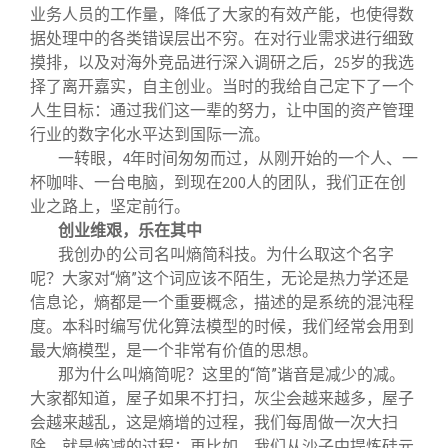
业务人员的工作量，降低了大家的有效产能，也使得数
据处理中的各类错误层出不穷。在对行业需求进行细致
摸排，以及对海外竞品进行深入调研之后，
岁的我选
25
择了离开嘉实，自主创业。当时的我给自己定下了一个
人生目标：通过我们这一辈的努力，让中国的资产管理
行业的数字化水平达到国际一流。
一转眼，
年时间匆匆而过，从刚开始的一个人、一
4
杯咖啡、一台电脑，到现在
人的团队，我们正在创
200
业之路上，坚定前行。
创业维艰，乐在其中
我创办的公司名叫熵简科技。为什么取这个名字
呢？大家对“熵”这个词应该不陌生，无论是热力学还是
信息论，熵都是一个重要概念，描述的是系统的混沌程
度。本科时编写优化算法模型的时候，我们经常会用到
最大熵模型，是一个非常有价值的思想。
那为什么叫熵简呢？这里的“简”谐音是减少的减。
大家都知道，屋子如果不打扫，灰尘会越来越多，屋子
会越来越乱，这是熵增的过程，我们每周做一次大扫
除，就是熵减的过程；再比如，我们从沙子中提炼硅元