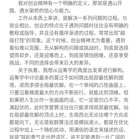
我对创业精神有一个明确的定义，那就是遇山开
路、遇水架桥的信心与能力。
工作从本质上来讲，是解决一系列问题的过程。与
就业相比，创业的特点在于遇到问题时往往没有明确的
教程或指导，并且没有循序渐进的过程，常常出现“越
级打怪”的现象。这个时候，创业精神尤为重要。遇到
看似难以克服、无从解构的问题或挑战时，到底是选择
望而却步，还是迎难而上，到底是惧怕困难，还是享受
挑战，不同的选择会带来巨大的差异。
关于执着，我想从运筹学的角度出发来进行解构。
运筹学中讨论最多的莫过于如何跳出局部最优解的困
境，进而求得全局最优解。在一个单纯的凸性曲面上，
只要沿着梯度最大的方向不断前行，就能达到顶峰。但
如果把人生比作一张曲面的话，它一定是凹凸不平，充
满起伏的，此时贪婪算法往往只能求得局部最优解。站
在局部最优解的顶点上时，东南西北无论往哪个方向走
都是向下。无论是蚁群算法还是模拟退火，都是在优化
过程中加上一个随机扰动，用通俗的语言来描述的话，
就是“鼓起勇气走出舒适区，说不定能遇到一片广阔的