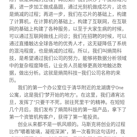
素，进一步加工做成晶圆，通过光刻机做成芯片，这也
是熵减的过程；再进一步，我们在芯片的基础上，构建
了计算机，在计算机的基础上，构建了互联网，在互联
网的基础上构建了各种服务，以至于大家生病的时候，
可以通过互联网做线上问诊；我们在招聘的时候，可以
通过直播触达全球各地的优秀人才，这无疑降低了系统
的混沌程度，也是熵减的过程。所以，我们叫熵简科
技，是希望通过我们公司的努力，能够将数据分析领域
中的复杂程度降低，让业务人员能够更高效地触达数
据，做出分析。这就是熵简科技—我们公司名称的来
历。
我们的第一个办公室位于清华附近的龙湖唐宁
One
公寓，这是我们
梦开始的地方
。在这里，我们通宵达
“
”
旦，发挥了
只要干不死，就往死里干
的精神。在短短
“
”
几个月后，我们发布了熵简科技的第一版产品，拿下了
第一个资管机构客户，获得了第一笔投资。
创业从来都不是一帆风顺的。马斯克将创业的过程
比作“嚼着玻璃，凝视深渊”，第一次看到这句话时，我