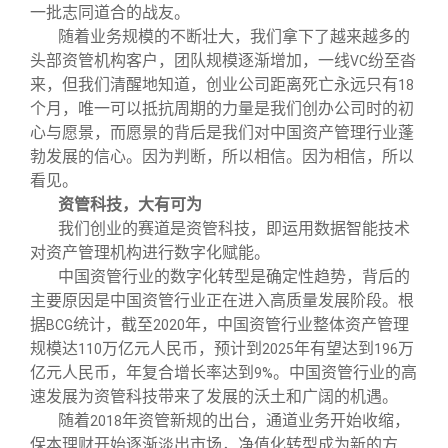
一批志同道合的战友。
随着业务规模的不断壮大，我们拿下了越来越多的
头部资管机构客户，团队规模逐渐增加，一线
纷至沓
VC
来，但我们清醒地知道，创业公司距离死亡永远只有
18
个月，唯一可以抵抗周期的力量是我们创办公司时的初
心与愿景，而愿景的背后是我们对中国资产管理行业蓬
勃发展的信心。因为判断，所以相信。因为相信，所以
看见。
资管科技，大有可为
我们创业的赛道是资管科技，即运用数据智能技术
对资产管理机构进行数字化赋能。
中国资管行业的数字化转型是确定性趋势，背后的
主要原因是中国资管行业正在进入高质量发展阶段。根
据
统计，截至
年，中国资管行业整体资产管理
BCG
2020
规模达
万亿元人民币，预计到
年有望达到
万
110
2025
196
亿元人民币，年复合增长率达到
。中国资管行业的高
9%
速发展为资管科技带来了发展的沃土和广阔的机遇。
随着
年资管新规的出台，通道业务开始收缩，
2018
保本理财开始逐渐淡出市场，净值化转型成为新的方