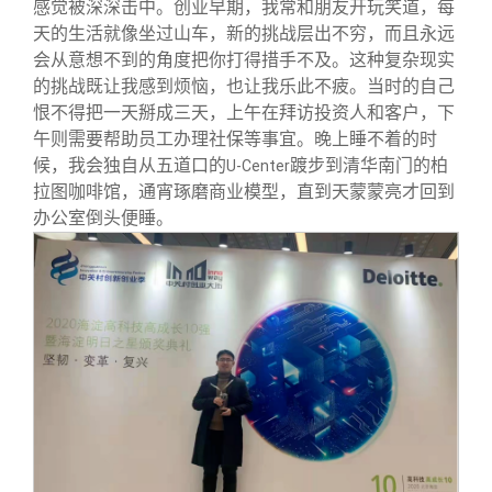
感觉被深深击中。创业早期，我常和朋友开玩笑道，每
天的生活就像坐过山车，新的挑战层出不穷，而且永远
会从意想不到的角度把你打得措手不及。这种复杂现实
的挑战既让我感到烦恼，也让我乐此不疲。当时的自己
恨不得把一天掰成三天，上午在拜访投资人和客户，下
午则需要帮助员工办理社保等事宜。晚上睡不着的时
候，我会独自从五道口的
踱步到清华南门的柏
U-Center
拉图咖啡馆，通宵琢磨商业模型，直到天蒙蒙亮才回到
办公室倒头便睡。