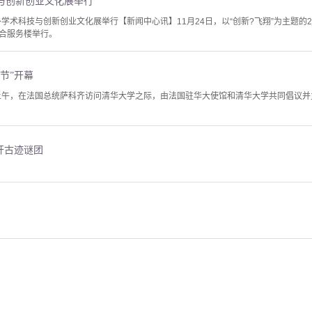
与创新创业文化展举行
学术科技与创新创业文化展举行【新闻中心讯】11月24日，以“创新?飞翔”为主题的
合服务楼举行。
节”开幕
日上午，在法国总统萨科齐访问清华大学之际，由法国驻华大使馆和清华大学共同倡议并
开古迹谜团