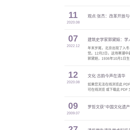
11
观点:张杰：改革开放
2020.08
07
建筑史学家郭黛姮：学
2022.12
年末岁尾，北京出现了入冬
觉。12月2日，这场寒潮
郭黛姮，1936年10月1
12
文化:古韵今声在清华
2020.08
如果您无法在线浏览此 PDF 
可在线浏览 或下载此 PDF 
09
罗哲文获“中国文化遗产
2009.07
27