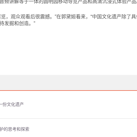
音频讲解等于一体的圆明园移动导览产品和高清沉浸式体验产品
展览，观众观看后很震撼。”在郭黛姮看来，“中国文化遗产除了
待发掘和创造。”
一份文化遗产
保护的思考和探索