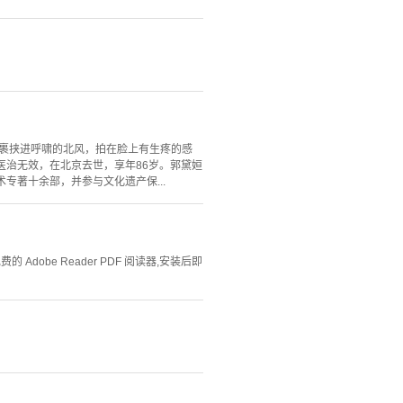
，裹挟进呼啸的北风，拍在脸上有生疼的感
医治无效，在北京去世，享年86岁。郭黛姮
专著十余部，并参与文化遗产保...
Adobe Reader PDF 阅读器,安装后即