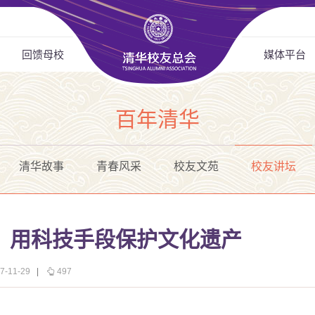
回馈母校
媒体平台
百年清华
清华故事
青春风采
校友文苑
校友讲坛
：用科技手段保护文化遗产
-11-29
|
497