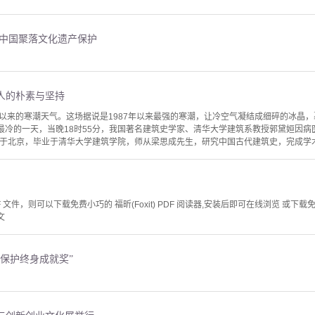
与中国聚落文化遗产保护
人的朴素与坚持
以来的寒潮天气。这场据说是1987年以来最强的寒潮，让冷空气凝结成细碎的冰晶
中最冷的一天，当晚18时55分，我国著名建筑史学家、清华大学建筑系教授郭黛姮因病
日生于北京，毕业于清华大学建筑学院，师从梁思成先生，研究中国古代建筑史，完成学术
文件，则可以下载免费小巧的 福昕(Foxit) PDF 阅读器,安装后即可在线浏览 或下载免费的 
文
保护终身成就奖”