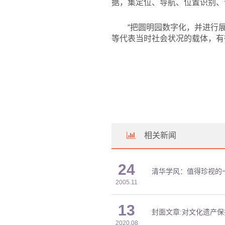
据，集定位、导航、位置识别、
“把圆明园数字化，并进行
等代表当时社会状况的载体，有
相关新闻
24
清华学风：值得珍视的
2005.11
13
封面文章:对文化遗产
2020.08