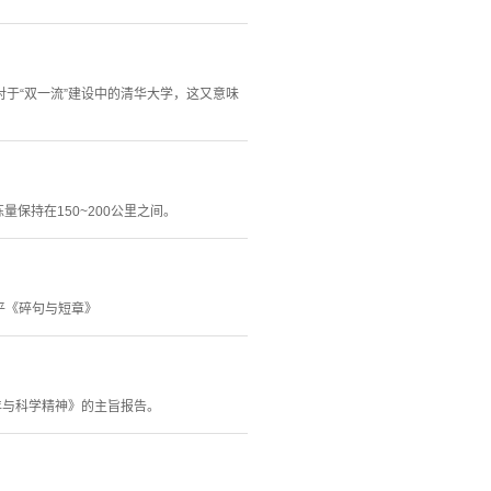
于“双一流”建设中的清华大学，这又意味
保持在150~200公里之间。
平《碎句与短章》
年与科学精神》的主旨报告。