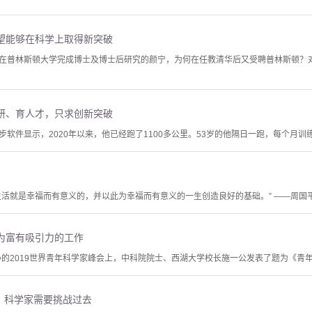
望能够在科学上取得新突破
在普林斯顿大学完成博士及博士后研究的颜宁，为何在任教清华后又受聘普林斯顿？对
研、育人才，只求创新突破
软件显示，2020年以来，他已经跑了1100多公里。53岁的他隔日一跑，每个月训练量
生活就是幸福而有意义的，并以此为幸福而有意义的一生创造良好的基础。” ——周国
为富有吸引力的工作
举办的2019世界青年科学家峰会上，中科院院士、西湖大学校长施一公发表了题为《青
：科学家需要挑战过去