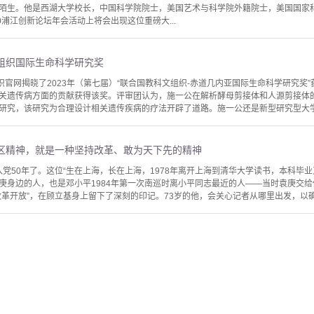
陌生。他是西湖大学校长，中国科学院院士，美国艺术与科学院外籍院士，美国国家
0浦江创新论坛年会活动上将会出现这位重磅大...
组织国际生命科学研究奖
织官网揭晓了2023年（第七届）“联合国教科文组织-赤道几内亚国际生命科学研究奖
关遗传病方面的贡献获得该奖。评审团认为，施一公在解析酵母剪接体和人源剪接体的
研究，该研究为合理设计相关遗传疾病的疗法开辟了道路。施一公还是新型研究型大学—
区精神，就是一种坚持改革、敢为天下先的精神
基入党50年了。这位“生在上海，长在上海，1978年离开上海到清华大学读书，本科毕
庚身边的人，也是邓小平1984年第一次南巡时离小平同志最近的人——当时袁庚交
革开放”，在顾立基身上留下了深刻的印记。73岁的他，会关心记者从哪里出发，以确定