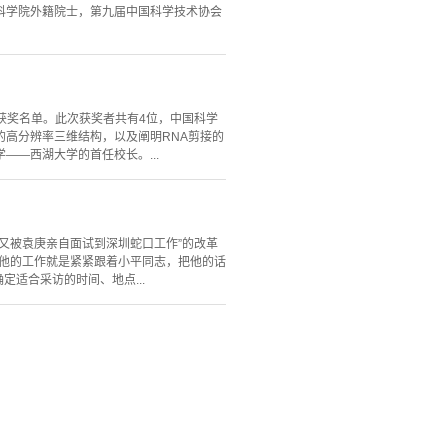
科学院外籍院士，第九届中国科学技术协会
”获奖名单。此次获奖者共有4位，中国科学
高分辨率三维结构，以及阐明RNA剪接的
—西湖大学的首任校长。...
业又被袁庚亲自面试到深圳蛇口工作”的改革
给他的工作就是紧紧跟着小平同志，把他的话
适合采访的时间、地点...