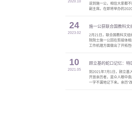
2020.10
说到施一公，相信大家都不
副主席。在即将举办的202
24
施一公获联合国教科文
2023.02
2月21日，联合国教科文组
院院士施一公因在剪接体相
工作机理方面做出了开拓性
10
顾立基的蛇口记忆：特
2021.05
到2021年7月1日，顾立
开放亲历者，是众人眼中袁
一字不漏地记下来。亲历“改