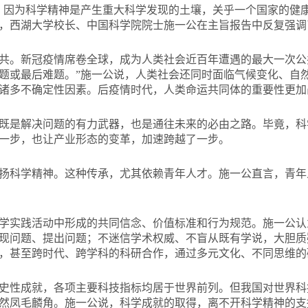
？因为科学精神是产生重大科学发现的土壤，关乎一个国家的健康发
，西湖大学校长、中国科学院院士施一公在主旨报告中反复强调
共。新冠疫情席卷全球，成为人类社会近百年遭遇的最大一次公
题或最后难题。”施一公说，人类社会还同时面临气候变化、自
诸多不确定性因素。后疫情时代，人类命运共同体的重要性更加
既是解决问题的有力武器，也是通往未来的必由之路。毕竟，科
一步，也让产业形态的变革，加速跨越了一步。
扬科学精神。这种传承，尤其依赖青年人才。施一公直言，青年
学实践活动中形成的共同信念、价值标准和行为规范。施一公认
现问题、提出问题；不迷信学术权威、不盲从既有学说，大胆质
，甚至跨时代、跨学科的科研合作，通过多元文化、不同思维的
史性成就，各项主要科技指标均居于世界前列。但我国对世界科
然凤毛麟角。施一公说，科学成就的取得，离不开科学精神的支