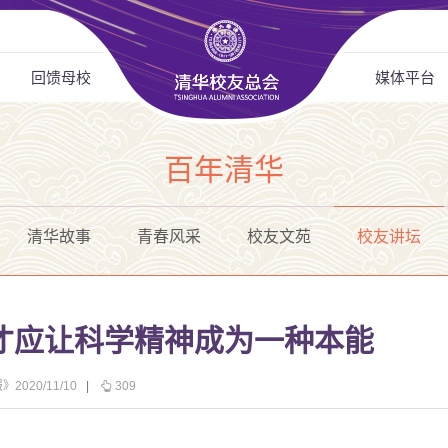
回馈母校
媒体平台
百年清华
清华故事
青春风采
校友文苑
校友讲坛
才应让科学精神成为一种本能
2020/11/10
|
309