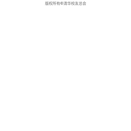
关闭
信息化服务
总会简介
版权所有©清华校友总会
三创大赛
会长致辞
实用信息
总会章程
理事会名单
制度法规
联系我们