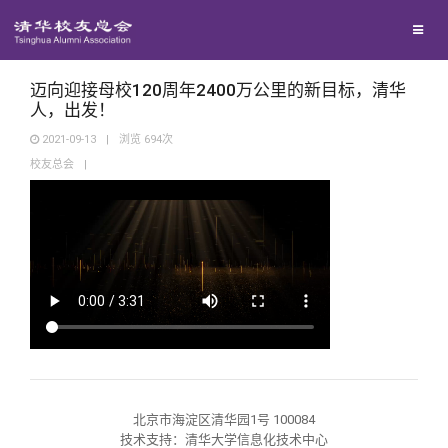
兴趣群体
捐赠方法
我要订阅
清华故事
西南联大校友会
义工计划
新媒体平台
青春风采
迈向迎接母校120周年2400万公里的新目标，清华
人，出发！
2021-09-13
|
浏览
694
次
校友文苑
校友总会
|
校友讲坛
校友视界
校友服务
校友总会
终身学习
北京市海淀区清华园1号 100084
技术支持：清华大学信息化技术中心