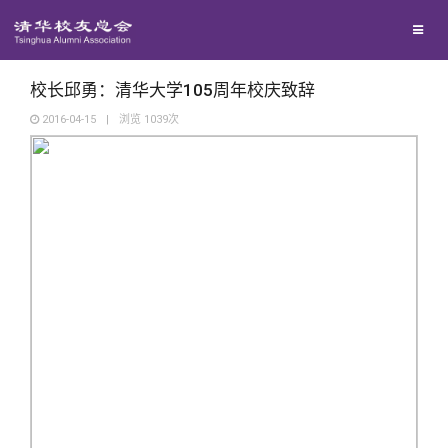
校友总会
兴趣群体
捐赠方法
我要订阅
清华故事
终身学习
关闭
西南联大校友会
义工计划
新媒体平台
青春风采
信息化服务
总会简介
校长邱勇：清华大学105周年校庆致辞
2016-04-15
|
浏览
1039
次
校友文苑
三创大赛
会长致辞
校友讲坛
实用信息
总会章程
校友视界
理事会名单
制度法规
联系我们