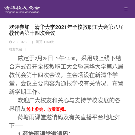
校友总会
兴趣群体
捐赠方法
我要订阅
清华故事
终身学习
关闭
西南联大校友会
义工计划
新媒体平台
青春风采
信息化服务
总会简介
欢迎参加｜清华大学2021年全校教职工大会第八届
教代会第十四次会议
2021-02-21
|
浏览
1150
次
校友文苑
三创大赛
会长致辞
校友总会
|
兹定于
月
日下午
，采用线上线下结
2
25
14:00
校友讲坛
实用信息
总会章程
合方式召开全校教职工大会暨清华大学第八届
教代会第十四次会议，主会场设在新清华学
校友视界
理事会名单
堂，会议主要内容为通报学校有关情况、布置
新学期工作。
欢迎广大校友和关心与支持学校发展的各
制度法规
界朋友
线上参会，收看直播。
荷塘雨课堂邀请码及有关直播平台地址如
联系我们
下——
1.
荷塘雨课堂邀请码：