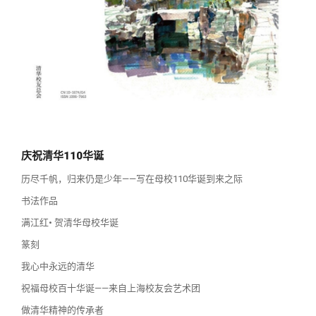
校友讲坛
实用信息
总会章程
校友视界
理事会名单
制度法规
联系我们
庆祝清华110华诞
历尽千帆，归来仍是少年——写在母校110华诞到来之际
书法作品
满江红• 贺清华母校华诞
篆刻
我心中永远的清华
祝福母校百十华诞——来自上海校友会艺术团
做清华精神的传承者