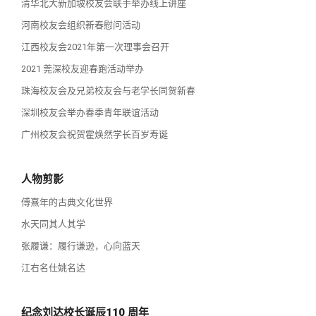
清华北大新加坡校友会联手举办线上讲座
河南校友会组织新春慰问活动
江西校友会2021年第一次理事会召开
2021 莞深校友迎春跑活动举办
珠海校友会及兄弟校友会与老学长同贺新春
深圳校友会举办春季青年联谊活动
广州校友会祝贺霍焕然学长百岁寿诞
人物剪影
傅熹年的古典文化世界
水天同其人其学
张履谦：履行谦逊，心向蓝天
江右名仕姚名达
纪念刘达校长诞辰110 周年