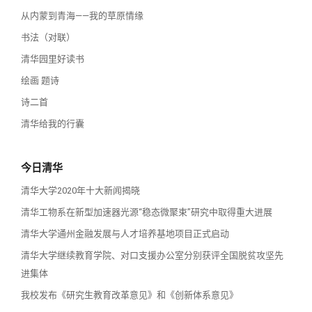
从内蒙到青海——我的草原情缘
书法（对联）
清华园里好读书
绘画 题诗
诗二首
清华给我的行囊
今日清华
清华大学2020年十大新闻揭晓
清华工物系在新型加速器光源“稳态微聚束”研究中取得重大进展
清华大学通州金融发展与人才培养基地项目正式启动
清华大学继续教育学院、对口支援办公室分别获评全国脱贫攻坚先
进集体
我校发布《研究生教育改革意见》和《创新体系意见》