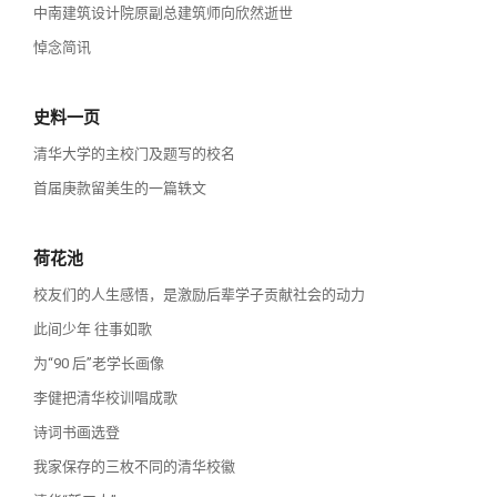
中南建筑设计院原副总建筑师向欣然逝世
悼念简讯
史料一页
清华大学的主校门及题写的校名
首届庚款留美生的一篇轶文
荷花池
校友们的人生感悟，是激励后辈学子贡献社会的动力
此间少年 往事如歌
为“90 后”老学长画像
李健把清华校训唱成歌
诗词书画选登
我家保存的三枚不同的清华校徽