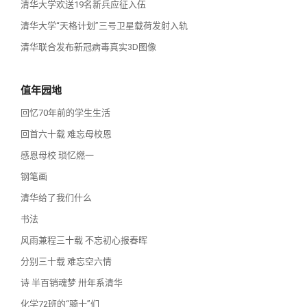
清华大学欢送19名新兵应征入伍
清华大学“天格计划”三号卫星载荷发射入轨
清华联合发布新冠病毒真实3D图像
值年园地
回忆70年前的学生生活
回首六十载 难忘母校恩
感恩母校 琐忆燃一
钢笔画
清华给了我们什么
书法
风雨兼程三十载 不忘初心报春晖
分别三十载 难忘空六情
诗 半百销魂梦 卅年系清华
化学72班的“骑士”们