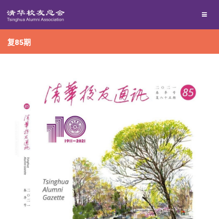
兴趣群体
捐赠方法
我要订阅
复85期
西南联大校友会
义工计划
新媒体平台
百年清华
校友服务
清华人物
校友总会
清华故事
终身学习
关闭
青春风采
信息化服务
总会简介
校友文苑
三创大赛
会长致辞