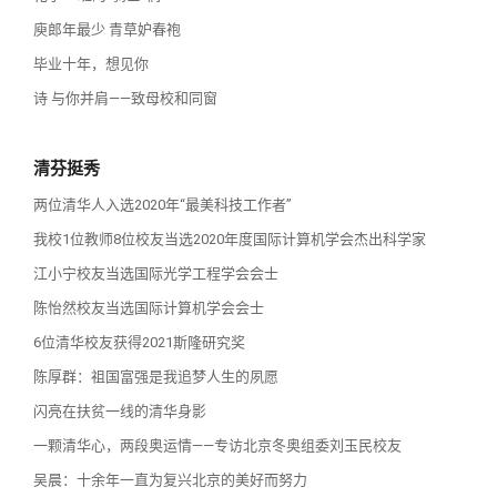
庾郎年最少 青草妒春袍
毕业十年，想见你
诗 与你并肩——致母校和同窗
清芬挺秀
两位清华人入选2020年“最美科技工作者”
我校1位教师8位校友当选2020年度国际计算机学会杰出科学家
江小宁校友当选国际光学工程学会会士
陈怡然校友当选国际计算机学会会士
6位清华校友获得2021斯隆研究奖
陈厚群：祖国富强是我追梦人生的夙愿
闪亮在扶贫一线的清华身影
一颗清华心，两段奥运情——专访北京冬奥组委刘玉民校友
吴晨：十余年一直为复兴北京的美好而努力