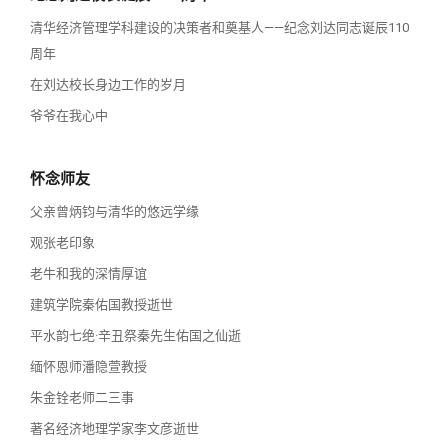
清华经济管理学科建设的决策者和奠基人——纪念刘达同志诞辰110
周年
在刘达校长身边工作的岁月
爷爷在我心中
怀念师友
父亲曾炳钧与清华的悠远学缘
观张老印象
老牛和我的深情厚谊
建筑学院秦佑国教授逝世
平水韵七绝·辛丑祭秦先生佑国之仙逝
缅怀恩师潘隐萱教授
朱金铨老师二三事
著名经济地理学家李文彦逝世