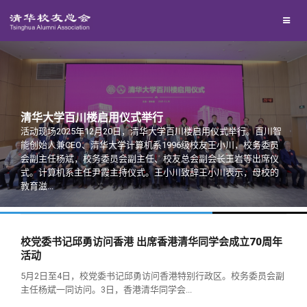
校友联络
回馈母校
地区联络
媒体平台
年级联络
捐赠项目
清华大学百川楼启用仪式举行
活动现场2025年12月20日，清华大学百川楼启用仪式举行。百川智
百年清华
院系校友工作
捐赠新闻
《清华校友通讯》
能创始人兼CEO、清华大学计算机系1996级校友王小川，校务委员
会副主任杨斌，校务委员会副主任、校友总会副会长王岩等出席仪
式。计算机系主任尹霞主持仪式。王小川致辞王小川表示，母校的
校友服务
专业委员会
捐赠纪事
《水木清华》
清华人物
教育滋...
校友总会
兴趣群体
捐赠方法
我要订阅
清华故事
终身学习
校党委书记邱勇访问香港 出席香港清华同学会成立70周年
活动
关闭
西南联大校友会
义工计划
新媒体平台
青春风采
信息化服务
总会简介
5月2日至4日，校党委书记邱勇访问香港特别行政区。校务委员会副
主任杨斌一同访问。3日，香港清华同学会...