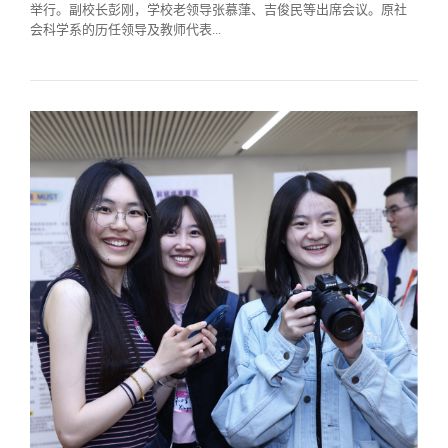
校友文苑
三创大赛
会长致辞
举行。副校长彭刚，学校老领导张慕葏、吉俊民等出席会议。原社
会科学系的历任领导及教师代表...
校友讲坛
实用信息
总会章程
校友视界
理事会名单
制度法规
联系我们