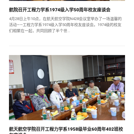
航院召开工程力学系1974级入学50周年校友座谈会
4月28日上午10点，在航天航空学院N428会议室举办了一场温馨的
活动——工程力学系1974级入学50周年校友座谈会。1974级的校友
们相聚在一起，共同回顾了半个世...
航天航空学院召开工程力学系1958级毕业60周年402班校