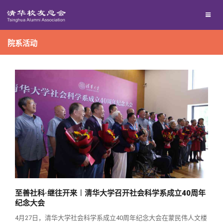
校友联络
院系活动
回馈母校
地区联络
媒体平台
年级联络
捐赠项目
百年清华
院系校友工作
捐赠新闻
《清华校友通讯》
校友服务
专业委员会
捐赠纪事
《水木清华》
清华人物
校友总会
兴趣群体
捐赠方法
我要订阅
清华故事
终身学习
至善社科·继往开来︱清华大学召开社会科学系成立40周年
关闭
西南联大校友会
义工计划
新媒体平台
青春风采
信息化服务
总会简介
纪念大会
4月27日，清华大学社会科学系成立40周年纪念大会在蒙民伟人文楼