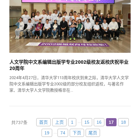
人文学院中文系编辑出版学专业2002级校友返校庆祝毕业
20周年
2024年4月27日，清华大学113周年校庆到来之际，清华大学人文学
院中文系编辑出版学专业2002级的部分校友组织返校，与著名作
家、清华大学人文学院教授格非在...
...
首页
上页
1
15
16
17
18
共737条
...
19
74
下页
尾页