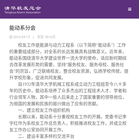
兴趣群体
西南联大校友会
能动系分会
2016-04-13
|
浏览
3616
次
校友工作是能源与动力工程系（以下简称“能动系”）工作
回馈母校
的重要组成部分，对全系的长远发展具有战略意义。近年来，
能动系围绕清华大学建设世界一流大学的使命，适应新时期综
媒体平台
合改革发展形势的需要，坚持“服务校友、服务母校、服务社
捐赠项目
会”的宗旨，广泛联络校友，整合校友资源，弘扬学校传统，提
升学校形象，促进共同发展。
百年清华
捐赠新闻
《清华校友通讯》
自1932年清华大学机械工程系成立动力工程组至今八十多
年的历史中，能动系培养了众多杰出的工程技术人才、学者和
行业领军人物，其中一些人后来走上了国家重要的领导岗位，
校友服务
捐赠纪事
《水木清华》
清华人物
为祖国的发展和民族的振兴做出了应有的贡献。
一、建立校友工作组织机构
长期以来，能动系十分重视校友工作的开展。党委书记李
校友总会
捐赠方法
我要订阅
清华故事
终身学习
宇红作为系校友工作总负责人，积极推进校友工作，并成立校
友工作办公室协同开展工作。
二、建设丰富多样的交流平台