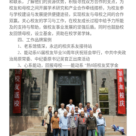
和联系，了解他们的资源优势，积极寻找双方合作的支点，为
校友和母校之间开展学术研究和产业合作牵线搭桥，为校友参
与学校建设与发展提供便捷途径，实现校友与母校之间的合作
双赢。关心校友的学习与工作，在校友成长过程中给予力所能
及的支持与帮助，做校友事业发展的坚强后盾。同时也鼓励校
友回馈母校，设立基金，资助在校学弟学妹。
四、工作品牌案例
1、老系馆情深，永远的校庆系友接待站
2、能动系65届校友毕业50周年庆祝班会举行，中共中央政
治局原常委、中纪委原书记吴官正出席活动
3、心系能动，回报母校——能动系 “热8班校友奖学金