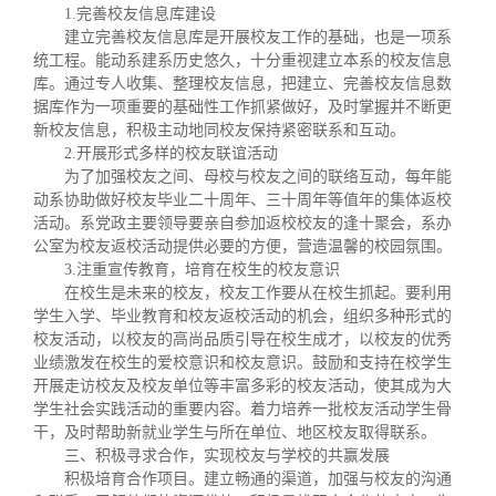
关闭
义工计划
新媒体平台
青春风采
信息化服务
总会简介
1.完善校友信息库建设
建立完善校友信息库是开展校友工作的基础，也是一项系
统工程。能动系建系历史悠久，十分重视建立本系的校友信息
校友文苑
三创大赛
会长致辞
库。通过专人收集、整理校友信息，把建立、完善校友信息数
据库作为一项重要的基础性工作抓紧做好，及时掌握并不断更
新校友信息，积极主动地同校友保持紧密联系和互动。
校友讲坛
实用信息
总会章程
2.开展形式多样的校友联谊活动
为了加强校友之间、母校与校友之间的联络互动，每年能
动系协助做好校友毕业二十周年、三十周年等值年的集体返校
校友视界
理事会名单
活动。系党政主要领导要亲自参加返校校友的逢十聚会，系办
公室为校友返校活动提供必要的方便，营造温馨的校园氛围。
3.注重宣传教育，培育在校生的校友意识
制度法规
在校生是未来的校友，校友工作要从在校生抓起。要利用
学生入学、毕业教育和校友返校活动的机会，组织多种形式的
校友活动，以校友的高尚品质引导在校生成才，以校友的优秀
联系我们
业绩激发在校生的爱校意识和校友意识。鼓励和支持在校学生
开展走访校友及校友单位等丰富多彩的校友活动，使其成为大
学生社会实践活动的重要内容。着力培养一批校友活动学生骨
干，及时帮助新就业学生与所在单位、地区校友取得联系。
三、积极寻求合作，实现校友与学校的共赢发展
积极培育合作项目。建立畅通的渠道，加强与校友的沟通