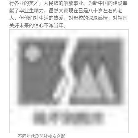
校友文苑
三创大赛
会长致辞
行各业的英才，为民族的解放事业、为新中国的建设奉
献了毕业生精力。虽然大家现在已是八十岁左右的老
人，但他们对生活的热爱，对母校的深厚感情，对祖国
校友讲坛
实用信息
总会章程
美好未来的信心不减当年。
校友视界
理事会名单
制度法规
联系我们
不同年代剧艺社校友合影