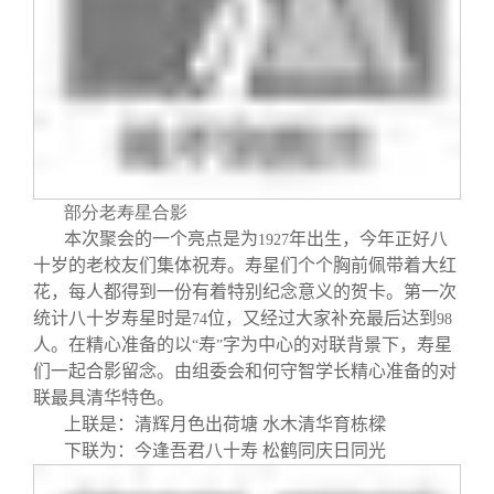
部分老寿星合影
本次聚会的一个亮点是为
年出生，今年正好八
1927
十岁的老校友们集体祝寿。寿星们个个胸前佩带着大红
花，每人都得到一份有着特别纪念意义的贺卡。第一次
统计八十岁寿星时是
位，又经过大家补充最后达到
74
98
人。在精心准备的以
寿
字为中心的对联背景下，寿星
“
”
们一起合影留念。由组委会和何守智学长精心准备的对
联最具清华特色。
上联是：清辉月色出荷塘
水木清华育栋樑
下联为：今逢吾君八十寿
松鹤同庆日同光