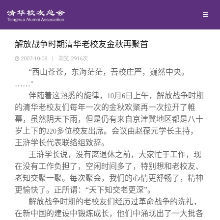
校友联络
回馈母校
地区联络
解放战争时期清华老校友金秋再聚首
2007-10-08
|
浏览
2916
次
“西山苍苍，东海茫茫，吾校庄严，巍然中央。
媒体平台
年级联络
捐赠项目
……
”
伴随着这熟悉的旋律，
月
日上午，解放战争时期
10
6
百年清华
院系校友工作
捐赠新闻
《清华校友通讯》
的清华老校友们每年一次的金秋欢聚再一次拉开了帷
幕，虽然阴天下雨，但是仍有来自京津冀地区都是八十
岁上下的
多位校友出席。会议由赵葆元学长主持，
220
校友服务
专业委员会
捐赠纪事
《水木清华》
清华人物
王浒学长代表联络组致辞。
王浒学长说，没有离退休之前，大家忙于工作，现
校友总会
兴趣群体
捐赠方法
我要订阅
清华故事
终身学习
在没有工作负担了，空闲时间多了，特别想和老校友、
老知交聚一聚。每次聚会，我们的心情更舒畅了，精神
更愉快了。正所谓：“天下知交老更深”。
关闭
西南联大校友会
义工计划
新媒体平台
青春风采
信息化服务
总会简介
解放战争时期的老校友们经历过革命战争的洗礼，
在新中国的建设中锻炼成长，他们中涌现出了一大批各