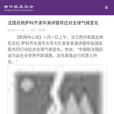
校友联络
回馈母校
地区联络
法国总统萨科齐清华演讲倡导应对全球气候变化
2007-11-28
|
浏览
1594
次
【新闻中心讯】
月
日上午，法兰西共和国总统
媒体平台
年级联络
捐赠项目
11
27
尼古拉
·
萨科齐在清华大学大礼堂发表演讲倡导各国采
取共同行动应对全球气候变化。他说：“中国和法国应
百年清华
院系校友工作
捐赠新闻
《清华校友通讯》
该为此在全世界开辟道路，这也是我此行的意义所
在。”
校友服务
专业委员会
捐赠纪事
《水木清华》
清华人物
校友总会
兴趣群体
捐赠方法
我要订阅
清华故事
终身学习
关闭
西南联大校友会
义工计划
新媒体平台
青春风采
信息化服务
总会简介