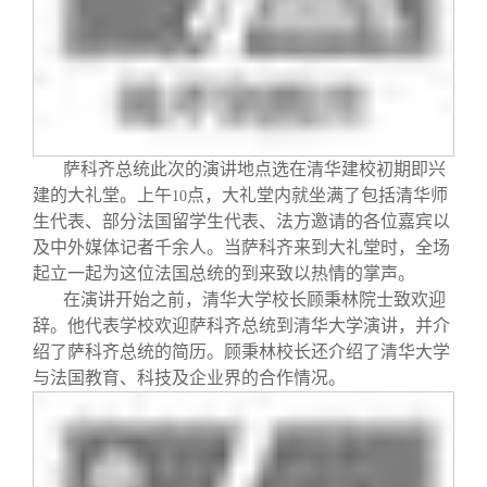
校友文苑
三创大赛
会长致辞
校友讲坛
实用信息
总会章程
校友视界
理事会名单
萨科齐总统此次的演讲地点选在清华建校初期即兴
建的大礼堂。上午
点，大礼堂内就坐满了包括清华师
10
制度法规
生代表、部分法国留学生代表、法方邀请的各位嘉宾以
及中外媒体记者千余人。当萨科齐来到大礼堂时，全场
联系我们
起立一起为这位法国总统的到来致以热情的掌声。
在演讲开始之前，清华大学校长顾秉林院士致欢迎
辞。他代表学校欢迎萨科齐总统到清华大学演讲，并介
绍了萨科齐总统的简历。顾秉林校长还介绍了清华大学
与法国教育、科技及企业界的合作情况。