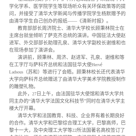
学化学系、医学院学生等现场听众有关环保政策等的提
问，并接受了清华大学新闻与传播学院学生杨默赠予的
由清华学生自己创办的报纸——《清新时报》。
教育部部长周济院士、清华大学校长顾秉林院士在
主席台就坐倾听了萨克齐总统的演讲。中国驻法大使赵
进军、外交部部长助理孔泉、清华大学副校长谢维和也
在现场参加了演讲会。
演讲前，顾秉林、周济、赵进军、孔泉、谢维和等
在工字厅与萨科齐总统和法国驻华大使
é
Herv
（苏和）等进行了会晤。顾秉林校长还代表清华
Ladsous
大学向萨科齐总统赠送了由清华大学美术学院教授制作
的雕塑礼物。
此外，
日上午，由法国驻华大使馆和清华大学共
27
同主办的“清华大学法国文化科技节”同时在清华大学主
楼大厅开幕。
清华大学和法国教育、科技、企业界有着长期良好
的合作。清华大学和巴黎综合理工大学，巴黎高师，巴
黎十一大，及中央理工大学等
所法国著名高校签订了
22