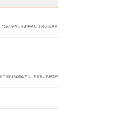
、北京大学教授许渊冲学长，向不久前刚刚
了原中国远征军抗战老兵、西南联大机械工程