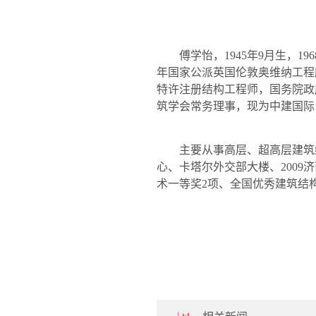
傅学怡，
1945
年
9
月生，
196
年国家公派英国伦敦奥维纳工程
特许注册结构工程师，国务院政
筑学会常务理事，现为中建国际
主要从事高层、超高层建筑
心、卡塔尔外交部大楼、
2009
济
术一等奖
2
项、全国优秀建筑结