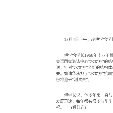
12
月
4
日
下午，趁傅学怡学
傅学怡学长
1968
年毕业于
奥运国家游泳中心“水立方”的
说，针对“水立方”全新的结构
关。如清华承担了“水立方”抗
份将迎来“测试赛”。
傅学长说，他多年来一直与
发展迅速，每年都有很多清华毕
祝。 (解红岩)