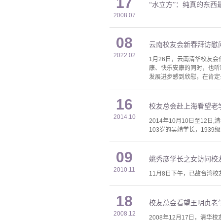
17
“水立方”：纯真的东西
2008.07
08
云南校友会新春拜访慰
2022.02
1月26日，云南清华校友
康、快乐安康的同时，也听
发展进步感到欣慰，在肯定云
16
校友总会赴上海看望老
2014.10
2014年10月10日至1
103岁的吴靖学长，1939
09
姚秀彦学长之女访问校
2010.11
11月8日下午，已故台湾
18
校友总会看望王明贞老
2008.12
2008年12月17日，清