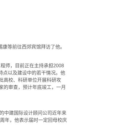
锡康等前往西郊宾馆拜访了他。
工程师，目前正在主持承担
2008
构特点以及建设中的若干情况。他
一批高校、科研单位开展科研攻
专家的审查，预计年底竣工，一月
的中建国际设计顾问公司近年来
周年，他表示届时一定回母校庆