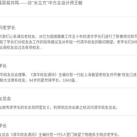
最容易共鸣——访“水立方”中方主设计师王敏
问老学长
会代表们心系诸位老校友，对已为祖国健康工作五十年的清华学长们进行了新春拜访和
取了学长们对校友会工作的指导建议及对年轻一代清华校友的殷切期望。老学长们对
南校友会过去各项校友...
学长
2日,清华校友总会理事、《清华校友通讯》主编孙哲一行赴上海看望老校友并开展“校友口述
级联大法律系校友、94岁的夏世铎学长，1943届...
友总会
校友姚秀彦学长的长女张同莹女士，利用到北京出差之机访问清华校友总会。
学长
华校友总会《清华校友通讯》主编孙哲一行5人登门探望了物理系王明贞老学长。