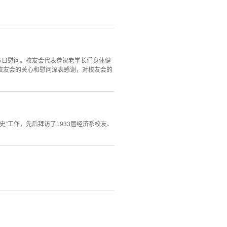
节日慰问。校友会代表恭祝老学长们身体健
校友会的关心和慰问深表感谢，对校友会的
史”工作，先后拜访了1933届经济系校友、