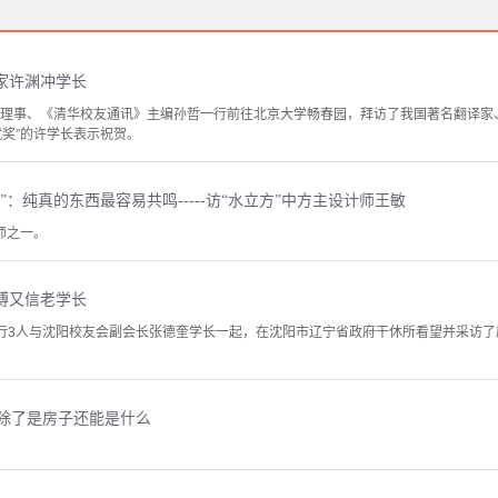
家许渊冲学长
会理事、《清华校友通讯》主编孙哲一行前往北京大学畅春园，拜访了我国著名翻译家
就奖”的许学长表示祝贺。
：纯真的东西最容易共鸣-----访“水立方”中方主设计师王敏
师之一。
傅又信老学长
一行3人与沈阳校友会副会长张德奎学长一起，在沈阳市辽宁省政府干休所看望并采访
 除了是房子还能是什么