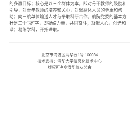
校友文苑
三创大赛
会长致辞
的多赢目标；核心是以三个群体为本，即对骨干教师的鼓励和
引导，对青年教师的培养和关心，对退离休人员的尊重和帮
助；向三航单位输送人才与争取科研合作。航院党委的基本方
校友讲坛
实用信息
总会章程
针是三个
“
凝
”
字，即凝结力量，共同奋斗；凝聚人心，创造和
谐；凝练学科，开拓进取。
校友视界
理事会名单
北京市海淀区清华园1号 100084
制度法规
技术支持：清华大学信息化技术中心
版权所有©清华校友总会
联系我们