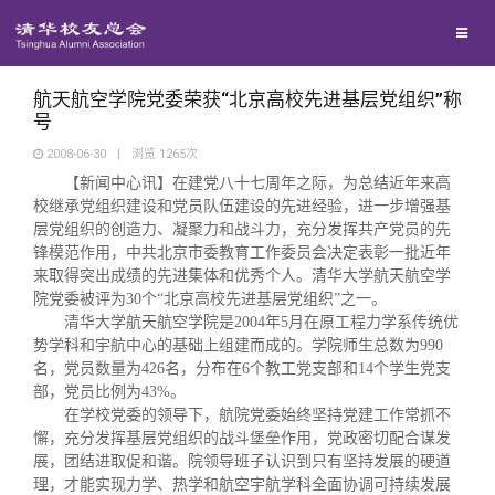
校友联络
回馈母校
地区联络
航天航空学院党委荣获“北京高校先进基层党组织”称
号
2008-06-30
|
浏览
1265
次
媒体平台
年级联络
捐赠项目
【新闻中心讯】在建党八十七周年之际，为总结近年来高
校继承党组织建设和党员队伍建设的先进经验，进一步增强基
层党组织的创造力、凝聚力和战斗力，充分发挥共产党员的先
百年清华
院系校友工作
捐赠新闻
《清华校友通讯》
锋模范作用，中共北京市委教育工作委员会决定表彰一批近年
来取得突出成绩的先进集体和优秀个人。清华大学航天航空学
校友服务
专业委员会
捐赠纪事
《水木清华》
清华人物
院党委被评为
30
个
“
北京高校先进基层党组织
”
之一。
清华大学航天航空学院是
2004
年
5
月在原工程力学系传统优
势学科和宇航中心的基础上组建而成的。学院师生总数为
990
校友总会
兴趣群体
捐赠方法
我要订阅
清华故事
终身学习
名，党员数量为
426
名，分布在
6
个教工党支部和
14
个学生党支
部，党员比例为
43%
。
在学校党委的领导下，航院党委始终坚持党建工作常抓不
关闭
西南联大校友会
义工计划
新媒体平台
青春风采
信息化服务
总会简介
懈，充分发挥基层党组织的战斗堡垒作用，党政密切配合谋发
展，团结进取促和谐。院领导班子认识到只有坚持发展的硬道
理，才能实现力学、热学和航空宇航学科全面协调可持续发展