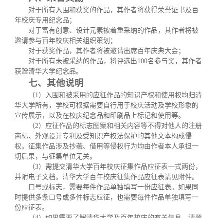
对于所有入围和获奖的作品，其作者将获得荣誉证书及百
年校庆专用纪念品；
对于富有创意、设计元素被着重采纳的作品，其作者将被
邀请参与百年校庆相关组织策划；
对于获奖作品，其作者将被邀请出席百年庆典大会；
对于所有未被采纳的作品，将评选出
100
名参与奖，其作者
获赠清华大学纪念品。
七、其他说明
（
1
）入围和被采用的应征作品的知识产权和使用权均归清
华大学所有，学校可根据需要自行用于校庆活动及学校形象的
宣传展示，以及在校庆纪念品和印刷品上标记和使用等。
（
2
）应征作品的标志图案和相关内容等不得对他人的注册
商标、外观设计专利及受知识产权法保护的其他文本构成侵
权。征集作品涉及抄袭、借用等侵权行为均由作者本人承担一
切后果，与征集单位无关。
（
3
）需提交清华大学百年校庆征集作品应征表一式两份，
并附电子文档。清华大学百年校庆征集作品应征表请见附件。
口号或标志，需要每件作品单独填写一份应征表。如果同
时提供多条口号或多件标志应征，也需要每件作品单独填写一
份应征表。
（
4
）如果需要了解清华大学及百年校庆的有关信息，请登