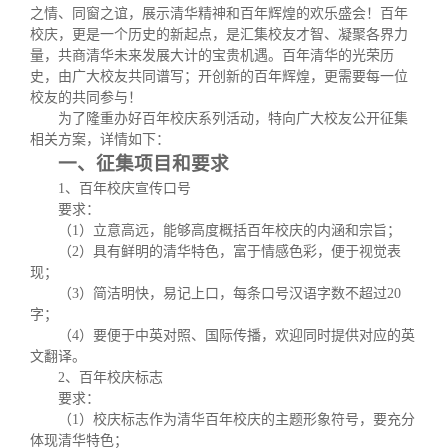
校友文苑
三创大赛
会长致辞
之情、同窗之谊，展示清华精神和百年辉煌的欢乐盛会！百年
校庆，更是一个历史的新起点，是汇集校友才智、凝聚各界力
量，共商清华未来发展大计的宝贵机遇。百年清华的光荣历
校友讲坛
实用信息
总会章程
史，由广大校友共同谱写；开创新的百年辉煌，更需要每一位
校友的共同参与！
为了隆重办好百年校庆系列活动，特向广大校友公开征集
校友视界
理事会名单
相关方案，详情如下：
一、征集项目和要求
制度法规
1
、百年校庆宣传口号
要求：
（
1
）立意高远，能够高度概括百年校庆的内涵和宗旨；
联系我们
（
2
）具有鲜明的清华特色，富于情感色彩，便于视觉表
现；
（
3
）简洁明快，易记上口，每条口号汉语字数不超过
20
字；
（
4
）要便于中英对照、国际传播，欢迎同时提供对应的英
文翻译。
2
、百年校庆标志
要求：
（
1
）校庆标志作为清华百年校庆的主题形象符号，要充分
体现清华特色；