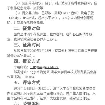
（
2
）图形简洁明快，易于识别，适用于各种宣传媒介，便
于制作纪念徽章、旗帜等；
（
3
）提交黑白稿、色彩稿（注明
CMYK
色值）及电子版
（
300dpi
，
JPG
格式，规格小于
3M
），
300
字以内设计创意说
明，并签属作品原创承诺。
二、征集对象
面向全体清华在校师生，世界各地、各行各业的清华校
友，也热情欢迎社会各界人士参与。
三、征集时间
从即日起至
2009
年
1
月
28
日
（有其他时限要求请直接与校庆
筹备办公室联系）。
四、提交方式
专用邮箱：
100@tsinghua.edu.cn
邮寄地址：北京市海淀区
清华大学百年校庆筹备委员会办
公室
邮编：
100084
五、评审方式
2009
年
1
月
28
日
—
3
月
20
日
，清华大学百年校庆筹备委员会
办公室将组织专家对应征作品进行评选，并产生入围作品。入
围作品将在网上发布，征求广大校友意见，确定获奖作品。
六、荣誉奖励