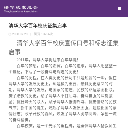
校友联络
回馈母校
地区联络
清华大学百年校庆征集启事
2008-07-28
|
浏览
13256
次
清华大学百年校庆宣传口号和标志征集
媒体平台
年级联络
捐赠项目
启事
百年清华
院系校友工作
捐赠新闻
《清华校友通讯》
2011
年，清华大学将迎来百年华诞！
百年的梦想，百年的希冀，百年的追求，清华人用整整一
个世纪，书写了一段奋斗与辉煌的历史！
校友服务
专业委员会
捐赠纪事
《水木清华》
清华人物
百年的历程，在人类历史的长河中只是短暂的一瞬，但在
清华大学的发展历史上，却是极为重要、最具历史意义的时
期。清华大学的发展，与国家的前途、民族的命运紧密相联。
校友总会
兴趣群体
捐赠方法
我要订阅
清华故事
终身学习
庚子赔款的历史，给了清华人不甘屈辱、奋斗自强的深刻激
励；抗日烽火的联大，赋予清华人抵御外辱、抗击侵略的民族
气节；新中国的诞生，燃起了清华人发愤图强、建设祖国的豪
关闭
西南联大校友会
义工计划
新媒体平台
青春风采
信息化服务
总会简介
情壮志；改革开放的春风，焕发了清华人勇攀高峰、争创一流
的奋斗精神。
百年校庆，是一个光荣的里程碑，是全体清华人畅叙师生