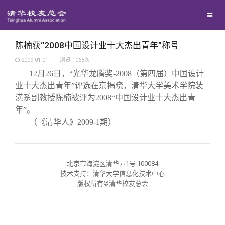
校友联络
回馈母校
地区联络
陈楠获“2008中国设计业十大杰出青年”称号
2009-01-01
|
浏览
1065
次
12月26日，“光华龙腾奖-2008（第四届）中国设计
媒体平台
年级联络
捐赠项目
业十大杰出青年”评选在京揭晓，清华大学美术学院装
潢系副教授陈楠被评为2008“中国设计业十大杰出青
百年清华
院系校友工作
捐赠新闻
《清华校友通讯》
年”。
（《清华人》2009-1期）
校友服务
专业委员会
捐赠纪事
《水木清华》
清华人物
北京市海淀区清华园1号 100084
校友总会
兴趣群体
捐赠方法
我要订阅
清华故事
终身学习
技术支持：清华大学信息化技术中心
版权所有©清华校友总会
关闭
西南联大校友会
义工计划
新媒体平台
青春风采
信息化服务
总会简介