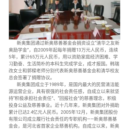
校友文苑
三创大赛
会长致辞
校友讲坛
实用信息
总会章程
校友视界
理事会名单
新奥集团通过新奥慈善基金会捐资设立“清华之友新
奥励学金”，自2009年起每年捐赠13万元人民币，连续
制度法规
5年，累计65万元人民币，用以资助家庭经济困难、学
习勤奋、生活简朴的本科生完成学业，成才报国。韩瑞
改女士和郭樑老师分别代表新奥慈善基金会和清华校友
联系我们
总会签署了捐赠协议。
新奥集团成立于1989年，是国内最大的民营清洁能
源运营企业，具有很强的社会责任感，自成立以来就坚
持“积极承担社会责任”、“回报社会”的慈善理念，积极
投身公益及慈善事业。近十几年来，新奥集团对外捐助
累计已达2.4亿元人民币。2005年12月，新奥集团股份
有限公司成立履行社会责任的专职机构——新奥慈善基
金会，是河北省首家企业慈善机构。自成立以来，新奥