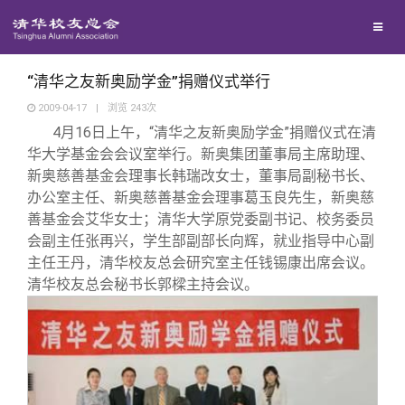
校友联络
回馈母校
地区联络
“清华之友新奥励学金”捐赠仪式举行
2009-04-17
|
浏览
243
次
4
月16日
上午，“清华之友新奥励学金”捐赠仪式在清
媒体平台
年级联络
捐赠项目
华大学基金会会议室举行。新奥集团董事局主席助理、
新奥慈善基金会理事长韩瑞改女士，董事局副秘书长、
百年清华
院系校友工作
捐赠新闻
《清华校友通讯》
办公室主任、新奥慈善基金会理事葛玉良先生，新奥慈
善基金会艾华女士；清华大学原党委副书记、校务委员
会副主任张再兴，学生部副部长向辉，就业指导中心副
校友服务
专业委员会
捐赠纪事
《水木清华》
清华人物
主任王丹，清华校友总会研究室主任钱锡康出席会议。
清华校友总会秘书长郭樑主持会议。
校友总会
兴趣群体
捐赠方法
我要订阅
清华故事
终身学习
关闭
西南联大校友会
义工计划
新媒体平台
青春风采
信息化服务
总会简介