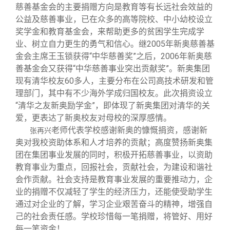
慈善基金会的主要捐赠方向是教育等有长远社会效益的
公益及慈善事业，已在众多的高等院校、中小幼校设立
奖学金和教育基金会，来帮助更多的贫困学生完成学
业、树立自力更生的勇气和信心。继2005年新奥慈善基
金会主席王玉锁获得“中华慈善奖”之后，2006年新奥慈
善基金会又获得“中华慈善事业突出贡献奖”。新奥集团
现有清华校友60多人，主要分布在公司高技术研发和管
理部门，其中有不少海外学成归国校友。此次捐资设立
“清华之友新奥励学金”，即体现了新奥集团对清华的关
爱，更表达了新奥校友对母校的深厚感情。
老师代表学校感谢新奥的慷慨捐资，感谢新
张再兴
奥对我校资助体系和人才培养的贡献；高度赞扬新奥集
团在集团事业发展的同时，积极开拓慈善事业，以资助
教育事业为重点，回报社会，贡献社会，为建设和谐社
会作贡献。社会支持是教育事业发展的重要推动力，企
业的捐赠不仅减轻了学生的经济压力，还能使受助学生
通过对企业的了解，学习企业艰苦奋斗的精神，增强自
己的社会责任感。学校珍惜每一笔捐赠，将管好、用好
每一笔资金！