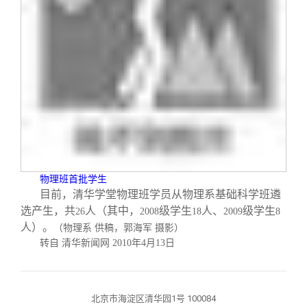
物理班首批学生
目前，清华学堂物理班学员从物理系基础科学班遴
选产生，共
人（其中，
级学生
人、
级学生
26
2008
18
2009
8
人）。
（物理系 供稿，郭海军 摄影）
转自 清华新闻网
2010
年
4
月
13
日
北京市海淀区清华园1号 100084