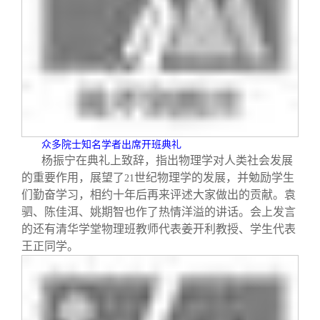
校友文苑
三创大赛
会长致辞
校友讲坛
实用信息
总会章程
校友视界
理事会名单
制度法规
众多院士知名学者出席开班典礼
杨振宁在典礼上致辞，指出物理学对人类社会发展
的重要作用，展望了
世纪物理学的发展，并勉励学生
联系我们
21
们勤奋学习，相约十年后再来评述大家做出的贡献。袁
驷、陈佳洱、姚期智也作了热情洋溢的讲话。会上发言
的还有清华学堂物理班教师代表姜开利教授、学生代表
王正同学。