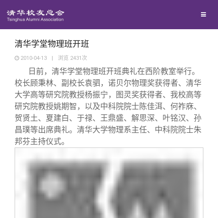
校友联络
回馈母校
地区联络
清华学堂物理班开班
2010-04-13
|
浏览
2431
次
日前，清华学堂物理班开班典礼在西阶教室举行。
媒体平台
年级联络
捐赠项目
校长顾秉林、副校长袁驷，诺贝尔物理奖获得者、清华
大学高等研究院教授杨振宁，图灵奖获得者、我校高等
百年清华
院系校友工作
捐赠新闻
《清华校友通讯》
研究院教授姚期智，以及中科院院士陈佳洱、何祚庥、
贺贤土、夏建白、于禄、王鼎盛、解思深、叶铭汉、孙
昌璞等出席典礼。清华大学物理系主任、中科院院士朱
校友服务
专业委员会
捐赠纪事
《水木清华》
清华人物
邦芬主持仪式。
校友总会
兴趣群体
捐赠方法
我要订阅
清华故事
终身学习
关闭
西南联大校友会
义工计划
新媒体平台
青春风采
信息化服务
总会简介