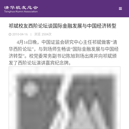
校友联络
回馈母校
地区联络
祁斌校友西阶论坛谈国际金融发展与中国经济转型
2010-04-16
|
浏览
2504
次
4
月
日晚，中国证监会研究中心主任祁斌做客“清
媒体平台
14
年级联络
捐赠项目
华西阶论坛”，与到场师生畅谈“国际金融发展与中国经
济转型”。校党委常务副书记陈旭到场出席并向祁斌颁
百年清华
院系校友工作
捐赠新闻
《清华校友通讯》
发了西阶论坛演讲嘉宾纪念牌。
校友服务
专业委员会
捐赠纪事
《水木清华》
清华人物
校友总会
兴趣群体
捐赠方法
我要订阅
清华故事
终身学习
关闭
西南联大校友会
义工计划
新媒体平台
青春风采
信息化服务
总会简介