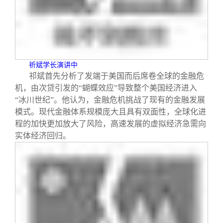
校友文苑
三创大赛
会长致辞
校友讲坛
实用信息
总会章程
校友视界
理事会名单
祈斌学长演讲中
祁斌首先分析了发端于美国而后席卷全球的金融危
机，由次贷引发的“蝴蝶效应”导致整个美国经济进入
制度法规
“冰川世纪”。他认为，金融危机挑战了现有的金融发展
模式。现代金融体系规模庞大且具有双面性，全球化进
程的加快更加放大了风险，高速发展的虚拟经济急需向
联系我们
实体经济回归。