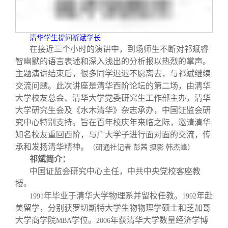
清华学生提问祈斌学长
在接近三个小时的演讲中，到场师生不断对祁斌睿
智幽默的语言表述和深入浅出的分析报以热烈的掌声。
主题演讲结束后，很多同学迟迟不愿离去，与祁斌继续
交流问题。此次讲座是清华西阶论坛的第二场，由清华
大学校友总会、清华大学党委研究生工作部主办，清华
大学研究生会及《水木清华》杂志承办，中国证监会研
究中心特别支持。旨在百年校庆年来临之际，邀请清华
知名校友重回西阶，与广大学子进行面对面的交流，传
承和发扬清华精神。
（研通社记者 彭茜 摄影 韩杰峰）
祁斌简介：
中国证监会研究中心主任，中共中央党校客座教
授。
年毕业于清华大学物理系并留校任教。
年赴
1991
1992
美留学，分别获罗切斯特大学生物物理学硕士和芝加哥
大学商学院
学位。
年获清华大学数量经济学博
MBA
2006