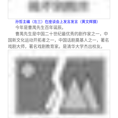
校友文苑
三创大赛
会长致辞
校友讲坛
实用信息
总会章程
孙哲主编（左三）在座谈会上发言发言（黄文辉摄）
今年是曹禺先生百年诞辰。
校友视界
理事会名单
曹禺先生是中国二十世纪最优秀的剧作家之一，中
国新文化运动开拓者之一，中国话剧奠基人之一，著名
戏剧大师，著名戏剧教育家。是清华大学杰出校友。
制度法规
联系我们