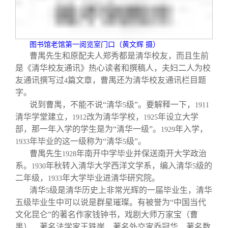
图书馆老馆第一阅览室门口（黄文辉 摄）
曹禺先生和原配夫人郑秀都是清华校友，而且生前
是《清华校友通讯》热心读者和撰稿人，夫妇二人为校
友通讯撰写过
篇文章，曹禺还为清华校友通讯栏目题
4
字。
说到曹禺，不能不说“清华
级”。要解释一下，
5
1911
清华学堂建立，
改为清华学校，
年设立大学
1912
1925
部，那一年入学的学生是为“清华一级”。
年入学，
1929
年毕业的这一级称为“清华
级”。
1933
5
曹禺先生
年南开中学毕业并保送南开大学政治
1928
系。
年秋转入清华大学西洋文学系，编入清华
级的
1930
5
二年级，
年大学毕业进清华研究院。
1933
清华
级是清华历史上非常光辉的一届毕业生，清华
5
五级毕业生中可以说是群星璀璨。有被誉为“中国当代
文化昆仑”的著名作家钱钟书，戏剧大师万家宝（曹
禺），著名法学家王铁崖，著名外交家乔冠华，著名数