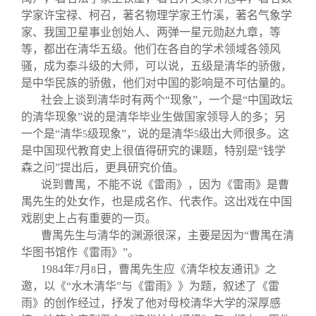
学家许宝禄、柯召，著名物理学家王竹溪，著名气象学
家、我国卫星事业创始人、两弹一星元勋赵九章，等
等，都出在清华五级。他们在各自的学术领域各领风
骚，成为泰斗级的大师，可以说，五级是清华的骄傲，
是中华民族的骄傲，他们对中国的影响是不可估量的。
社会上谈到清华时有两个“现象”，一个是“中国政坛
的清华现象”说的是清华毕业生做国家领导人的多；另
一个是“清华
级现象”，说的是清华
级出大师很多。这
5
5
是中国现代教育史上很值得研究的课题，特别是“钱学
森之问”提出后，更具研究价值。
说到曹禺，不能不说《雷雨》，因为《雷雨》是曹
禺先生的处女作，也是成名作、代表作。这出戏在中国
戏剧史上占有重要的一页。
曹禺先生与清华的渊源很深，主要是因为“曹禺在清
华图书馆作《雷雨》”。
1984
年
月
日，曹禺先生应《清华校友通讯》之
7
8
邀，以《“水木清华”与《雷雨》》为题，叙述了《雷
雨》的创作经过，抒发了他对母校清华大学的深厚感