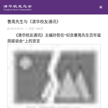
校友联络
回馈母校
地区联络
曹禺先生与《清华校友通讯》
2010-09-26
|
浏览
1985
次
《清华校友通讯》主编孙哲在“纪念曹禺先生百年诞
媒体平台
年级联络
捐赠项目
辰座谈会”上的发言
百年清华
院系校友工作
捐赠新闻
《清华校友通讯》
校友服务
专业委员会
捐赠纪事
《水木清华》
清华人物
校友总会
兴趣群体
捐赠方法
我要订阅
清华故事
终身学习
关闭
西南联大校友会
义工计划
新媒体平台
青春风采
信息化服务
总会简介