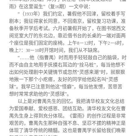
雨》在这里诞生”（复
期）一文中说：
16
“（
年）我们约定，暑假他不回津，留校着手写
1933
剧本；我征得家长同意，不回南京，留校复习功课，准
备秋季开学后考试。六月初暑假开始了，在图书馆西文
阅览室大厅的东北边，靠近借书台的长桌的一端对面两
个座位是我们固定的座椅。上午
－
时，下午
－
时，
8
12
2
6
晚上
：
－
时开馆时间，我们从不缺席。
7
30
10
“……他（指曹禺）时而用手轻轻敲自己的脑袋，时
而不由自主地用手抚摸右耳边的“拴马桩”，每当他想不
出如何处理剧中关键情节或忽然“灵感来潮”时，就狠狠
地揪一下那个小疙瘩，友好的同学给他起名叫“灵感
球”。我早已注意到他这“怪癖”，每当他发愣，苦思苦
想时常常求助他的“灵感球”。
以上是对曹禺先生的回忆。我把清华校友文化总结
为爱国奉献、爱校感恩、团结互助。清华校友文化在曹
禺先生身上得到充分体现。《雷雨》的创作过程是非常
艰苦的，曹禺先生那种自强不息、坚忍不拔的精神正是
体现了清华传统的精髓。这也是曹禺学长留给我们晚辈