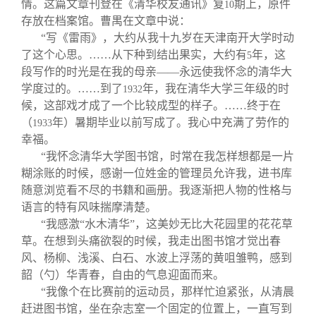
情。这篇文章刊登在《清华校友通讯》复
期上，原件
10
存放在档案馆。曹禺在文章中说：
“写《雷雨》，大约从我十九岁在天津南开大学时动
了这个心思。……从下种到结出果实，大约有
年，这
5
段写作的时光是在我的母亲——永远使我怀念的清华大
学度过的。……到了
年，我在清华大学三年级的时
1932
候，这部戏才成了一个比较成型的样子。……终于在
（
年）暑期毕业以前写成了。我心中充满了劳作的
1933
幸福。
“我怀念清华大学图书馆，时常在我怎样想都是一片
糊涂账的时候，感谢一位姓金的管理员允许我，进书库
随意浏览看不尽的书籍和画册。我逐渐把人物的性格与
语言的特有风味揣摩清楚。
“我感激“水木清华”，这美妙无比大花园里的花花草
草。在想到头痛欲裂的时候，我走出图书馆才觉出春
风、杨柳、浅溪、白石、水波上浮荡的黄咀雏鸭，感到
韶（勺）华青春，自由的气息迎面而来。
“我像个在比赛前的运动员，那样忙迫紧张，从清晨
赶进图书馆，坐在杂志室一个固定的位置上，一直写到