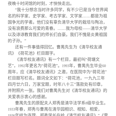
夜晚十时闭馆的时刻，才怏怏走出。
“我十分想念当时许多同学，有不少已是当今世界闻
名的科学家、史学家、考古学家、文学家……都是为祖
国争光的学者。他们没有辜负清华大学的栽培与陶冶，
没有浪费那么可爱的青春。……我为母校——清华大学
以及谆谆教育我们的师长们自豪。我们不愧是炎黄祖国
的子孙。”
还有一件事值得回忆。曹禺先生为《清华校友通
讯》《荷花池》栏目题字。
《清华校友通讯》有一个栏目，最初叫“荷塘文
艺”，
年更名为“荷花池”。
年，曹禺先生毕业
1992
1993
60
周年，应《清华校友通讯》之邀，在医院中为“荷花池”
栏目题写栏名。题词全文如下：“荷花池，一九九三年
四月廿六日，万家宝题，时年八十三”落款处有印章，
并附照片一张。我们对曹禺先生对《清华校友通讯》的
关爱表示衷心的感谢。
曹禺先生的原配夫人郑秀是清华法学系
级毕业生。
8
年春，郑秀与曹禺在清华园相识、相知、相爱，
1933
年结为连理。郑秀学长在给《清华校友通讯》“《雷
1936